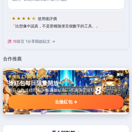
★★★★☆
使用後評價
比想像中認真，不是那種隨便丟個數字的工具。
讚 16
留言 1
分享
開啟貼文 →
合作推薦
贊助
手慢的人只能看別人領
搶紅包每日限量開放
當日存款達標即可到首頁搶紅包，手速決定金額。
去搶紅包 →