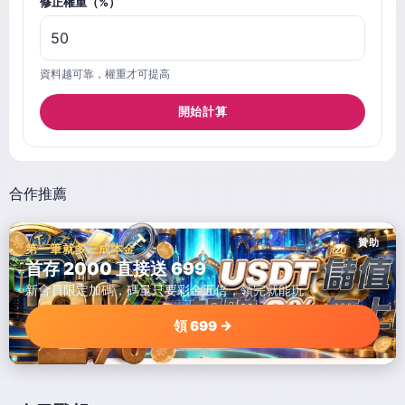
修正權重（%）
資料越可靠，權重才可提高
開始計算
合作推薦
贊助
第一筆就多三成本金
首存 2000 直接送 699
新會員限定加碼，碼量只要彩金五倍，領完就能玩。
領 699 →