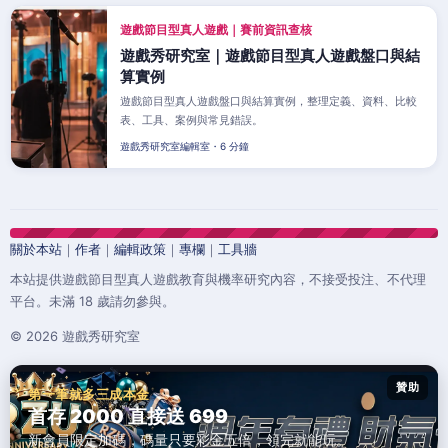
遊戲節目型真人遊戲｜賽前資訊查核
遊戲秀研究室｜遊戲節目型真人遊戲盤口與結
算實例
遊戲節目型真人遊戲盤口與結算實例，整理定義、資料、比較
表、工具、案例與常見錯誤。
遊戲秀研究室編輯室・6 分鐘
關於本站
｜
作者
｜
編輯政策
｜
專欄
｜
工具牆
本站提供遊戲節目型真人遊戲教育與機率研究內容，不接受投注、不代理
平台。未滿 18 歲請勿參與。
© 2026 遊戲秀研究室
贊助
第一筆就多三成本金
首存 2000 直接送 699
新會員限定加碼，碼量只要彩金五倍，領完就能玩。