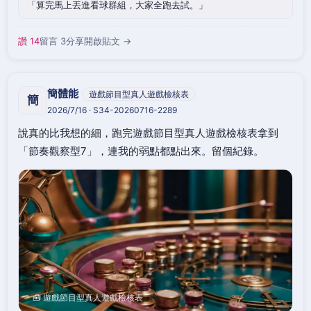
算完馬上丟進看球群組，大家全跑去試。
讚 14
留言 3
分享
開啟貼文 →
簡體能
遊戲節目型真人遊戲檢核表
簡
2026/7/16 · S34-20260716-2289
說真的比我想的細，跑完遊戲節目型真人遊戲檢核表拿到
「節奏觀察型7」，連我的弱點都點出來。留個紀錄。
🧰 遊戲節目型真人遊戲檢核表