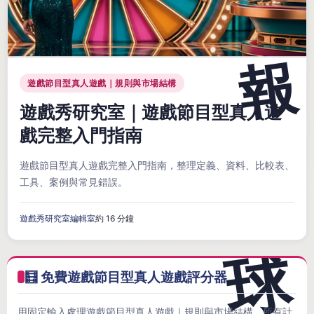
遊戲節目型真人遊戲｜規則與市場結構
遊戲秀研究室｜遊戲節目型真人遊
戲完整入門指南
遊戲節目型真人遊戲完整入門指南，整理定義、資料、比較表、
工具、案例與常見錯誤。
遊戲秀研究室編輯室
約 16 分鐘
🧮 免費遊戲節目型真人遊戲評分器
用固定輸入處理遊戲節目型真人遊戲｜規則與市場結構，所有計