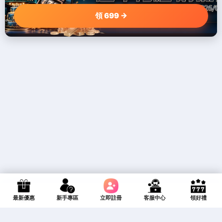
領 699 →
報
帖
算
欄
人
最新優惠
新手專區
立即註冊
客服中心
領好禮
首頁
探索
工具
專欄
人物