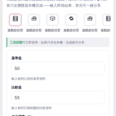
算只在瀏覽器本機完成——輸入即得結果，算完可一鍵分享
🧮
🧰
🎲
🔁
🧰
🧮
遊戲節目型
遊戲節目型
遊戲節目型
遊戲節目型
遊戲節目型
遊戲節目
工具狀態
可立即使用・結果只存在本機・完成後可分享
基準值
輸入相同口徑的基準資料
比較值
輸入相同日期範圍的比較資料