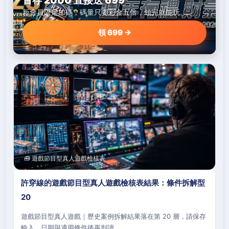
首存 2000 直接送 699
新會員限定加碼，碼量只要彩金五倍，領完就能玩。
領 699 →
🧰 遊戲節目型真人遊戲檢核表
許穿線的遊戲節目型真人遊戲檢核表結果：條件拆解型
20
遊戲節目型真人遊戲｜歷史案例拆解結果落在第 20 層，請保存
輸入、日期與適用條件後再判讀。