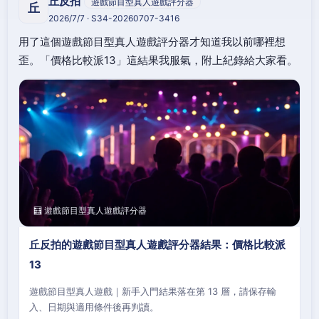
丘反拍
遊戲節目型真人遊戲評分器
丘
2026/7/7 · S34-20260707-3416
用了這個遊戲節目型真人遊戲評分器才知道我以前哪裡想
歪。「價格比較派13」這結果我服氣，附上紀錄給大家看。
🧮 遊戲節目型真人遊戲評分器
丘反拍的遊戲節目型真人遊戲評分器結果：價格比較派
13
遊戲節目型真人遊戲｜新手入門結果落在第 13 層，請保存輸
入、日期與適用條件後再判讀。