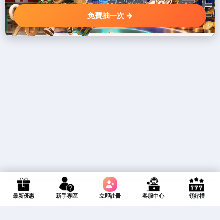
免費抽一次 →
報
帖
算
欄
人
最新優惠
新手專區
立即註冊
客服中心
領好禮
首頁
探索
工具
專欄
人物