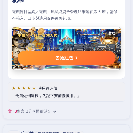
核派6
遊戲節目型真人遊戲｜風險與資金管理結果落在第 6 層，請保
存輸入、日期與適用條件後再判讀。
贊助
手慢的人只能看別人領
搶紅包每日限量開放
當日存款達標即可到首頁搶紅包，手速決定金額。
去搶紅包 →
★★★★☆
使用後評價
免費做到這樣，先記下賽前慢慢用。
讚 13
留言 3
分享
開啟貼文 →