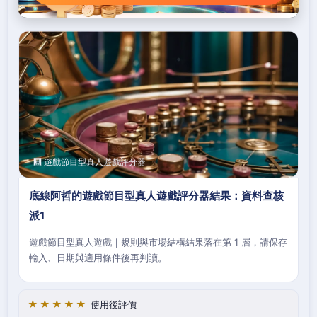
🧮 遊戲節目型真人遊戲評分器
底線阿哲的遊戲節目型真人遊戲評分器結果：資料查核
派1
遊戲節目型真人遊戲｜規則與市場結構結果落在第 1 層，請保存
輸入、日期與適用條件後再判讀。
★★★★★
使用後評價