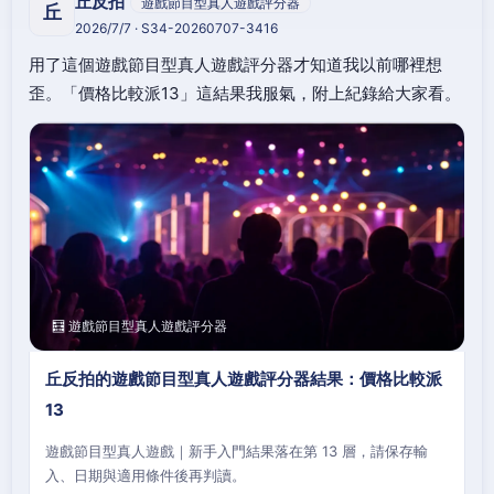
丘反拍
遊戲節目型真人遊戲評分器
丘
2026/7/7 · S34-20260707-3416
用了這個遊戲節目型真人遊戲評分器才知道我以前哪裡想
歪。「價格比較派13」這結果我服氣，附上紀錄給大家看。
🧮 遊戲節目型真人遊戲評分器
丘反拍的遊戲節目型真人遊戲評分器結果：價格比較派
13
遊戲節目型真人遊戲｜新手入門結果落在第 13 層，請保存輸
入、日期與適用條件後再判讀。