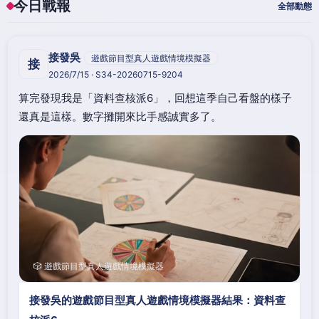
今日戰報
全部動態
接發吳
遊戲節目型真人遊戲情境模擬器
接
2026/7/15 · S34-20260715-9204
算完發現我是「資料查核派6」，回想這季自己看盤的樣子
還真是這樣。數字攤開來比手感誠實多了。
🎲 遊戲節目型真人遊戲情境模擬器
接發吳的遊戲節目型真人遊戲情境模擬器結果：資料查