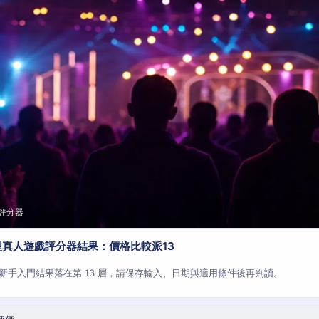
戲評分器
真人遊戲評分器結果：價格比較派13
新手入門結果落在第 13 層，請保存輸入、日期與適用條件後再判讀。