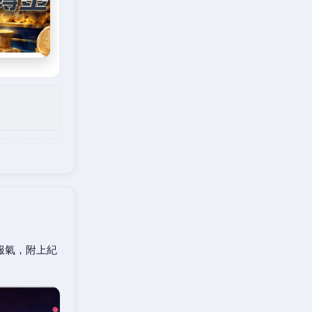
服氣，附上紀