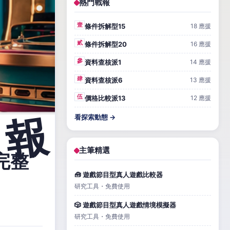
熱門戰報
壹
條件拆解型15
18 應援
貳
條件拆解型20
16 應援
參
資料查核派1
14 應援
肆
資料查核派6
13 應援
伍
價格比較派13
12 應援
看探索動態 →
主筆精選
完整
🧰 遊戲節目型真人遊戲比較器
研究工具・免費使用
🎲 遊戲節目型真人遊戲情境模擬器
研究工具・免費使用