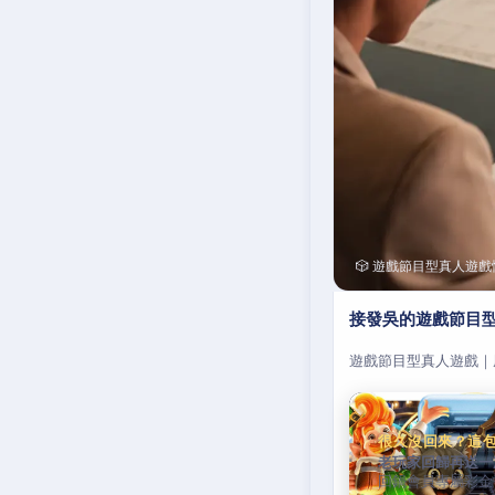
🎲 遊戲節目型真人遊
接發吳的遊戲節目
遊戲節目型真人遊戲｜
很久沒回來？這
老玩家回歸再送一
回鍋會員專屬彩金