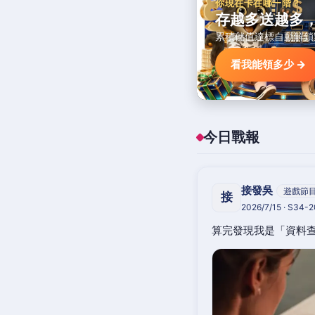
你現在卡在哪一階？
存越多送越多
累積儲值達標自動解鎖
看我能領多少 →
今日戰報
接發吳
遊戲節
接
2026/7/15 · S34-
算完發現我是「資料