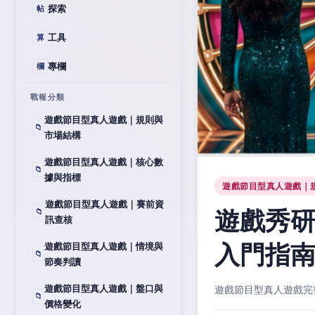
探索
帖
工具
算
專欄
欄
戰報分類
遊戲節目型真人遊戲｜規則與
📁
市場結構
遊戲節目型真人遊戲｜核心數
📁
據與指標
遊戲節目型真人遊戲｜
遊戲節目型真人遊戲｜賽前資
遊戲秀
📁
訊查核
入門指
遊戲節目型真人遊戲｜情境與
📁
節奏判讀
遊戲節目型真人遊戲｜盤口與
遊戲節目型真人遊戲完
📁
價格變化