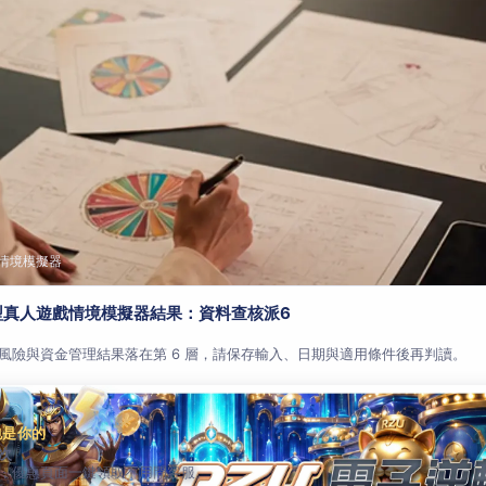
戲情境模擬器
型真人遊戲情境模擬器結果：資料查核派6
風險與資金管理結果落在第 6 層，請保存輸入、日期與適用條件後再判讀。
包是你的
次
，優惠頁面一鍵領取不用問客服。