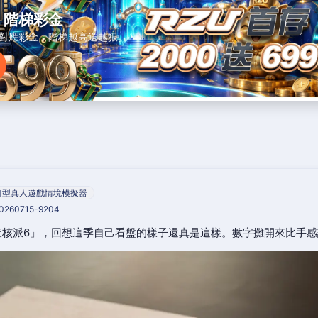
，階梯彩金
對應彩金，階梯越高送越狠。
目型真人遊戲情境模擬器
20260715-9204
查核派6」，回想這季自己看盤的樣子還真是這樣。數字攤開來比手感