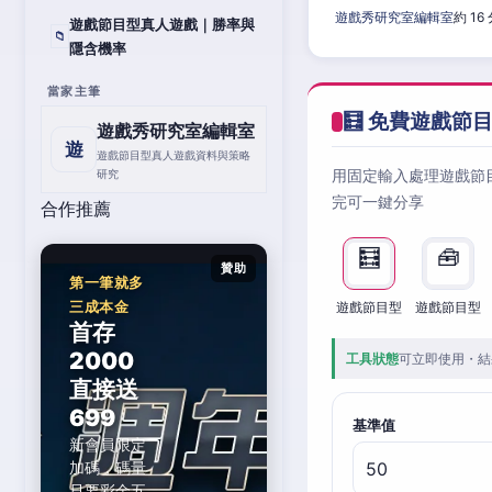
遊戲秀研究室編輯室
約 16
遊戲節目型真人遊戲｜勝率與
📁
隱含機率
當家主筆
🧮 免費遊戲節
遊戲秀研究室編輯室
遊
遊戲節目型真人遊戲資料與策略
用固定輸入處理遊戲節
研究
完可一鍵分享
合作推薦
🧮
🧰
贊助
第一筆就多
三成本金
遊戲節目型
遊戲節目型
首存
2000
工具狀態
可立即使用・結
直接送
699
基準值
新會員限定
加碼，碼量
只要彩金五