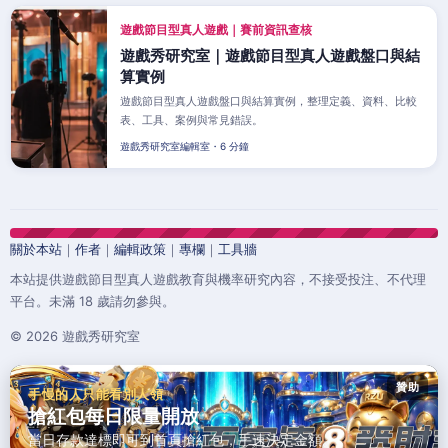
遊戲節目型真人遊戲｜賽前資訊查核
遊戲秀研究室｜遊戲節目型真人遊戲盤口與結
算實例
遊戲節目型真人遊戲盤口與結算實例，整理定義、資料、比較
表、工具、案例與常見錯誤。
遊戲秀研究室編輯室・6 分鐘
關於本站
｜
作者
｜
編輯政策
｜
專欄
｜
工具牆
本站提供遊戲節目型真人遊戲教育與機率研究內容，不接受投注、不代理
平台。未滿 18 歲請勿參與。
© 2026 遊戲秀研究室
贊助
手慢的人只能看別人領
搶紅包每日限量開放
當日存款達標即可到首頁搶紅包，手速決定金額。