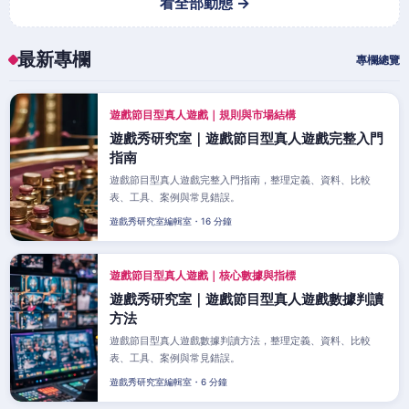
看全部動態 →
最新專欄
專欄總覽
遊戲節目型真人遊戲｜規則與市場結構
遊戲秀研究室｜遊戲節目型真人遊戲完整入門
指南
遊戲節目型真人遊戲完整入門指南，整理定義、資料、比較
表、工具、案例與常見錯誤。
遊戲秀研究室編輯室・16 分鐘
遊戲節目型真人遊戲｜核心數據與指標
遊戲秀研究室｜遊戲節目型真人遊戲數據判讀
方法
遊戲節目型真人遊戲數據判讀方法，整理定義、資料、比較
表、工具、案例與常見錯誤。
遊戲秀研究室編輯室・6 分鐘