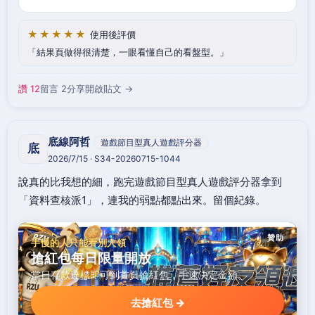
★★★★★
使用後評價
結果頁做得很清楚，一眼看懂自己的看盤型。
讚 12
留言 2
分享
開啟貼文 →
底線阿哲
遊戲節目型真人遊戲評分器
底
2026/7/15 · S34-20260715-1044
說真的比我想的細，跑完遊戲節目型真人遊戲評分器拿到
「資料查核派1」，連我的弱點都點出來。留個紀錄。
贊助
手慢的人只能看別人領
搶紅包每日限量開放
當日存款達標即可到首頁搶紅包，手速決定金額。
去搶紅包 →