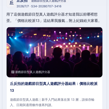
丘反拍
遊戲節目型真人遊戲評分器
丘
2026/7/7 · S34-20260707-3416
用了這個遊戲節目型真人遊戲評分器才知道我以前哪裡想
歪。「價格比較派13」這結果我服氣，附上紀錄給大家看。
🧮 遊戲節目型真人遊戲評分器
丘反拍的遊戲節目型真人遊戲評分器結果：價格比較派
13
遊戲節目型真人遊戲｜新手入門結果落在第 13 層，請保存輸
入、日期與適用條件後再判讀。