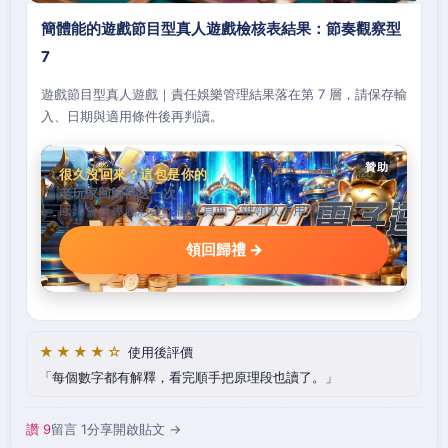
簡體能的遊戲節目型真人遊戲檢核表結果：節奏觀察型
7
遊戲節目型真人遊戲｜責任娛樂管理結果落在第 7 層，請保存輸
入、日期與適用條件後再判讀。
贊助
很久沒回來？這包是你的
老玩家回歸再送一次
回鍋會員專屬彩金，優惠頁面一鍵領取不用問客服。
領回歸禮 →
★★★★☆
使用後評價
每個數字都有解釋，看完順手把原理段也讀了。
讚 9
留言 1
分享
開啟貼文 →