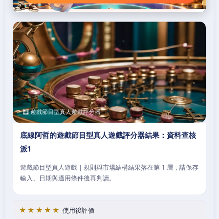
🧮 遊戲節目型真人遊戲評分器
底線阿哲的遊戲節目型真人遊戲評分器結果：資料查核
派1
遊戲節目型真人遊戲｜規則與市場結構結果落在第 1 層，請保存
輸入、日期與適用條件後再判讀。
★★★★★
使用後評價