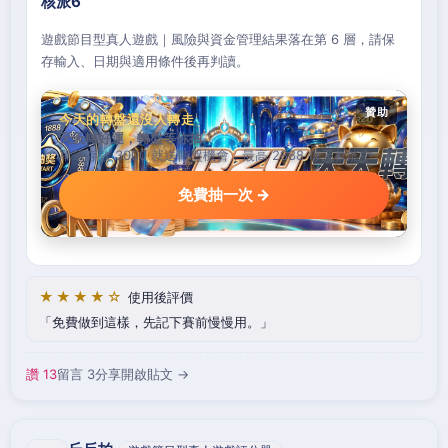
核派6
遊戲節目型真人遊戲｜風險與資金管理結果落在第 6 層，請保
存輸入、日期與適用條件後再判讀。
贊助
今天的轉盤還沒人轉走
天天轉好運，轉盤等你抽
單筆存款 3000 就送轉盤機會，最高 2888 每天都能中。
免費抽一次 →
★★★★☆
使用後評價
免費做到這樣，先記下賽前慢慢用。
讚 13
留言 3
分享
開啟貼文 →