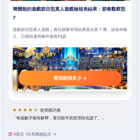
簡體能的遊戲節目型真人遊戲檢核表結果：節奏觀察型
7
遊戲節目型真人遊戲｜責任娛樂管理結果落在第 7 層，請保存輸
入、日期與適用條件後再判讀。
贊助
你現在卡在哪一階？
存越多送越多，階梯彩金
累積儲值達標自動解鎖對應彩金，階梯越高送越狠。
看我能領多少 →
★★★★☆
使用後評價
每個數字都有解釋，看完順手把原理段也讀了。
讚 9
留言 1
分享
開啟貼文 →