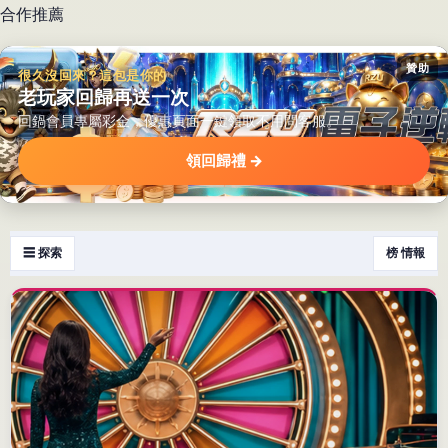
合作推薦
贊助
很久沒回來？這包是你的
老玩家回歸再送一次
回鍋會員專屬彩金，優惠頁面一鍵領取不用問客服。
領回歸禮 →
☰ 探索
榜 情報