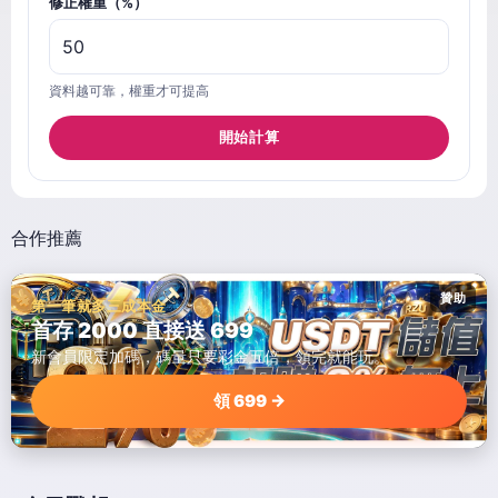
修正權重（%）
資料越可靠，權重才可提高
開始計算
合作推薦
贊助
第一筆就多三成本金
首存 2000 直接送 699
新會員限定加碼，碼量只要彩金五倍，領完就能玩。
領 699 →