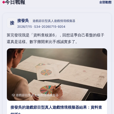
今日戰報
全部動態
接發吳
遊戲節目型真人遊戲情境模擬器
接
2026/7/15 · S34-20260715-9204
算完發現我是「資料查核派6」，回想這季自己看盤的樣子
還真是這樣。數字攤開來比手感誠實多了。
🎲 遊戲節目型真人遊戲情境模擬器
接發吳的遊戲節目型真人遊戲情境模擬器結果：資料查