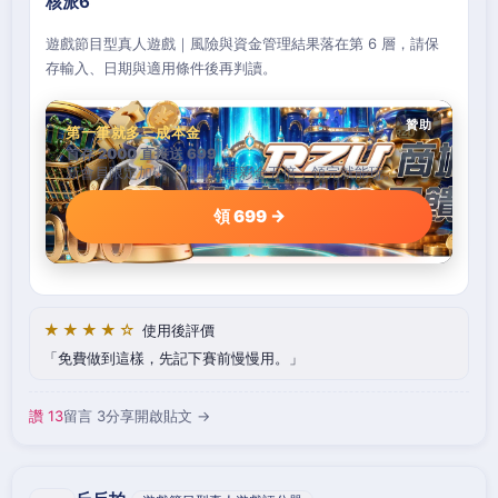
核派6
遊戲節目型真人遊戲｜風險與資金管理結果落在第 6 層，請保
存輸入、日期與適用條件後再判讀。
贊助
第一筆就多三成本金
首存 2000 直接送 699
新會員限定加碼，碼量只要彩金五倍，領完就能玩。
領 699 →
★★★★☆
使用後評價
免費做到這樣，先記下賽前慢慢用。
讚 13
留言 3
分享
開啟貼文 →