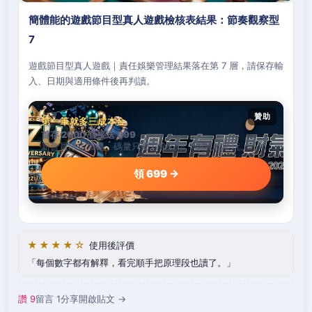
簡體能的遊戲節目型真人遊戲檢核表結果：節奏觀察型
7
遊戲節目型真人遊戲｜責任娛樂管理結果落在第 7 層，請保存輸
入、日期與適用條件後再判讀。
贊助
第一筆就多三成本金
首存 2000 直接送 699
新會員限定加碼，碼量只要彩金五倍，領完就能玩。
領 699 →
★★★★☆
使用後評價
每個數字都有解釋，看完順手把原理段也讀了。
讚 9
留言 1
分享
開啟貼文 →