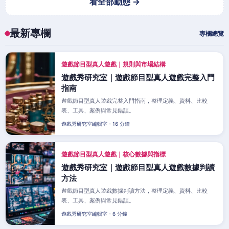
看全部動態 →
最新專欄
專欄總覽
遊戲節目型真人遊戲｜規則與市場結構
遊戲秀研究室｜遊戲節目型真人遊戲完整入門
指南
遊戲節目型真人遊戲完整入門指南，整理定義、資料、比較
表、工具、案例與常見錯誤。
遊戲秀研究室編輯室・16 分鐘
遊戲節目型真人遊戲｜核心數據與指標
遊戲秀研究室｜遊戲節目型真人遊戲數據判讀
方法
遊戲節目型真人遊戲數據判讀方法，整理定義、資料、比較
表、工具、案例與常見錯誤。
遊戲秀研究室編輯室・6 分鐘