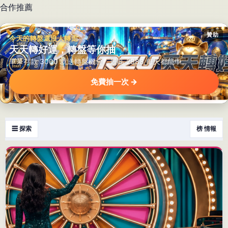
合作推薦
贊助
今天的轉盤還沒人轉走
天天轉好運，轉盤等你抽
單筆存款 3000 就送轉盤機會，最高 2888 每天都能中。
免費抽一次 →
☰ 探索
榜 情報