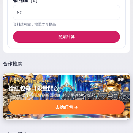
修正權重（%）
資料越可靠，權重才可提高
開始計算
合作推薦
贊助
手慢的人只能看別人領
搶紅包每日限量開放
當日存款達標即可到首頁搶紅包，手速決定金額。
去搶紅包 →