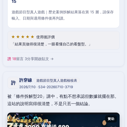
15
遊戲節目型真人遊戲｜歷史案例拆解結果落在第 15 層，請保存
輸入、日期與適用條件後再判讀。
★★★★★
使用後評價
結果頁做得很清楚，一眼看懂自己的看盤型。
讚 18
留言 3
分享
開啟貼文 →
許穿線
遊戲節目型真人遊戲檢核表
許
2026/7/10 · S34-20260710-3719
被「條件拆解型20」講中，有點不想承認但數據就擺在那。
這站的說明寫得很清楚，不是只丟一個結論。
贊助
第一筆就多三成本金