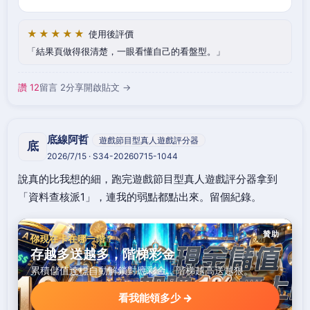
★★★★★
使用後評價
結果頁做得很清楚，一眼看懂自己的看盤型。
讚 12
留言 2
分享
開啟貼文 →
底線阿哲
遊戲節目型真人遊戲評分器
底
2026/7/15 · S34-20260715-1044
說真的比我想的細，跑完遊戲節目型真人遊戲評分器拿到
「資料查核派1」，連我的弱點都點出來。留個紀錄。
贊助
你現在卡在哪一階？
存越多送越多，階梯彩金
累積儲值達標自動解鎖對應彩金，階梯越高送越狠。
看我能領多少 →