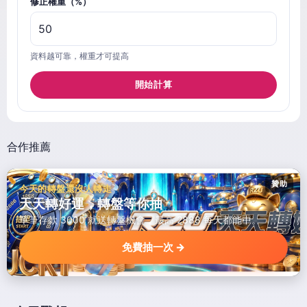
修正權重（%）
資料越可靠，權重才可提高
開始計算
合作推薦
贊助
今天的轉盤還沒人轉走
天天轉好運，轉盤等你抽
單筆存款 3000 就送轉盤機會，最高 2888 每天都能中。
免費抽一次 →