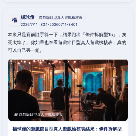
楊球僮
遊戲節目型真人遊戲檢核表
楊
2026/7/11 · S34-20260711-3401
本來只是賽前隨手算一下，結果跑出「條件拆解型15」，笑
死太準了。你如果也在看遊戲節目型真人遊戲檢核表，真的
可以自己丟一組。
🧰 遊戲節目型真人遊戲檢核表
楊球僮的遊戲節目型真人遊戲檢核表結果：條件拆解型