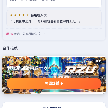
★★★★☆
使用後評價
比想像中認真，不是那種隨便丟個數字的工具。
讚 16
留言 1
分享
開啟貼文 →
合作推薦
贊助
很久沒回來？這包是你的
老玩家回歸再送一次
回鍋會員專屬彩金，優惠頁面一鍵領取不用問客服。
領回歸禮 →