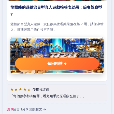
簡體能的遊戲節目型真人遊戲檢核表結果：節奏觀察型
7
遊戲節目型真人遊戲｜責任娛樂管理結果落在第 7 層，請保存輸
入、日期與適用條件後再判讀。
贊助
很久沒回來？這包是你的
老玩家回歸再送一次
回鍋會員專屬彩金，優惠頁面一鍵領取不用問客服。
領回歸禮 →
★★★★☆
使用後評價
每個數字都有解釋，看完順手把原理段也讀了。
讚 9
留言 1
分享
開啟貼文 →