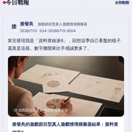
今日戰報
全部動態
接發吳
遊戲節目型真人遊戲情境模擬器
接
2026/7/15 · S34-20260715-9204
算完發現我是「資料查核派6」，回想這季自己看盤的樣子
還真是這樣。數字攤開來比手感誠實多了。
🎲 遊戲節目型真人遊戲情境模擬器
接發吳的遊戲節目型真人遊戲情境模擬器結果：資料查