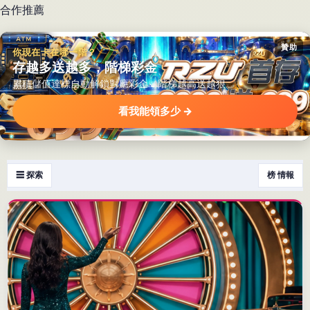
合作推薦
贊助
你現在卡在哪一階？
存越多送越多，階梯彩金
累積儲值達標自動解鎖對應彩金，階梯越高送越狠。
看我能領多少 →
☰ 探索
榜 情報