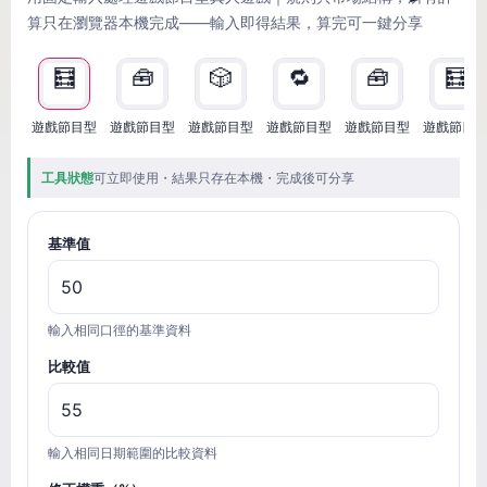
算只在瀏覽器本機完成——輸入即得結果，算完可一鍵分享
🧮
🧰
🎲
🔁
🧰
🧮
遊戲節目型
遊戲節目型
遊戲節目型
遊戲節目型
遊戲節目型
遊戲節目
工具狀態
可立即使用・結果只存在本機・完成後可分享
基準值
輸入相同口徑的基準資料
比較值
輸入相同日期範圍的比較資料