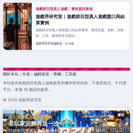
遊戲節目型真人遊戲｜賽前資訊查核
遊戲秀研究室｜遊戲節目型真人遊戲盤口與結
算實例
遊戲節目型真人遊戲盤口與結算實例，整理定義、資料、比較
表、工具、案例與常見錯誤。
遊戲秀研究室編輯室・6 分鐘
關於本站
｜
作者
｜
編輯政策
｜
專欄
｜
工具牆
本站提供遊戲節目型真人遊戲教育與機率研究內容，不接受投注、不代理
平台。未滿 18 歲請勿參與。
© 2026 遊戲秀研究室
贊助
很久沒回來？這包是你的
老玩家回歸再送一次
回鍋會員專屬彩金，優惠頁面一鍵領取不用問客服。