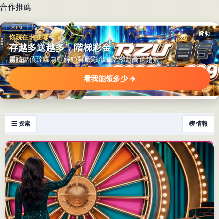
合作推薦
贊助
你現在卡在哪一階？
存越多送越多，階梯彩金
累積儲值達標自動解鎖對應彩金，階梯越高送越狠。
看我能領多少 →
☰ 探索
榜 情報