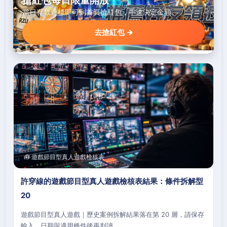
搶紅包每日限量開放
當日存款達標即可到首頁搶紅包，手速決定金額。
去搶紅包 →
🧰 遊戲節目型真人遊戲檢核表
許穿線的遊戲節目型真人遊戲檢核表結果：條件拆解型
20
遊戲節目型真人遊戲｜歷史案例拆解結果落在第 20 層，請保存
輸入、日期與適用條件後再判讀。