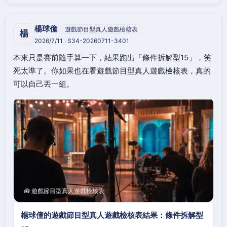
楊球僮
遊戲節目型真人遊戲檢核表
楊
2026/7/11 · S34-20260711-3401
本來只是賽前隨手算一下，結果跑出「條件拆解型15」，笑
死太準了。你如果也在看遊戲節目型真人遊戲檢核表，真的
可以自己丟一組。
🧰 遊戲節目型真人遊戲檢核表
楊球僮的遊戲節目型真人遊戲檢核表結果：條件拆解型