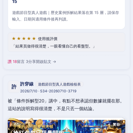
15
遊戲節目型真人遊戲｜歷史案例拆解結果落在第 15 層，請保存
輸入、日期與適用條件後再判讀。
★★★★★
使用後評價
結果頁做得很清楚，一眼看懂自己的看盤型。
讚 18
留言 3
分享
開啟貼文 →
許穿線
遊戲節目型真人遊戲檢核表
許
2026/7/10 · S34-20260710-3719
被「條件拆解型20」講中，有點不想承認但數據就擺在那。
這站的說明寫得很清楚，不是只丟一個結論。
贊助
手慢的人只能看別人領