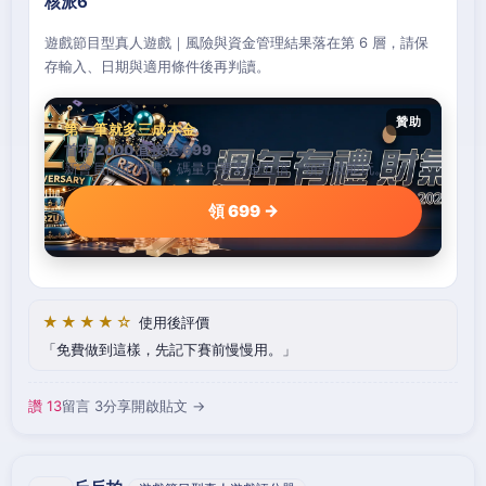
核派6
遊戲節目型真人遊戲｜風險與資金管理結果落在第 6 層，請保
存輸入、日期與適用條件後再判讀。
贊助
第一筆就多三成本金
首存 2000 直接送 699
新會員限定加碼，碼量只要彩金五倍，領完就能玩。
領 699 →
★★★★☆
使用後評價
免費做到這樣，先記下賽前慢慢用。
讚 13
留言 3
分享
開啟貼文 →