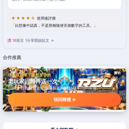
★★★★☆
使用後評價
比想像中認真，不是那種隨便丟個數字的工具。
讚 16
留言 1
分享
開啟貼文 →
合作推薦
贊助
很久沒回來？這包是你的
老玩家回歸再送一次
回鍋會員專屬彩金，優惠頁面一鍵領取不用問客服。
領回歸禮 →