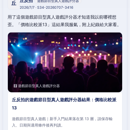
丘反拍
遊戲節目型真人遊戲評分器
丘
2026/7/7 · S34-20260707-3416
用了這個遊戲節目型真人遊戲評分器才知道我以前哪裡想
歪。「價格比較派13」這結果我服氣，附上紀錄給大家看。
🧮 遊戲節目型真人遊戲評分器
丘反拍的遊戲節目型真人遊戲評分器結果：價格比較派
13
遊戲節目型真人遊戲｜新手入門結果落在第 13 層，請保存輸
入、日期與適用條件後再判讀。