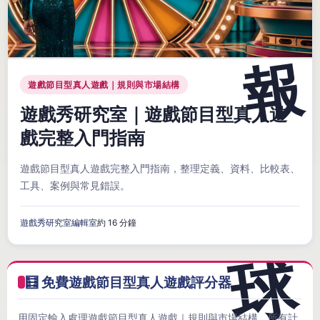
遊戲節目型真人遊戲｜規則與市場結構
遊戲秀研究室｜遊戲節目型真人遊
戲完整入門指南
遊戲節目型真人遊戲完整入門指南，整理定義、資料、比較表、
工具、案例與常見錯誤。
遊戲秀研究室編輯室
約 16 分鐘
🧮 免費遊戲節目型真人遊戲評分器
用固定輸入處理遊戲節目型真人遊戲｜規則與市場結構，所有計