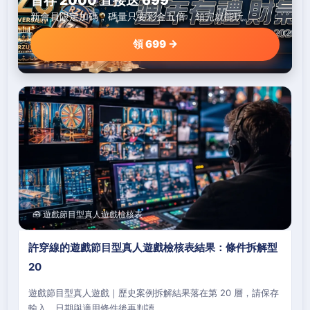
首存 2000 直接送 699
新會員限定加碼，碼量只要彩金五倍，領完就能玩。
領 699 →
🧰 遊戲節目型真人遊戲檢核表
許穿線的遊戲節目型真人遊戲檢核表結果：條件拆解型
20
遊戲節目型真人遊戲｜歷史案例拆解結果落在第 20 層，請保存
輸入、日期與適用條件後再判讀。