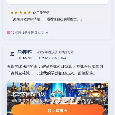
★★★★★
使用後評價
結果頁做得很清楚，一眼看懂自己的看盤型。
讚 12
留言 2
分享
開啟貼文 →
底線阿哲
遊戲節目型真人遊戲評分器
底
2026/7/15 · S34-20260715-1044
說真的比我想的細，跑完遊戲節目型真人遊戲評分器拿到
「資料查核派1」，連我的弱點都點出來。留個紀錄。
贊助
很久沒回來？這包是你的
老玩家回歸再送一次
回鍋會員專屬彩金，優惠頁面一鍵領取不用問客服。
領回歸禮 →