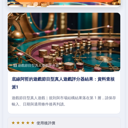
🧮 遊戲節目型真人遊戲評分器
底線阿哲的遊戲節目型真人遊戲評分器結果：資料查核
派1
遊戲節目型真人遊戲｜規則與市場結構結果落在第 1 層，請保存
輸入、日期與適用條件後再判讀。
★★★★★
使用後評價