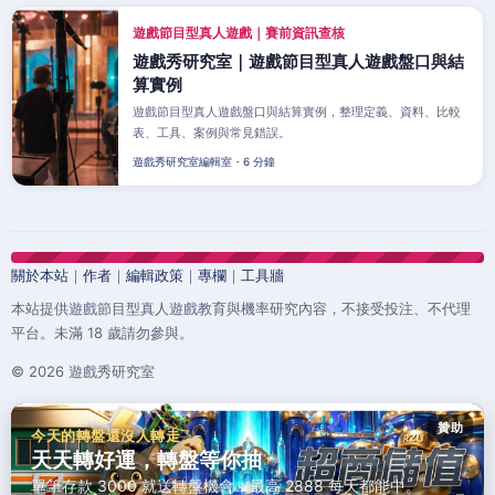
遊戲節目型真人遊戲｜賽前資訊查核
遊戲秀研究室｜遊戲節目型真人遊戲盤口與結
算實例
遊戲節目型真人遊戲盤口與結算實例，整理定義、資料、比較
表、工具、案例與常見錯誤。
遊戲秀研究室編輯室・6 分鐘
關於本站
｜
作者
｜
編輯政策
｜
專欄
｜
工具牆
本站提供遊戲節目型真人遊戲教育與機率研究內容，不接受投注、不代理
平台。未滿 18 歲請勿參與。
© 2026 遊戲秀研究室
贊助
今天的轉盤還沒人轉走
天天轉好運，轉盤等你抽
單筆存款 3000 就送轉盤機會，最高 2888 每天都能中。