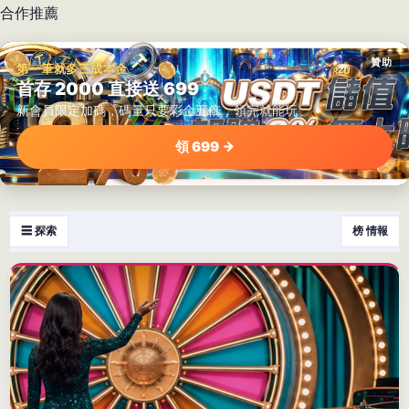
合作推薦
贊助
第一筆就多三成本金
首存 2000 直接送 699
新會員限定加碼，碼量只要彩金五倍，領完就能玩。
領 699 →
☰ 探索
榜 情報