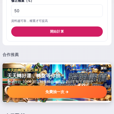
修正權重（%）
資料越可靠，權重才可提高
開始計算
合作推薦
贊助
今天的轉盤還沒人轉走
天天轉好運，轉盤等你抽
單筆存款 3000 就送轉盤機會，最高 2888 每天都能中。
免費抽一次 →