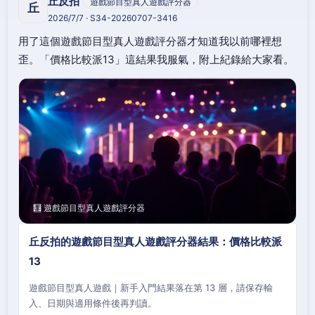
丘反拍
遊戲節目型真人遊戲評分器
丘
2026/7/7 · S34-20260707-3416
用了這個遊戲節目型真人遊戲評分器才知道我以前哪裡想
歪。「價格比較派13」這結果我服氣，附上紀錄給大家看。
🧮 遊戲節目型真人遊戲評分器
丘反拍的遊戲節目型真人遊戲評分器結果：價格比較派
13
遊戲節目型真人遊戲｜新手入門結果落在第 13 層，請保存輸
入、日期與適用條件後再判讀。