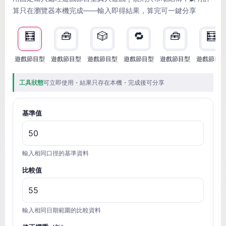
算只在瀏覽器本機完成——輸入即得結果，算完可一鍵分享
🧮
🧰
🎲
🔁
🧰
🧮
遊戲節目型
遊戲節目型
遊戲節目型
遊戲節目型
遊戲節目型
遊戲節目
工具狀態
可立即使用・結果只存在本機・完成後可分享
基準值
輸入相同口徑的基準資料
比較值
輸入相同日期範圍的比較資料