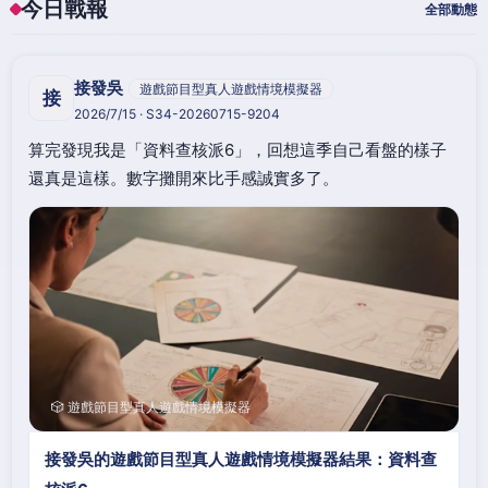
今日戰報
全部動態
接發吳
遊戲節目型真人遊戲情境模擬器
接
2026/7/15 · S34-20260715-9204
算完發現我是「資料查核派6」，回想這季自己看盤的樣子
還真是這樣。數字攤開來比手感誠實多了。
🎲 遊戲節目型真人遊戲情境模擬器
接發吳的遊戲節目型真人遊戲情境模擬器結果：資料查