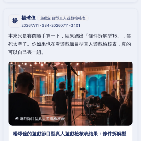
楊球僮
遊戲節目型真人遊戲檢核表
楊
2026/7/11 · S34-20260711-3401
本來只是賽前隨手算一下，結果跑出「條件拆解型15」，笑
死太準了。你如果也在看遊戲節目型真人遊戲檢核表，真的
可以自己丟一組。
🧰 遊戲節目型真人遊戲檢核表
楊球僮的遊戲節目型真人遊戲檢核表結果：條件拆解型