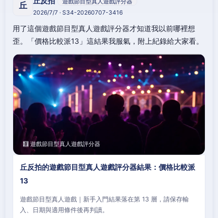
丘反拍
遊戲節目型真人遊戲評分器
丘
2026/7/7 · S34-20260707-3416
用了這個遊戲節目型真人遊戲評分器才知道我以前哪裡想
歪。「價格比較派13」這結果我服氣，附上紀錄給大家看。
🧮 遊戲節目型真人遊戲評分器
丘反拍的遊戲節目型真人遊戲評分器結果：價格比較派
13
遊戲節目型真人遊戲｜新手入門結果落在第 13 層，請保存輸
入、日期與適用條件後再判讀。