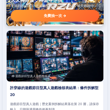
天天轉好運，轉盤等你抽
單筆存款 3000 就送轉盤機會，最高 2888 每天都能中。
免費抽一次 →
🧰 遊戲節目型真人遊戲檢核表
許穿線的遊戲節目型真人遊戲檢核表結果：條件拆解型
20
遊戲節目型真人遊戲｜歷史案例拆解結果落在第 20 層，請保存
輸入、日期與適用條件後再判讀。