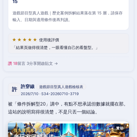
15
遊戲節目型真人遊戲｜歷史案例拆解結果落在第 15 層，請保存
輸入、日期與適用條件後再判讀。
★★★★★
使用後評價
結果頁做得很清楚，一眼看懂自己的看盤型。
讚 18
留言 3
分享
開啟貼文 →
許穿線
遊戲節目型真人遊戲檢核表
許
2026/7/10 · S34-20260710-3719
被「條件拆解型20」講中，有點不想承認但數據就擺在那。
這站的說明寫得很清楚，不是只丟一個結論。
贊助
很久沒回來？這包是你的