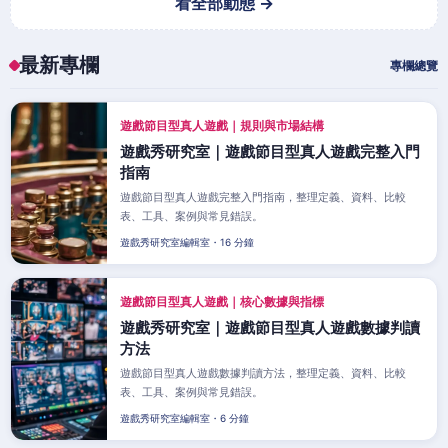
看全部動態 →
最新專欄
專欄總覽
遊戲節目型真人遊戲｜規則與市場結構
遊戲秀研究室｜遊戲節目型真人遊戲完整入門
指南
遊戲節目型真人遊戲完整入門指南，整理定義、資料、比較
表、工具、案例與常見錯誤。
遊戲秀研究室編輯室・16 分鐘
遊戲節目型真人遊戲｜核心數據與指標
遊戲秀研究室｜遊戲節目型真人遊戲數據判讀
方法
遊戲節目型真人遊戲數據判讀方法，整理定義、資料、比較
表、工具、案例與常見錯誤。
遊戲秀研究室編輯室・6 分鐘