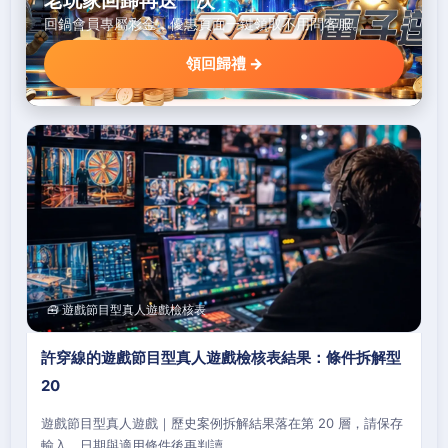
老玩家回歸再送一次
回鍋會員專屬彩金，優惠頁面一鍵領取不用問客服。
領回歸禮 →
🧰 遊戲節目型真人遊戲檢核表
許穿線的遊戲節目型真人遊戲檢核表結果：條件拆解型
20
遊戲節目型真人遊戲｜歷史案例拆解結果落在第 20 層，請保存
輸入、日期與適用條件後再判讀。