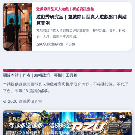
遊戲節目型真人遊戲｜賽前資訊查核
遊戲秀研究室｜遊戲節目型真人遊戲盤口與結
算實例
遊戲節目型真人遊戲盤口與結算實例，整理定義、資料、比較
表、工具、案例與常見錯誤。
遊戲秀研究室編輯室・6 分鐘
關於本站
｜
作者
｜
編輯政策
｜
專欄
｜
工具牆
本站提供遊戲節目型真人遊戲教育與機率研究內容，不接受投注、不代理
平台。未滿 18 歲請勿參與。
© 2026 遊戲秀研究室
贊助
你現在卡在哪一階？
存越多送越多，階梯彩金
累積儲值達標自動解鎖對應彩金，階梯越高送越狠。