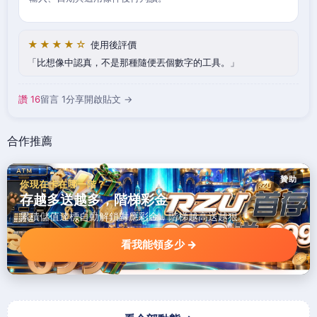
★★★★☆
使用後評價
比想像中認真，不是那種隨便丟個數字的工具。
讚 16
留言 1
分享
開啟貼文 →
合作推薦
贊助
你現在卡在哪一階？
存越多送越多，階梯彩金
累積儲值達標自動解鎖對應彩金，階梯越高送越狠。
看我能領多少 →