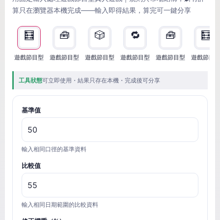
算只在瀏覽器本機完成——輸入即得結果，算完可一鍵分享
🧮
🧰
🎲
🔁
🧰
🧮
遊戲節目型
遊戲節目型
遊戲節目型
遊戲節目型
遊戲節目型
遊戲節目
工具狀態
可立即使用・結果只存在本機・完成後可分享
基準值
輸入相同口徑的基準資料
比較值
輸入相同日期範圍的比較資料