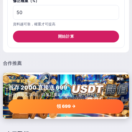
修正權重（%）
資料越可靠，權重才可提高
開始計算
合作推薦
贊助
第一筆就多三成本金
首存 2000 直接送 699
新會員限定加碼，碼量只要彩金五倍，領完就能玩。
領 699 →