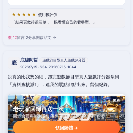
★★★★★
使用後評價
結果頁做得很清楚，一眼看懂自己的看盤型。
讚 12
留言 2
分享
開啟貼文 →
底線阿哲
遊戲節目型真人遊戲評分器
底
2026/7/15 · S34-20260715-1044
說真的比我想的細，跑完遊戲節目型真人遊戲評分器拿到
「資料查核派1」，連我的弱點都點出來。留個紀錄。
贊助
很久沒回來？這包是你的
老玩家回歸再送一次
回鍋會員專屬彩金，優惠頁面一鍵領取不用問客服。
領回歸禮 →