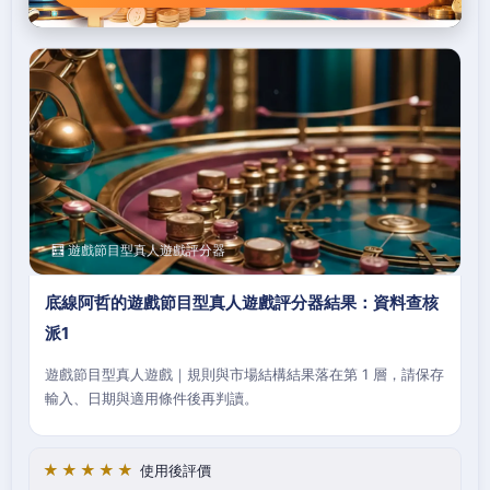
🧮 遊戲節目型真人遊戲評分器
底線阿哲的遊戲節目型真人遊戲評分器結果：資料查核
派1
遊戲節目型真人遊戲｜規則與市場結構結果落在第 1 層，請保存
輸入、日期與適用條件後再判讀。
★★★★★
使用後評價