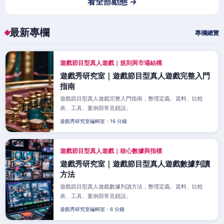
看全部動態 →
最新專欄
專欄總覽
遊戲節目型真人遊戲｜規則與市場結構
遊戲秀研究室｜遊戲節目型真人遊戲完整入門
指南
遊戲節目型真人遊戲完整入門指南，整理定義、資料、比較
表、工具、案例與常見錯誤。
遊戲秀研究室編輯室・16 分鐘
遊戲節目型真人遊戲｜核心數據與指標
遊戲秀研究室｜遊戲節目型真人遊戲數據判讀
方法
遊戲節目型真人遊戲數據判讀方法，整理定義、資料、比較
表、工具、案例與常見錯誤。
遊戲秀研究室編輯室・6 分鐘