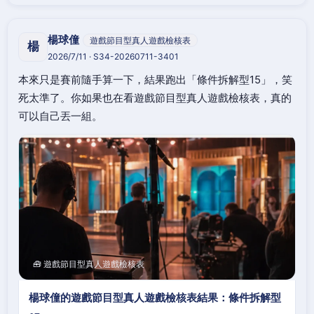
楊球僮
遊戲節目型真人遊戲檢核表
楊
2026/7/11 · S34-20260711-3401
本來只是賽前隨手算一下，結果跑出「條件拆解型15」，笑
死太準了。你如果也在看遊戲節目型真人遊戲檢核表，真的
可以自己丟一組。
🧰 遊戲節目型真人遊戲檢核表
楊球僮的遊戲節目型真人遊戲檢核表結果：條件拆解型