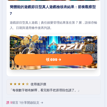
簡體能的遊戲節目型真人遊戲檢核表結果：節奏觀察型
7
遊戲節目型真人遊戲｜責任娛樂管理結果落在第 7 層，請保存輸
入、日期與適用條件後再判讀。
贊助
第一筆就多三成本金
首存 2000 直接送 699
新會員限定加碼，碼量只要彩金五倍，領完就能玩。
領 699 →
★★★★☆
使用後評價
每個數字都有解釋，看完順手把原理段也讀了。
讚 9
留言 1
分享
開啟貼文 →