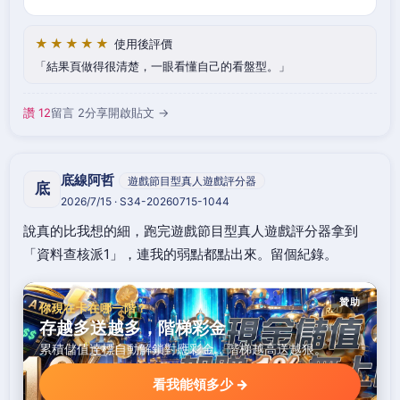
★★★★★
使用後評價
結果頁做得很清楚，一眼看懂自己的看盤型。
讚 12
留言 2
分享
開啟貼文 →
底線阿哲
遊戲節目型真人遊戲評分器
底
2026/7/15 · S34-20260715-1044
說真的比我想的細，跑完遊戲節目型真人遊戲評分器拿到
「資料查核派1」，連我的弱點都點出來。留個紀錄。
贊助
你現在卡在哪一階？
存越多送越多，階梯彩金
累積儲值達標自動解鎖對應彩金，階梯越高送越狠。
看我能領多少 →