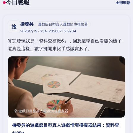
今日戰報
全部動態
接發吳
遊戲節目型真人遊戲情境模擬器
接
2026/7/15 · S34-20260715-9204
算完發現我是「資料查核派6」，回想這季自己看盤的樣子
還真是這樣。數字攤開來比手感誠實多了。
🎲 遊戲節目型真人遊戲情境模擬器
接發吳的遊戲節目型真人遊戲情境模擬器結果：資料查