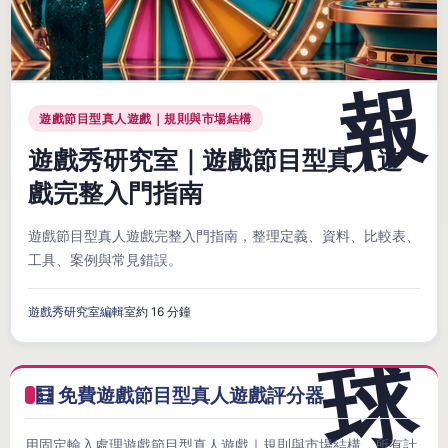
遊戲節目型真人遊戲｜規則與市場結構
遊戲秀研究室｜遊戲節目型真人遊
戲完整入門指南
遊戲節目型真人遊戲完整入門指南，整理定義、資料、比較表、
工具、案例與常見錯誤。
遊戲秀研究室編輯室
約 16 分鐘
🧮 免費遊戲節目型真人遊戲評分器
用固定輸入處理遊戲節目型真人遊戲｜規則與市場結構，所有計