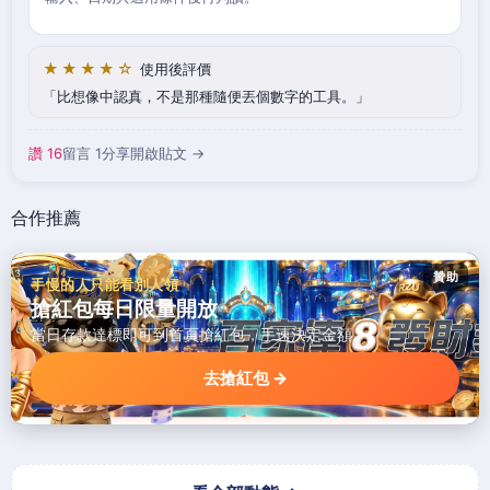
★★★★☆
使用後評價
比想像中認真，不是那種隨便丟個數字的工具。
讚 16
留言 1
分享
開啟貼文 →
合作推薦
贊助
手慢的人只能看別人領
搶紅包每日限量開放
當日存款達標即可到首頁搶紅包，手速決定金額。
去搶紅包 →