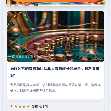
🧮 遊戲節目型真人遊戲評分器
底線阿哲的遊戲節目型真人遊戲評分器結果：資料查核
派1
遊戲節目型真人遊戲｜規則與市場結構結果落在第 1 層，請保存
輸入、日期與適用條件後再判讀。
★★★★★
使用後評價