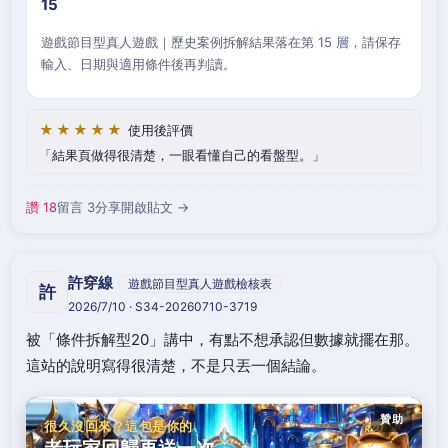
15
遊戲節目型真人遊戲｜歷史案例拆解結果落在第 15 層，請保存
輸入、日期與適用條件後再判讀。
★★★★★
使用後評價
結果頁做得很清楚，一眼看懂自己的看盤型。
讚 18
留言 3
分享
開啟貼文 →
許穿線
遊戲節目型真人遊戲檢核表
許
2026/7/10 · S34-20260710-3719
被「條件拆解型20」講中，有點不想承認但數據就擺在那。
這站的說明寫得很清楚，不是只丟一個結論。
贊助
很久沒回來？這包是你的