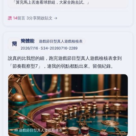
算完馬上丟進看球群組，大家全跑去試。
讚 14
留言 3
分享
開啟貼文 →
簡體能
遊戲節目型真人遊戲檢核表
簡
2026/7/16 · S34-20260716-2289
說真的比我想的細，跑完遊戲節目型真人遊戲檢核表拿到
「節奏觀察型7」，連我的弱點都點出來。留個紀錄。
🧰 遊戲節目型真人遊戲檢核表