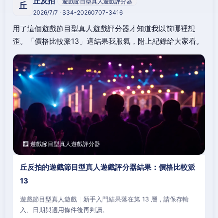
丘反拍
遊戲節目型真人遊戲評分器
丘
2026/7/7 · S34-20260707-3416
用了這個遊戲節目型真人遊戲評分器才知道我以前哪裡想
歪。「價格比較派13」這結果我服氣，附上紀錄給大家看。
🧮 遊戲節目型真人遊戲評分器
丘反拍的遊戲節目型真人遊戲評分器結果：價格比較派
13
遊戲節目型真人遊戲｜新手入門結果落在第 13 層，請保存輸
入、日期與適用條件後再判讀。