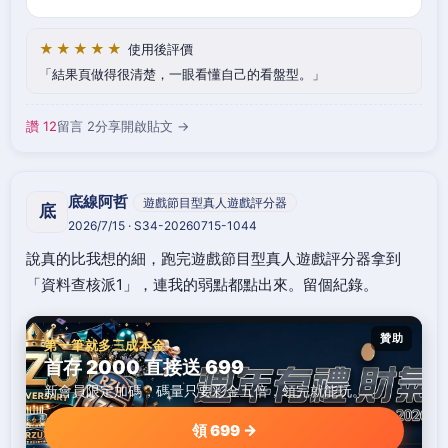
★★★★★
使用後評價
結果頁做得很清楚，一眼看懂自己的看盤型。
讚 12
留言 2
分享
開啟貼文 →
底線阿哲
遊戲節目型真人遊戲評分器
底
2026/7/15 · S34-20260715-1044
說真的比我想的細，跑完遊戲節目型真人遊戲評分器拿到
「資料查核派1」，連我的弱點都點出來。留個紀錄。
贊助
第一筆就多三成本金
首存 2000 直接送 699
新會員限定加碼，碼量只要彩金五倍，領完就能玩。
領 699 →