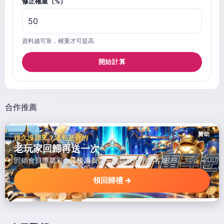
修正權重（%）
資料越可靠，權重才可提高
開始計算
合作推薦
贊助
很久沒回來？這包是你的
老玩家回歸再送一次
回鍋會員專屬彩金，優惠頁面一鍵領取不用問客服。
領回歸禮 →