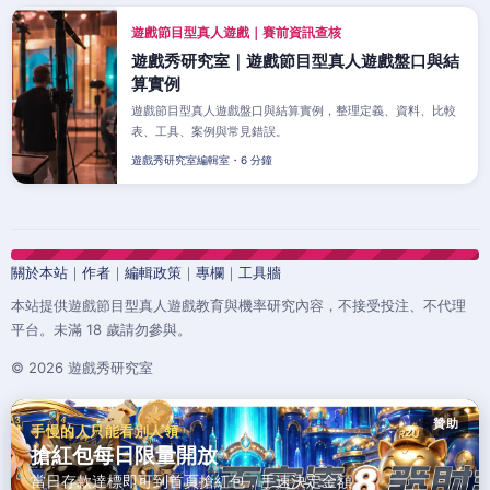
遊戲節目型真人遊戲｜賽前資訊查核
遊戲秀研究室｜遊戲節目型真人遊戲盤口與結
算實例
遊戲節目型真人遊戲盤口與結算實例，整理定義、資料、比較
表、工具、案例與常見錯誤。
遊戲秀研究室編輯室・6 分鐘
關於本站
｜
作者
｜
編輯政策
｜
專欄
｜
工具牆
本站提供遊戲節目型真人遊戲教育與機率研究內容，不接受投注、不代理
平台。未滿 18 歲請勿參與。
© 2026 遊戲秀研究室
贊助
手慢的人只能看別人領
搶紅包每日限量開放
當日存款達標即可到首頁搶紅包，手速決定金額。