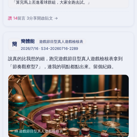
算完馬上丟進看球群組，大家全跑去試。
讚 14
留言 3
分享
開啟貼文 →
簡體能
遊戲節目型真人遊戲檢核表
簡
2026/7/16 · S34-20260716-2289
說真的比我想的細，跑完遊戲節目型真人遊戲檢核表拿到
「節奏觀察型7」，連我的弱點都點出來。留個紀錄。
🧰 遊戲節目型真人遊戲檢核表