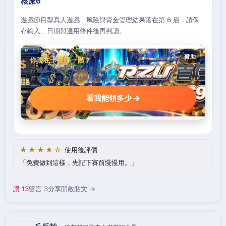
核派6
遊戲節目型真人遊戲｜風險與資金管理結果落在第 6 層，請保
存輸入、日期與適用條件後再判讀。
贊助
你現在卡在哪一階？
存越多送越多，階梯彩金
累積儲值達標自動解鎖對應彩金，階梯越高送越狠。
看我能領多少 →
★★★★☆
使用後評價
免費做到這樣，先記下賽前慢慢用。
讚 13
留言 3
分享
開啟貼文 →