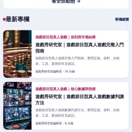
看全部動態 →
最新專欄
專欄總覽
遊戲節目型真人遊戲｜規則與市場結構
遊戲秀研究室｜遊戲節目型真人遊戲完整入門
指南
遊戲節目型真人遊戲完整入門指南，整理定義、資料、比較
表、工具、案例與常見錯誤。
遊戲秀研究室編輯室・16 分鐘
遊戲節目型真人遊戲｜核心數據與指標
遊戲秀研究室｜遊戲節目型真人遊戲數據判讀
方法
遊戲節目型真人遊戲數據判讀方法，整理定義、資料、比較
表、工具、案例與常見錯誤。
遊戲秀研究室編輯室・6 分鐘