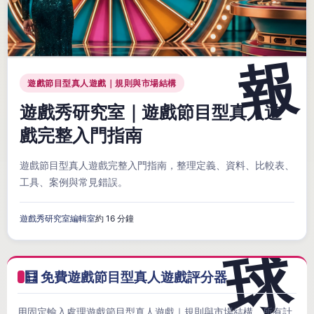
遊戲節目型真人遊戲｜規則與市場結構
遊戲秀研究室｜遊戲節目型真人遊
戲完整入門指南
遊戲節目型真人遊戲完整入門指南，整理定義、資料、比較表、
工具、案例與常見錯誤。
遊戲秀研究室編輯室
約 16 分鐘
🧮 免費遊戲節目型真人遊戲評分器
用固定輸入處理遊戲節目型真人遊戲｜規則與市場結構，所有計