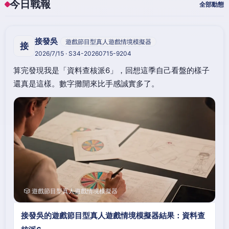
今日戰報
全部動態
接發吳
遊戲節目型真人遊戲情境模擬器
接
2026/7/15 · S34-20260715-9204
算完發現我是「資料查核派6」，回想這季自己看盤的樣子
還真是這樣。數字攤開來比手感誠實多了。
🎲 遊戲節目型真人遊戲情境模擬器
接發吳的遊戲節目型真人遊戲情境模擬器結果：資料查