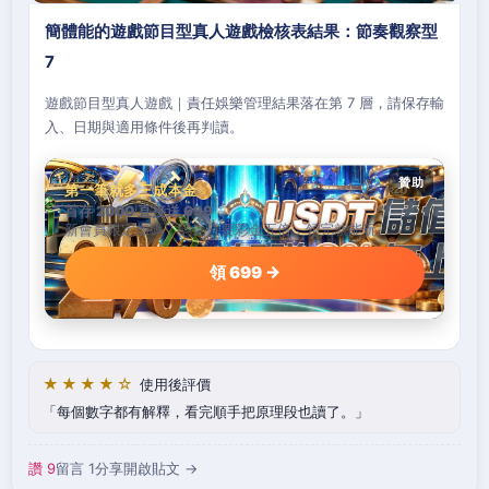
簡體能的遊戲節目型真人遊戲檢核表結果：節奏觀察型
7
遊戲節目型真人遊戲｜責任娛樂管理結果落在第 7 層，請保存輸
入、日期與適用條件後再判讀。
贊助
第一筆就多三成本金
首存 2000 直接送 699
新會員限定加碼，碼量只要彩金五倍，領完就能玩。
領 699 →
★★★★☆
使用後評價
每個數字都有解釋，看完順手把原理段也讀了。
讚 9
留言 1
分享
開啟貼文 →