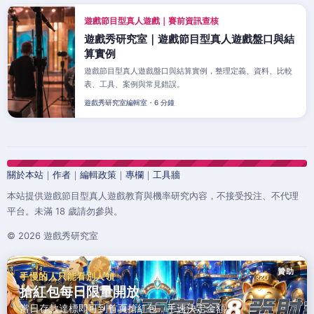
遊戲節目型真人遊戲｜賽前資訊查核
遊戲秀研究室｜遊戲節目型真人遊戲盤口與結
算實例
遊戲節目型真人遊戲盤口與結算實例，整理定義、資料、比較
表、工具、案例與常見錯誤。
遊戲秀研究室編輯室・6 分鐘
關於本站
｜
作者
｜
編輯政策
｜
專欄
｜
工具牆
本站提供遊戲節目型真人遊戲教育與機率研究內容，不接受投注、不代理
平台。未滿 18 歲請勿參與。
© 2026 遊戲秀研究室
贊助
手慢的人只能看別人領
搶紅包每日限量開放
當日存款達標即可到首頁搶紅包，手速決定金額。