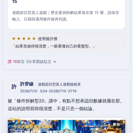
15
遊戲節目型真人遊戲｜歷史案例拆解結果落在第 15 層，請保存
輸入、日期與適用條件後再判讀。
★★★★★
使用後評價
結果頁做得很清楚，一眼看懂自己的看盤型。
讚 18
留言 3
分享
開啟貼文 →
許穿線
遊戲節目型真人遊戲檢核表
許
2026/7/10 · S34-20260710-3719
被「條件拆解型20」講中，有點不想承認但數據就擺在那。
這站的說明寫得很清楚，不是只丟一個結論。
贊助
今天的轉盤還沒人轉走