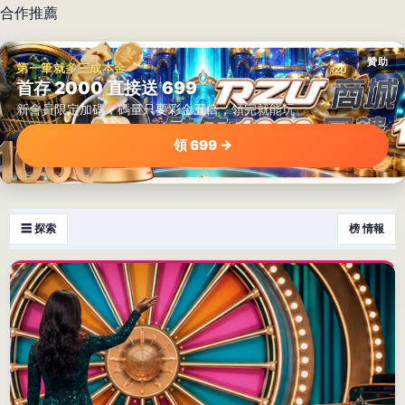
合作推薦
贊助
第一筆就多三成本金
首存 2000 直接送 699
新會員限定加碼，碼量只要彩金五倍，領完就能玩。
領 699 →
☰ 探索
榜 情報