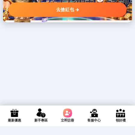
去搶紅包 →
報
帖
算
欄
人
最新優惠
新手專區
立即註冊
客服中心
領好禮
首頁
探索
工具
專欄
人物