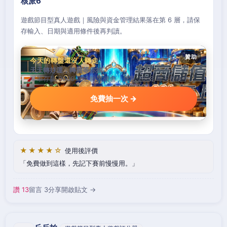
核派6
遊戲節目型真人遊戲｜風險與資金管理結果落在第 6 層，請保
存輸入、日期與適用條件後再判讀。
贊助
今天的轉盤還沒人轉走
天天轉好運，轉盤等你抽
單筆存款 3000 就送轉盤機會，最高 2888 每天都能中。
免費抽一次 →
★★★★☆
使用後評價
免費做到這樣，先記下賽前慢慢用。
讚 13
留言 3
分享
開啟貼文 →