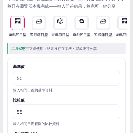
算只在瀏覽器本機完成——輸入即得結果，算完可一鍵分享
🧮
🧰
🎲
🔁
🧰
🧮
遊戲節目型
遊戲節目型
遊戲節目型
遊戲節目型
遊戲節目型
遊戲節目
工具狀態
可立即使用・結果只存在本機・完成後可分享
基準值
輸入相同口徑的基準資料
比較值
輸入相同日期範圍的比較資料