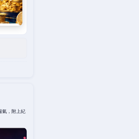
服氣，附上紀