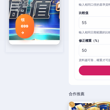
倍，領完就
輸入相同口徑的基準資
能玩。
比較值
領
699
→
輸入相同日期範圍的比
修正權重（%）
資料越可靠，權重才可
合作推薦