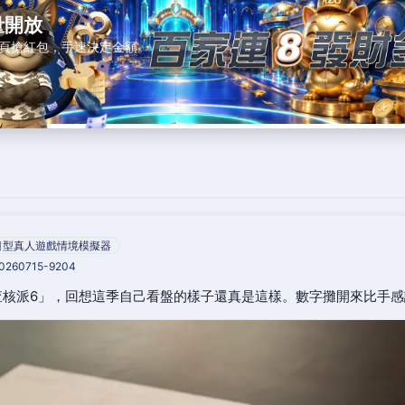
量開放
頁搶紅包，手速決定金額。
目型真人遊戲情境模擬器
20260715-9204
查核派6」，回想這季自己看盤的樣子還真是這樣。數字攤開來比手感