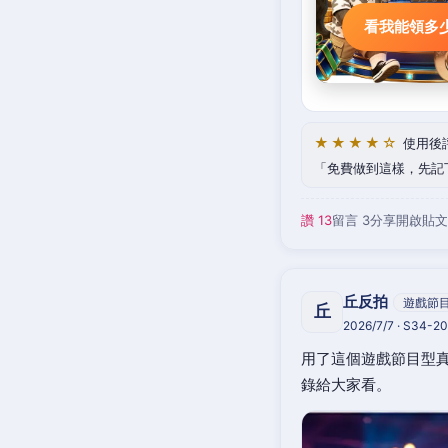
看我能領多少
★★★★☆
使用後
免費做到這樣，先記
讚 13
留言 3
分享
開啟貼文
丘反拍
遊戲節
丘
2026/7/7 · S34-
用了這個遊戲節目型
錄給大家看。