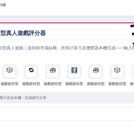
 分鐘
目型真人遊戲評分器
目型真人遊戲｜規則與市場結構，所有計算只在瀏覽器本機完成——輸入
🎲
🔁
🧰
🧮
🧰
🎲
遊戲節目型
遊戲節目型
遊戲節目型
遊戲節目型
遊戲節目型
遊戲節目型
遊
果只存在本機・完成後可分享