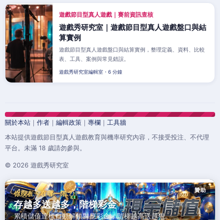
遊戲節目型真人遊戲｜賽前資訊查核
遊戲秀研究室｜遊戲節目型真人遊戲盤口與結
算實例
遊戲節目型真人遊戲盤口與結算實例，整理定義、資料、比較
表、工具、案例與常見錯誤。
遊戲秀研究室編輯室・6 分鐘
關於本站
｜
作者
｜
編輯政策
｜
專欄
｜
工具牆
本站提供遊戲節目型真人遊戲教育與機率研究內容，不接受投注、不代理
平台。未滿 18 歲請勿參與。
© 2026 遊戲秀研究室
贊助
你現在卡在哪一階？
存越多送越多，階梯彩金
累積儲值達標自動解鎖對應彩金，階梯越高送越狠。