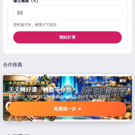
修正權重（%）
資料越可靠，權重才可提高
開始計算
合作推薦
贊助
今天的轉盤還沒人轉走
天天轉好運，轉盤等你抽
單筆存款 3000 就送轉盤機會，最高 2888 每天都能中。
免費抽一次 →