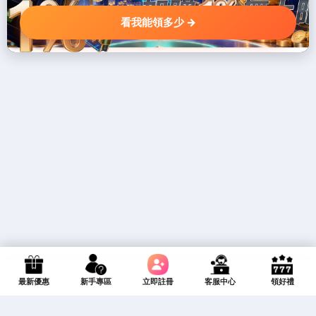
看我能領多少 →
報
帖
算
欄
人
最新優惠
新手專區
立即註冊
客服中心
領好禮
首頁
探索
工具
專欄
人物