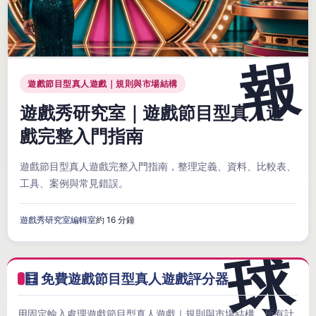
遊戲節目型真人遊戲｜規則與市場結構
遊戲秀研究室｜遊戲節目型真人遊
戲完整入門指南
遊戲節目型真人遊戲完整入門指南，整理定義、資料、比較表、
工具、案例與常見錯誤。
遊戲秀研究室編輯室
約 16 分鐘
🧮 免費遊戲節目型真人遊戲評分器
用固定輸入處理遊戲節目型真人遊戲｜規則與市場結構，所有計