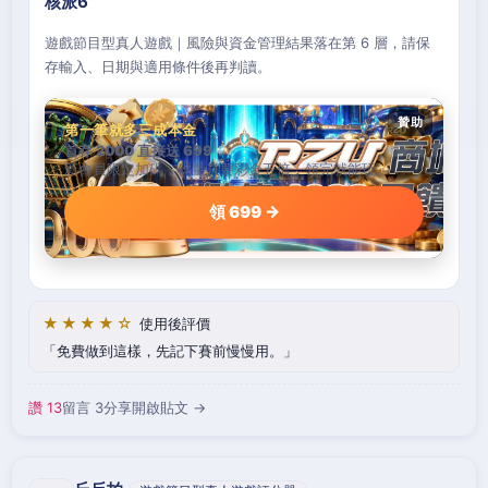
核派6
遊戲節目型真人遊戲｜風險與資金管理結果落在第 6 層，請保
存輸入、日期與適用條件後再判讀。
贊助
第一筆就多三成本金
首存 2000 直接送 699
新會員限定加碼，碼量只要彩金五倍，領完就能玩。
領 699 →
★★★★☆
使用後評價
免費做到這樣，先記下賽前慢慢用。
讚 13
留言 3
分享
開啟貼文 →