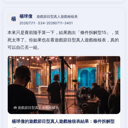
楊球僮
遊戲節目型真人遊戲檢核表
楊
2026/7/11 · S34-20260711-3401
本來只是賽前隨手算一下，結果跑出「條件拆解型15」，笑
死太準了。你如果也在看遊戲節目型真人遊戲檢核表，真的
可以自己丟一組。
🧰 遊戲節目型真人遊戲檢核表
楊球僮的遊戲節目型真人遊戲檢核表結果：條件拆解型