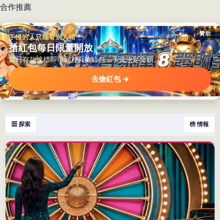
合作推薦
贊助
手慢的人只能看別人領
搶紅包每日限量開放
當日存款達標即可到首頁搶紅包，手速決定金額。
去搶紅包 →
☰ 探索
榜 情報