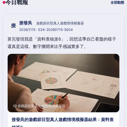
今日戰報
全部動態
接發吳
遊戲節目型真人遊戲情境模擬器
接
2026/7/15 · S34-20260715-9204
算完發現我是「資料查核派6」，回想這季自己看盤的樣子
還真是這樣。數字攤開來比手感誠實多了。
🎲 遊戲節目型真人遊戲情境模擬器
接發吳的遊戲節目型真人遊戲情境模擬器結果：資料查