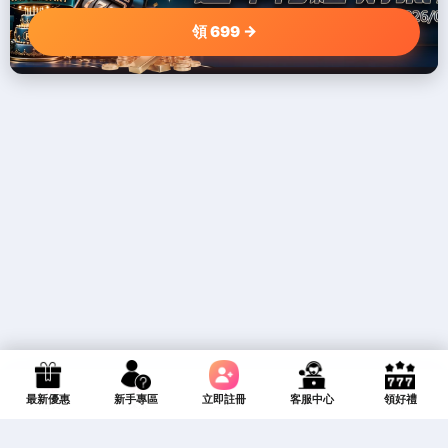
領 699 →
報
帖
算
欄
人
最新優惠
新手專區
立即註冊
客服中心
領好禮
首頁
探索
工具
專欄
人物