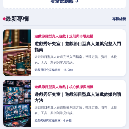
看全部動態 →
最新專欄
專欄總覽
遊戲節目型真人遊戲｜規則與市場結構
遊戲秀研究室｜遊戲節目型真人遊戲完整入門
指南
遊戲節目型真人遊戲完整入門指南，整理定義、資料、比較
表、工具、案例與常見錯誤。
遊戲秀研究室編輯室・16 分鐘
遊戲節目型真人遊戲｜核心數據與指標
遊戲秀研究室｜遊戲節目型真人遊戲數據判讀
方法
遊戲節目型真人遊戲數據判讀方法，整理定義、資料、比較
表、工具、案例與常見錯誤。
遊戲秀研究室編輯室・6 分鐘