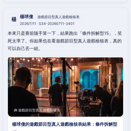
楊球僮
遊戲節目型真人遊戲檢核表
楊
2026/7/11 · S34-20260711-3401
本來只是賽前隨手算一下，結果跑出「條件拆解型15」，笑
死太準了。你如果也在看遊戲節目型真人遊戲檢核表，真的
可以自己丟一組。
🧰 遊戲節目型真人遊戲檢核表
楊球僮的遊戲節目型真人遊戲檢核表結果：條件拆解型