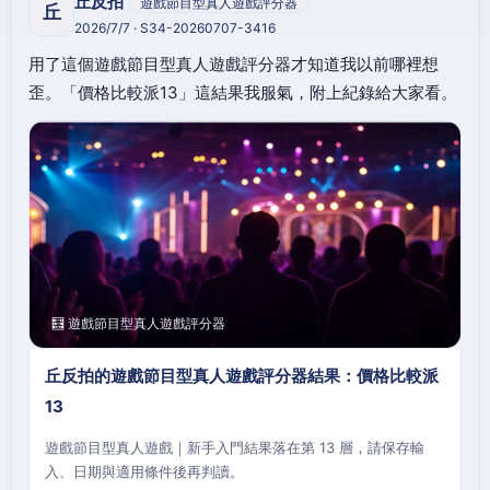
丘反拍
遊戲節目型真人遊戲評分器
丘
2026/7/7 · S34-20260707-3416
用了這個遊戲節目型真人遊戲評分器才知道我以前哪裡想
歪。「價格比較派13」這結果我服氣，附上紀錄給大家看。
🧮 遊戲節目型真人遊戲評分器
丘反拍的遊戲節目型真人遊戲評分器結果：價格比較派
13
遊戲節目型真人遊戲｜新手入門結果落在第 13 層，請保存輸
入、日期與適用條件後再判讀。