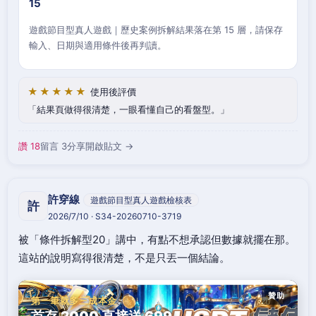
15
遊戲節目型真人遊戲｜歷史案例拆解結果落在第 15 層，請保存
輸入、日期與適用條件後再判讀。
★★★★★
使用後評價
結果頁做得很清楚，一眼看懂自己的看盤型。
讚 18
留言 3
分享
開啟貼文 →
許穿線
遊戲節目型真人遊戲檢核表
許
2026/7/10 · S34-20260710-3719
被「條件拆解型20」講中，有點不想承認但數據就擺在那。
這站的說明寫得很清楚，不是只丟一個結論。
贊助
第一筆就多三成本金