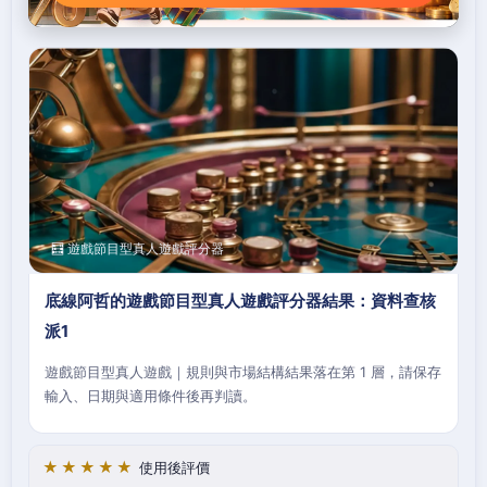
🧮 遊戲節目型真人遊戲評分器
底線阿哲的遊戲節目型真人遊戲評分器結果：資料查核
派1
遊戲節目型真人遊戲｜規則與市場結構結果落在第 1 層，請保存
輸入、日期與適用條件後再判讀。
★★★★★
使用後評價