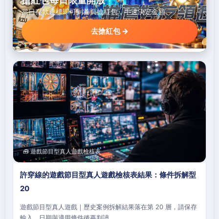
搶紅包每日限量開放
當日存款達標即可到首頁搶紅包，手速決定金額。
去搶紅包 →
🧰 遊戲節目型真人遊戲檢核表
許穿線的遊戲節目型真人遊戲檢核表結果：條件拆解型
20
遊戲節目型真人遊戲｜歷史案例拆解結果落在第 20 層，請保存
輸入、日期與適用條件後再判讀。