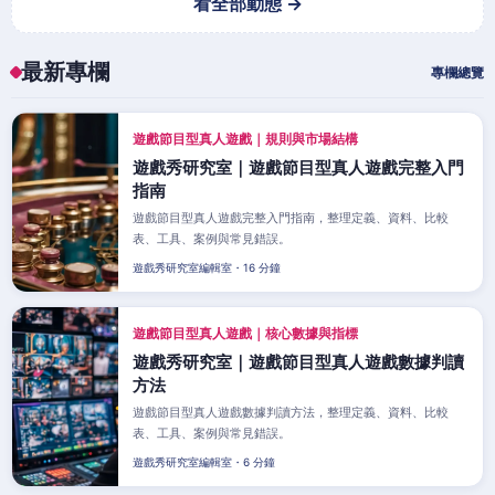
看全部動態 →
最新專欄
專欄總覽
遊戲節目型真人遊戲｜規則與市場結構
遊戲秀研究室｜遊戲節目型真人遊戲完整入門
指南
遊戲節目型真人遊戲完整入門指南，整理定義、資料、比較
表、工具、案例與常見錯誤。
遊戲秀研究室編輯室・16 分鐘
遊戲節目型真人遊戲｜核心數據與指標
遊戲秀研究室｜遊戲節目型真人遊戲數據判讀
方法
遊戲節目型真人遊戲數據判讀方法，整理定義、資料、比較
表、工具、案例與常見錯誤。
遊戲秀研究室編輯室・6 分鐘