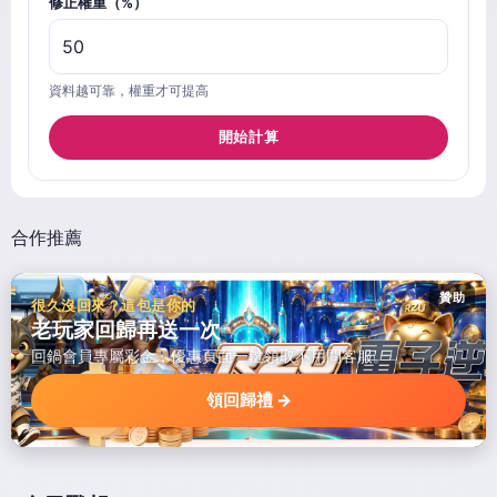
修正權重（%）
資料越可靠，權重才可提高
開始計算
合作推薦
贊助
很久沒回來？這包是你的
老玩家回歸再送一次
回鍋會員專屬彩金，優惠頁面一鍵領取不用問客服。
領回歸禮 →