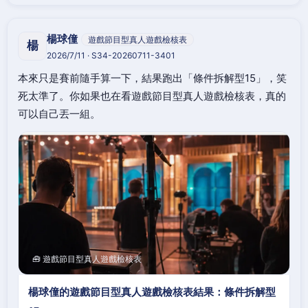
楊球僮
遊戲節目型真人遊戲檢核表
楊
2026/7/11 · S34-20260711-3401
本來只是賽前隨手算一下，結果跑出「條件拆解型15」，笑
死太準了。你如果也在看遊戲節目型真人遊戲檢核表，真的
可以自己丟一組。
🧰 遊戲節目型真人遊戲檢核表
楊球僮的遊戲節目型真人遊戲檢核表結果：條件拆解型