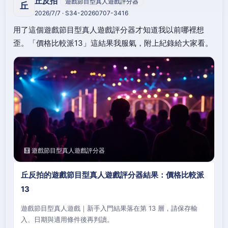
丘反拍
遊戲節目型真人遊戲評分器
丘
2026/7/7 · S34-20260707-3416
用了這個遊戲節目型真人遊戲評分器才知道我以前哪裡想
歪。「價格比較派13」這結果我服氣，附上紀錄給大家看。
🧮 遊戲節目型真人遊戲評分器
丘反拍的遊戲節目型真人遊戲評分器結果：價格比較派
13
遊戲節目型真人遊戲｜新手入門結果落在第 13 層，請保存輸
入、日期與適用條件後再判讀。