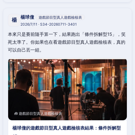
楊球僮
遊戲節目型真人遊戲檢核表
楊
2026/7/11 · S34-20260711-3401
本來只是賽前隨手算一下，結果跑出「條件拆解型15」，笑
死太準了。你如果也在看遊戲節目型真人遊戲檢核表，真的
可以自己丟一組。
🧰 遊戲節目型真人遊戲檢核表
楊球僮的遊戲節目型真人遊戲檢核表結果：條件拆解型