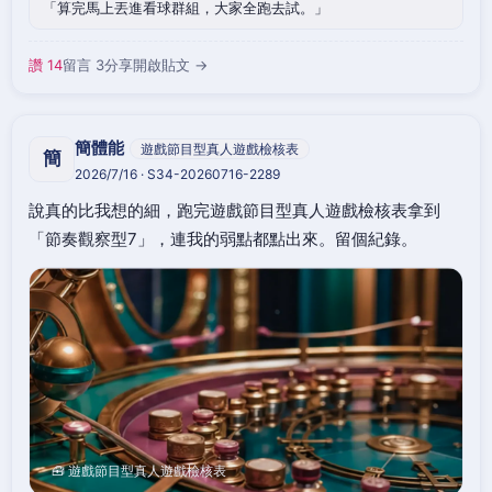
算完馬上丟進看球群組，大家全跑去試。
讚 14
留言 3
分享
開啟貼文 →
簡體能
遊戲節目型真人遊戲檢核表
簡
2026/7/16 · S34-20260716-2289
說真的比我想的細，跑完遊戲節目型真人遊戲檢核表拿到
「節奏觀察型7」，連我的弱點都點出來。留個紀錄。
🧰 遊戲節目型真人遊戲檢核表