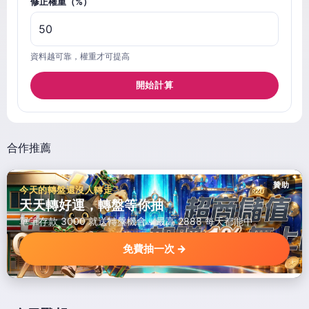
修正權重（%）
資料越可靠，權重才可提高
開始計算
合作推薦
贊助
今天的轉盤還沒人轉走
天天轉好運，轉盤等你抽
單筆存款 3000 就送轉盤機會，最高 2888 每天都能中。
免費抽一次 →