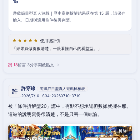
15
遊戲節目型真人遊戲｜歷史案例拆解結果落在第 15 層，請保存
輸入、日期與適用條件後再判讀。
★★★★★
使用後評價
結果頁做得很清楚，一眼看懂自己的看盤型。
讚 18
留言 3
分享
開啟貼文 →
許穿線
遊戲節目型真人遊戲檢核表
許
2026/7/10 · S34-20260710-3719
被「條件拆解型20」講中，有點不想承認但數據就擺在那。
這站的說明寫得很清楚，不是只丟一個結論。
贊助
很久沒回來？這包是你的