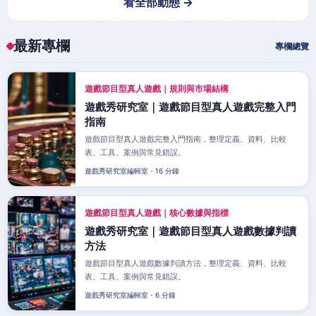
看全部動態 →
最新專欄
專欄總覽
遊戲節目型真人遊戲｜規則與市場結構
遊戲秀研究室｜遊戲節目型真人遊戲完整入門
指南
遊戲節目型真人遊戲完整入門指南，整理定義、資料、比較
表、工具、案例與常見錯誤。
遊戲秀研究室編輯室・16 分鐘
遊戲節目型真人遊戲｜核心數據與指標
遊戲秀研究室｜遊戲節目型真人遊戲數據判讀
方法
遊戲節目型真人遊戲數據判讀方法，整理定義、資料、比較
表、工具、案例與常見錯誤。
遊戲秀研究室編輯室・6 分鐘