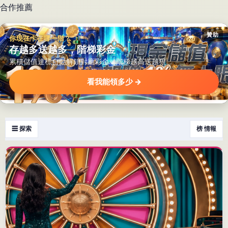
合作推薦
贊助
你現在卡在哪一階？
存越多送越多，階梯彩金
累積儲值達標自動解鎖對應彩金，階梯越高送越狠。
看我能領多少 →
☰ 探索
榜 情報