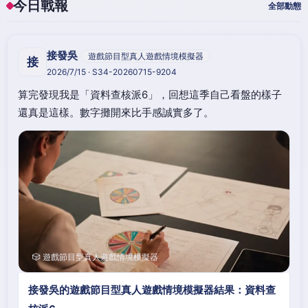
今日戰報
全部動態
接發吳
遊戲節目型真人遊戲情境模擬器
接
2026/7/15 · S34-20260715-9204
算完發現我是「資料查核派6」，回想這季自己看盤的樣子
還真是這樣。數字攤開來比手感誠實多了。
🎲 遊戲節目型真人遊戲情境模擬器
接發吳的遊戲節目型真人遊戲情境模擬器結果：資料查