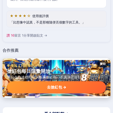
★★★★☆
使用後評價
比想像中認真，不是那種隨便丟個數字的工具。
讚 16
留言 1
分享
開啟貼文 →
合作推薦
贊助
手慢的人只能看別人領
搶紅包每日限量開放
當日存款達標即可到首頁搶紅包，手速決定金額。
去搶紅包 →