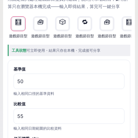
算只在瀏覽器本機完成——輸入即得結果，算完可一鍵分享
🧮
🧰
🎲
🔁
🧰
🧮
遊戲節目型
遊戲節目型
遊戲節目型
遊戲節目型
遊戲節目型
遊戲節目
工具狀態
可立即使用・結果只存在本機・完成後可分享
基準值
輸入相同口徑的基準資料
比較值
輸入相同日期範圍的比較資料