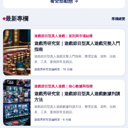
看全部動態 →
最新專欄
專欄總覽
遊戲節目型真人遊戲｜規則與市場結構
遊戲秀研究室｜遊戲節目型真人遊戲完整入門
指南
遊戲節目型真人遊戲完整入門指南，整理定義、資料、比較
表、工具、案例與常見錯誤。
遊戲秀研究室編輯室・16 分鐘
遊戲節目型真人遊戲｜核心數據與指標
遊戲秀研究室｜遊戲節目型真人遊戲數據判讀
方法
遊戲節目型真人遊戲數據判讀方法，整理定義、資料、比較
表、工具、案例與常見錯誤。
遊戲秀研究室編輯室・6 分鐘