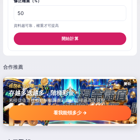
修正權重（%）
資料越可靠，權重才可提高
開始計算
合作推薦
贊助
你現在卡在哪一階？
存越多送越多，階梯彩金
累積儲值達標自動解鎖對應彩金，階梯越高送越狠。
看我能領多少 →