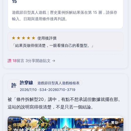
15
遊戲節目型真人遊戲｜歷史案例拆解結果落在第 15 層，請保存
輸入、日期與適用條件後再判讀。
★★★★★
使用後評價
結果頁做得很清楚，一眼看懂自己的看盤型。
讚 18
留言 3
分享
開啟貼文 →
許穿線
遊戲節目型真人遊戲檢核表
許
2026/7/10 · S34-20260710-3719
被「條件拆解型20」講中，有點不想承認但數據就擺在那。
這站的說明寫得很清楚，不是只丟一個結論。
贊助
你現在卡在哪一階？