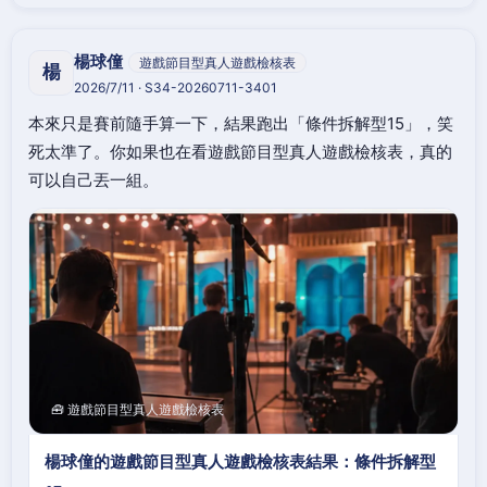
楊球僮
遊戲節目型真人遊戲檢核表
楊
2026/7/11 · S34-20260711-3401
本來只是賽前隨手算一下，結果跑出「條件拆解型15」，笑
死太準了。你如果也在看遊戲節目型真人遊戲檢核表，真的
可以自己丟一組。
🧰 遊戲節目型真人遊戲檢核表
楊球僮的遊戲節目型真人遊戲檢核表結果：條件拆解型