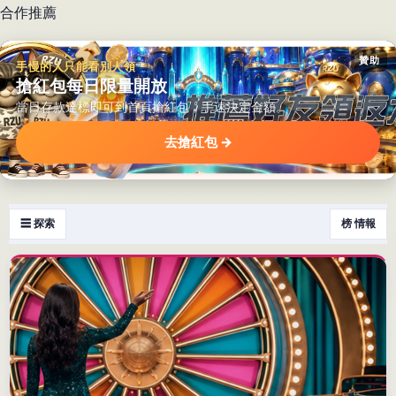
合作推薦
贊助
手慢的人只能看別人領
搶紅包每日限量開放
當日存款達標即可到首頁搶紅包，手速決定金額。
去搶紅包 →
☰ 探索
榜 情報