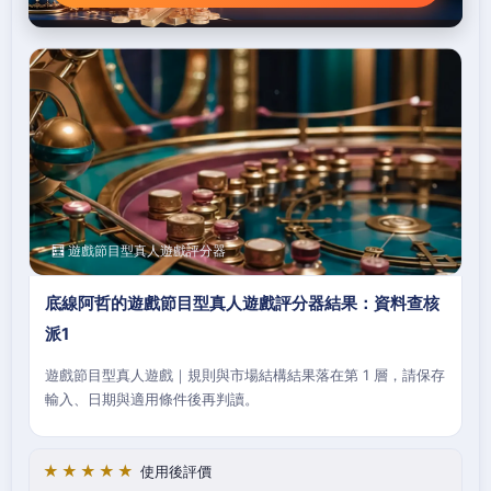
🧮 遊戲節目型真人遊戲評分器
底線阿哲的遊戲節目型真人遊戲評分器結果：資料查核
派1
遊戲節目型真人遊戲｜規則與市場結構結果落在第 1 層，請保存
輸入、日期與適用條件後再判讀。
★★★★★
使用後評價