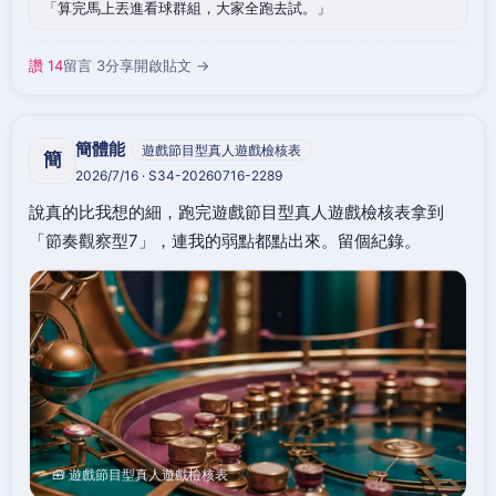
算完馬上丟進看球群組，大家全跑去試。
讚 14
留言 3
分享
開啟貼文 →
簡體能
遊戲節目型真人遊戲檢核表
簡
2026/7/16 · S34-20260716-2289
說真的比我想的細，跑完遊戲節目型真人遊戲檢核表拿到
「節奏觀察型7」，連我的弱點都點出來。留個紀錄。
🧰 遊戲節目型真人遊戲檢核表