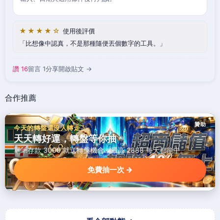
★★★★☆
使用後評價
比想像中認真，不是那種隨便丟個數字的工具。
讚 16
留言 1
分享
開啟貼文 →
合作推薦
贊助
今天的轉盤還沒人轉走
天天轉好運，轉盤等你抽
單筆存款 3000 就送轉盤機會，最高 2888 每天都能中。
免費抽一次 →