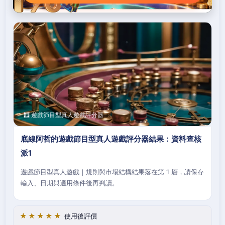
🧮 遊戲節目型真人遊戲評分器
底線阿哲的遊戲節目型真人遊戲評分器結果：資料查核
派1
遊戲節目型真人遊戲｜規則與市場結構結果落在第 1 層，請保存
輸入、日期與適用條件後再判讀。
★★★★★
使用後評價