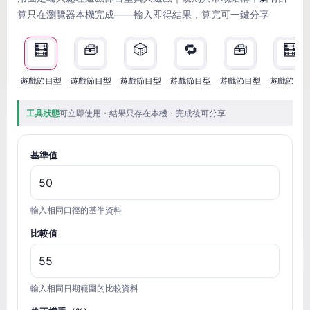
算只在瀏覽器本機完成——輸入即得結果，算完可一鍵分享
🧮
🧰
🎲
🔁
🧰
🧮
遊戲節目型
遊戲節目型
遊戲節目型
遊戲節目型
遊戲節目型
遊戲節目
工具狀態
可立即使用・結果只存在本機・完成後可分享
基準值
輸入相同口徑的基準資料
比較值
輸入相同日期範圍的比較資料