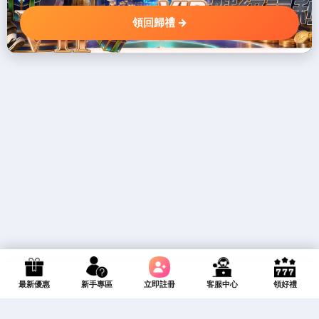
領回歸禮 →
報
帖
算
欄
人
最新優惠
新手專區
立即註冊
客服中心
領好禮
首頁
探索
工具
專欄
人物