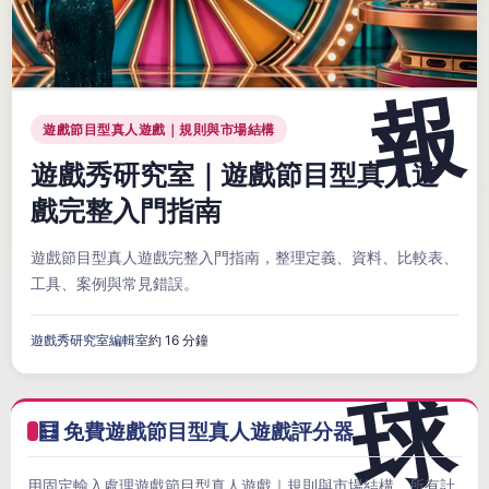
遊戲節目型真人遊戲｜規則與市場結構
遊戲秀研究室｜遊戲節目型真人遊
戲完整入門指南
遊戲節目型真人遊戲完整入門指南，整理定義、資料、比較表、
工具、案例與常見錯誤。
遊戲秀研究室編輯室
約 16 分鐘
🧮 免費遊戲節目型真人遊戲評分器
用固定輸入處理遊戲節目型真人遊戲｜規則與市場結構，所有計