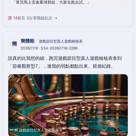
算完馬上丟進看球群組，大家全跑去試。
讚 14
留言 3
分享
開啟貼文 →
簡體能
遊戲節目型真人遊戲檢核表
簡
2026/7/16 · S34-20260716-2289
說真的比我想的細，跑完遊戲節目型真人遊戲檢核表拿到
「節奏觀察型7」，連我的弱點都點出來。留個紀錄。
🧰 遊戲節目型真人遊戲檢核表