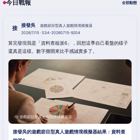
今日戰報
全部動態
接發吳
遊戲節目型真人遊戲情境模擬器
接
2026/7/15 · S34-20260715-9204
算完發現我是「資料查核派6」，回想這季自己看盤的樣子
還真是這樣。數字攤開來比手感誠實多了。
🎲 遊戲節目型真人遊戲情境模擬器
接發吳的遊戲節目型真人遊戲情境模擬器結果：資料查