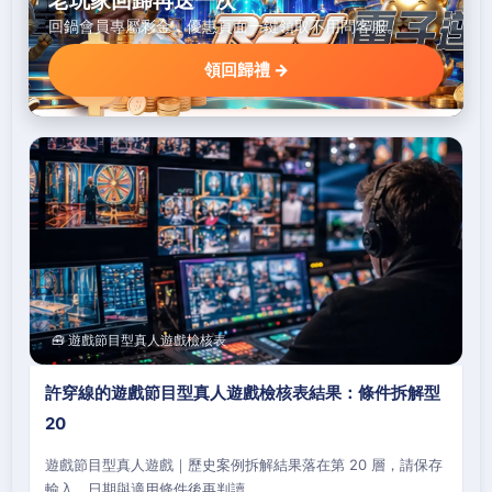
老玩家回歸再送一次
回鍋會員專屬彩金，優惠頁面一鍵領取不用問客服。
領回歸禮 →
🧰 遊戲節目型真人遊戲檢核表
許穿線的遊戲節目型真人遊戲檢核表結果：條件拆解型
20
遊戲節目型真人遊戲｜歷史案例拆解結果落在第 20 層，請保存
輸入、日期與適用條件後再判讀。