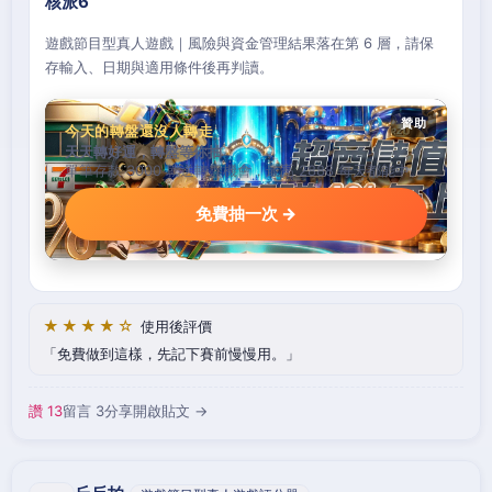
核派6
遊戲節目型真人遊戲｜風險與資金管理結果落在第 6 層，請保
存輸入、日期與適用條件後再判讀。
贊助
今天的轉盤還沒人轉走
天天轉好運，轉盤等你抽
單筆存款 3000 就送轉盤機會，最高 2888 每天都能中。
免費抽一次 →
★★★★☆
使用後評價
免費做到這樣，先記下賽前慢慢用。
讚 13
留言 3
分享
開啟貼文 →