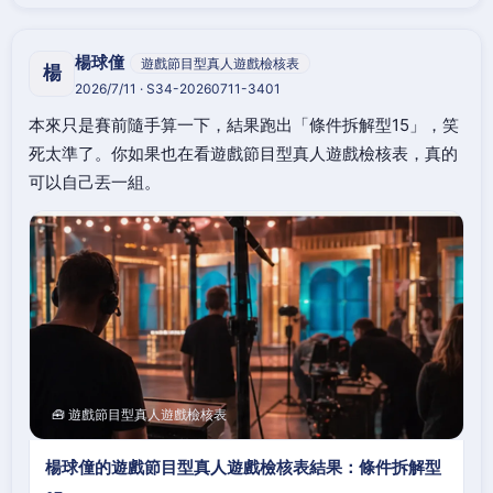
楊球僮
遊戲節目型真人遊戲檢核表
楊
2026/7/11 · S34-20260711-3401
本來只是賽前隨手算一下，結果跑出「條件拆解型15」，笑
死太準了。你如果也在看遊戲節目型真人遊戲檢核表，真的
可以自己丟一組。
🧰 遊戲節目型真人遊戲檢核表
楊球僮的遊戲節目型真人遊戲檢核表結果：條件拆解型