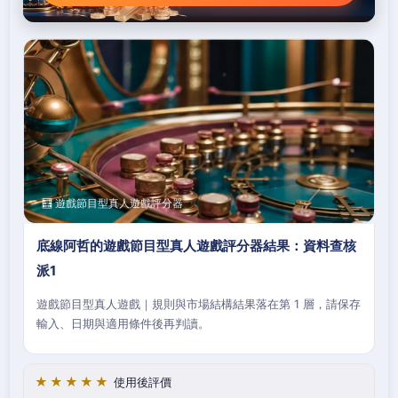
🧮 遊戲節目型真人遊戲評分器
底線阿哲的遊戲節目型真人遊戲評分器結果：資料查核
派1
遊戲節目型真人遊戲｜規則與市場結構結果落在第 1 層，請保存
輸入、日期與適用條件後再判讀。
★★★★★
使用後評價