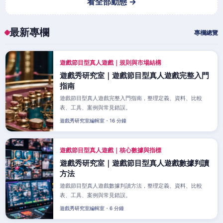
看全部動態 →
最新專欄
專欄總覽
遊戲節目型真人遊戲｜規則與市場結構
遊戲秀研究室｜遊戲節目型真人遊戲完整入門
指南
遊戲節目型真人遊戲完整入門指南，整理定義、資料、比較
表、工具、案例與常見錯誤。
遊戲秀研究室編輯室・16 分鐘
遊戲節目型真人遊戲｜核心數據與指標
遊戲秀研究室｜遊戲節目型真人遊戲數據判讀
方法
遊戲節目型真人遊戲數據判讀方法，整理定義、資料、比較
表、工具、案例與常見錯誤。
遊戲秀研究室編輯室・6 分鐘