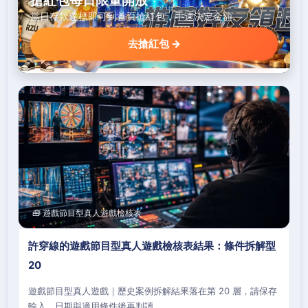
搶紅包每日限量開放
當日存款達標即可到首頁搶紅包，手速決定金額。
去搶紅包 →
🧰 遊戲節目型真人遊戲檢核表
許穿線的遊戲節目型真人遊戲檢核表結果：條件拆解型
20
遊戲節目型真人遊戲｜歷史案例拆解結果落在第 20 層，請保存
輸入、日期與適用條件後再判讀。