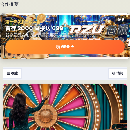
合作推薦
贊助
第一筆就多三成本金
首存 2000 直接送 699
新會員限定加碼，碼量只要彩金五倍，領完就能玩。
領 699 →
☰ 探索
榜 情報