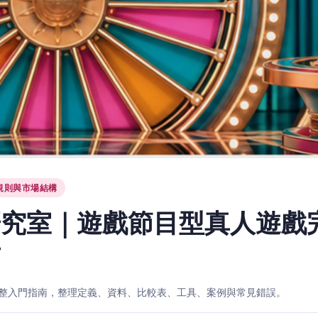
規則與市場結構
研究室｜遊戲節目型真人遊戲
南
整入門指南，整理定義、資料、比較表、工具、案例與常見錯誤。