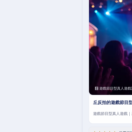
🧮 遊戲節目型真人遊
丘反拍的遊戲節目型
遊戲節目型真人遊戲｜