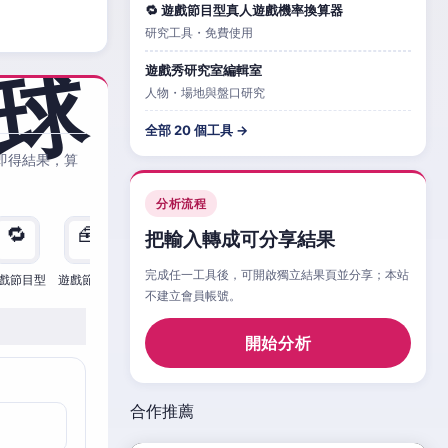
🔁 遊戲節目型真人遊戲機率換算器
研究工具・免費使用
遊戲秀研究室編輯室
人物・場地與盤口研究
全部 20 個工具 →
即得結果，算
分析流程
🔁
🧰
🧮
🧰
🎲
🔁

把輸入轉成可分享結果
完成任一工具後，可開啟獨立結果頁並分享；本站
戲節目型
遊戲節目型
遊戲節目型
遊戲節目型
遊戲節目型
遊戲節目型
遊戲
不建立會員帳號。
開始分析
合作推薦