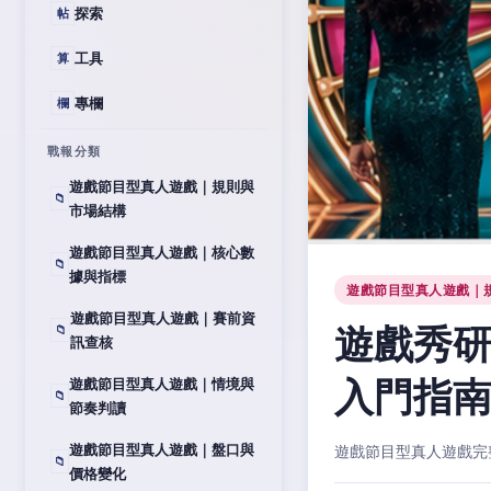
探索
帖
工具
算
專欄
欄
戰報分類
遊戲節目型真人遊戲｜規則與
📁
市場結構
遊戲節目型真人遊戲｜核心數
📁
據與指標
遊戲節目型真人遊戲｜
遊戲節目型真人遊戲｜賽前資
遊戲秀
📁
訊查核
入門指
遊戲節目型真人遊戲｜情境與
📁
節奏判讀
遊戲節目型真人遊戲｜盤口與
遊戲節目型真人遊戲完
📁
價格變化