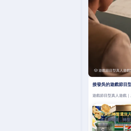
🎲 遊戲節目型真人遊
接發吳的遊戲節目
遊戲節目型真人遊戲｜
今天的轉盤還沒
天天轉好運，轉盤
單筆存款 3000 
能中。