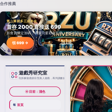
合作推薦
第一筆就多三成本金
首存 2000 直接送 699
新會員限定加碼，碼量只要彩金五倍，領完就能玩。
領 699 →
遊戲秀研究室
基線
先拆解遊戲節目型真人遊戲，再判讀數據與價格
☀
目前：淺色
首頁
報