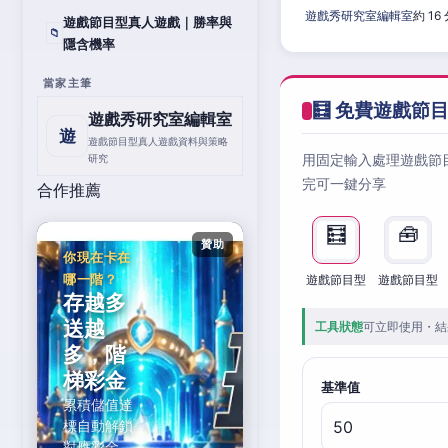
遊戲秀研究室編輯室
約 16
遊戲節目型真人遊戲｜勝率與
📁
隱含機率
當家主筆
🧮 免費遊戲節
遊戲秀研究室編輯室
遊
遊戲節目型真人遊戲資料與策略
用固定輸入處理遊戲節
研究
完可一鍵分享
合作推薦
🧮
🧰
贊助
你現在卡在
哪一階？
遊戲節目型
遊戲節目型
存越多
送越
工具狀態
可立即使用・結
多，階
梯彩金
基準值
累積儲值達
標自動解鎖
對應彩金，