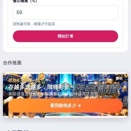
修正權重（%）
資料越可靠，權重才可提高
開始計算
合作推薦
贊助
你現在卡在哪一階？
存越多送越多，階梯彩金
累積儲值達標自動解鎖對應彩金，階梯越高送越狠。
看我能領多少 →