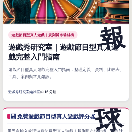
遊戲節目型真人遊戲｜規則與市場結構
遊戲秀研究室｜遊戲節目型真人遊
戲完整入門指南
遊戲節目型真人遊戲完整入門指南，整理定義、資料、比較表、
工具、案例與常見錯誤。
遊戲秀研究室編輯室
約 16 分鐘
🧮 免費遊戲節目型真人遊戲評分器
用固定輸入處理遊戲節目型真人遊戲｜規則與市場結構，所有計