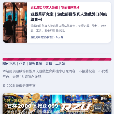
遊戲節目型真人遊戲｜賽前資訊查核
遊戲秀研究室｜遊戲節目型真人遊戲盤口與結
算實例
遊戲節目型真人遊戲盤口與結算實例，整理定義、資料、比較
表、工具、案例與常見錯誤。
遊戲秀研究室編輯室・6 分鐘
關於本站
｜
作者
｜
編輯政策
｜
專欄
｜
工具牆
本站提供遊戲節目型真人遊戲教育與機率研究內容，不接受投注、不代理
平台。未滿 18 歲請勿參與。
© 2026 遊戲秀研究室
贊助
第一筆就多三成本金
首存 2000 直接送 699
新會員限定加碼，碼量只要彩金五倍，領完就能玩。