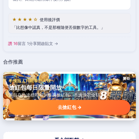
★★★★☆
使用後評價
比想像中認真，不是那種隨便丟個數字的工具。
讚 16
留言 1
分享
開啟貼文 →
合作推薦
贊助
手慢的人只能看別人領
搶紅包每日限量開放
當日存款達標即可到首頁搶紅包，手速決定金額。
去搶紅包 →