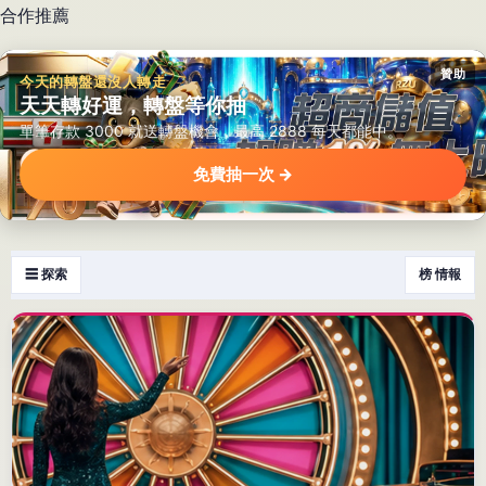
合作推薦
贊助
今天的轉盤還沒人轉走
天天轉好運，轉盤等你抽
單筆存款 3000 就送轉盤機會，最高 2888 每天都能中。
免費抽一次 →
☰ 探索
榜 情報