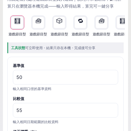
算只在瀏覽器本機完成——輸入即得結果，算完可一鍵分享
🧮
🧰
🎲
🔁
🧰
🧮
遊戲節目型
遊戲節目型
遊戲節目型
遊戲節目型
遊戲節目型
遊戲節目
工具狀態
可立即使用・結果只存在本機・完成後可分享
基準值
輸入相同口徑的基準資料
比較值
輸入相同日期範圍的比較資料