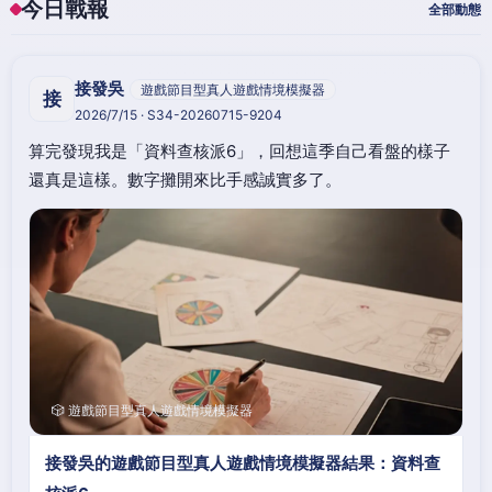
今日戰報
全部動態
接發吳
遊戲節目型真人遊戲情境模擬器
接
2026/7/15 · S34-20260715-9204
算完發現我是「資料查核派6」，回想這季自己看盤的樣子
還真是這樣。數字攤開來比手感誠實多了。
🎲 遊戲節目型真人遊戲情境模擬器
接發吳的遊戲節目型真人遊戲情境模擬器結果：資料查