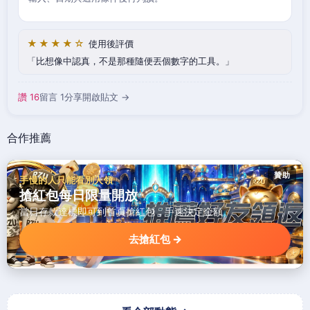
★★★★☆
使用後評價
比想像中認真，不是那種隨便丟個數字的工具。
讚 16
留言 1
分享
開啟貼文 →
合作推薦
贊助
手慢的人只能看別人領
搶紅包每日限量開放
當日存款達標即可到首頁搶紅包，手速決定金額。
去搶紅包 →