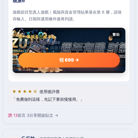
核派6
遊戲節目型真人遊戲｜風險與資金管理結果落在第 6 層，請保
存輸入、日期與適用條件後再判讀。
贊助
第一筆就多三成本金
首存 2000 直接送 699
新會員限定加碼，碼量只要彩金五倍，領完就能玩。
領 699 →
★★★★☆
使用後評價
免費做到這樣，先記下賽前慢慢用。
讚 13
留言 3
分享
開啟貼文 →