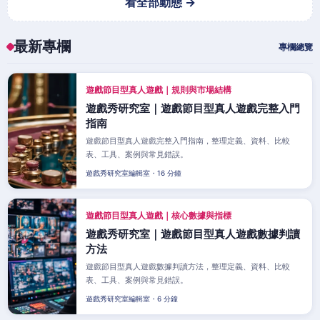
看全部動態 →
最新專欄
專欄總覽
遊戲節目型真人遊戲｜規則與市場結構
遊戲秀研究室｜遊戲節目型真人遊戲完整入門
指南
遊戲節目型真人遊戲完整入門指南，整理定義、資料、比較
表、工具、案例與常見錯誤。
遊戲秀研究室編輯室・16 分鐘
遊戲節目型真人遊戲｜核心數據與指標
遊戲秀研究室｜遊戲節目型真人遊戲數據判讀
方法
遊戲節目型真人遊戲數據判讀方法，整理定義、資料、比較
表、工具、案例與常見錯誤。
遊戲秀研究室編輯室・6 分鐘