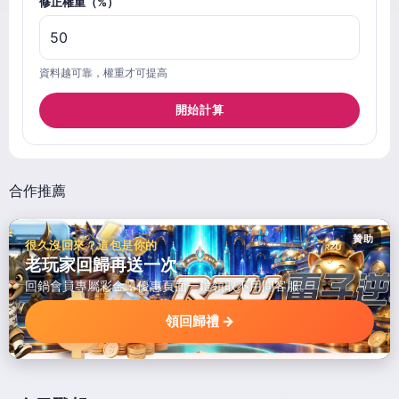
修正權重（%）
資料越可靠，權重才可提高
開始計算
合作推薦
贊助
很久沒回來？這包是你的
老玩家回歸再送一次
回鍋會員專屬彩金，優惠頁面一鍵領取不用問客服。
領回歸禮 →