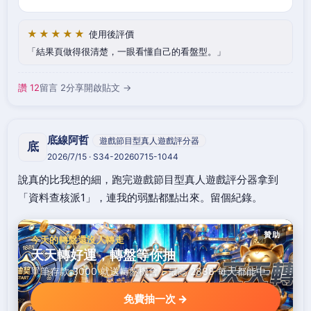
★★★★★
使用後評價
結果頁做得很清楚，一眼看懂自己的看盤型。
讚 12
留言 2
分享
開啟貼文 →
底線阿哲
遊戲節目型真人遊戲評分器
底
2026/7/15 · S34-20260715-1044
說真的比我想的細，跑完遊戲節目型真人遊戲評分器拿到
「資料查核派1」，連我的弱點都點出來。留個紀錄。
贊助
今天的轉盤還沒人轉走
天天轉好運，轉盤等你抽
單筆存款 3000 就送轉盤機會，最高 2888 每天都能中。
免費抽一次 →