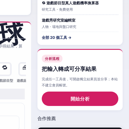
🔁 遊戲節目型真人遊戲機率換算器
研究工具・免費使用
遊戲秀研究室編輯室
人物・場地與盤口研究
全部 20 個工具 →
即得結果，算
分析流程
🔁
🧰
🧮
🧰
🎲
🔁

把輸入轉成可分享結果
完成任一工具後，可開啟獨立結果頁並分享；本站
戲節目型
遊戲節目型
遊戲節目型
遊戲節目型
遊戲節目型
遊戲節目型
遊戲
不建立會員帳號。
開始分析
合作推薦