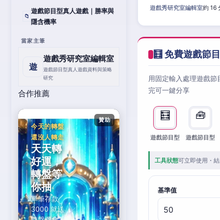
遊戲秀研究室編輯室
約 16
遊戲節目型真人遊戲｜勝率與
📁
隱含機率
當家主筆
🧮 免費遊戲節
遊戲秀研究室編輯室
遊
遊戲節目型真人遊戲資料與策略
用固定輸入處理遊戲節
研究
完可一鍵分享
合作推薦
🧮
🧰
贊助
今天的轉盤
還沒人轉走
遊戲節目型
遊戲節目型
天天轉
好運，
工具狀態
可立即使用・結
轉盤等
你抽
基準值
單筆存款
3000 就送
轉盤機會，