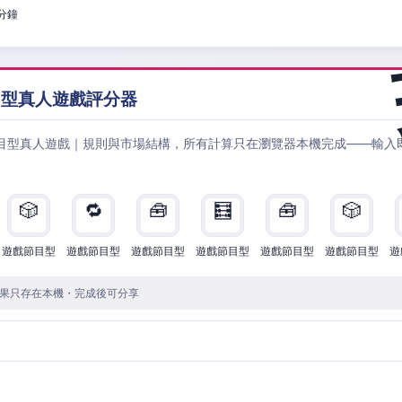
 分鐘
目型真人遊戲評分器
目型真人遊戲｜規則與市場結構，所有計算只在瀏覽器本機完成——輸入
🎲
🔁
🧰
🧮
🧰
🎲
遊戲節目型
遊戲節目型
遊戲節目型
遊戲節目型
遊戲節目型
遊戲節目型
遊
果只存在本機・完成後可分享