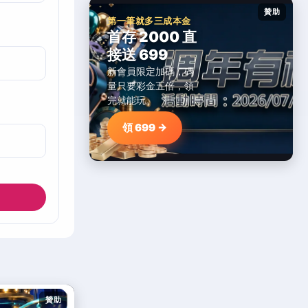
贊助
第一筆就多三成本金
首存 2000 直
接送 699
新會員限定加碼，碼
量只要彩金五倍，領
完就能玩。
領 699 →
贊助