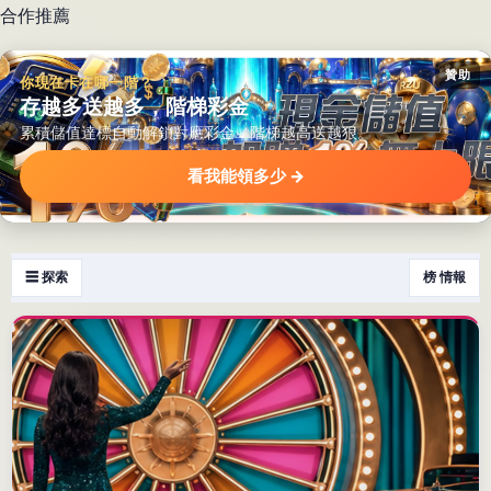
合作推薦
贊助
你現在卡在哪一階？
存越多送越多，階梯彩金
累積儲值達標自動解鎖對應彩金，階梯越高送越狠。
看我能領多少 →
☰ 探索
榜 情報