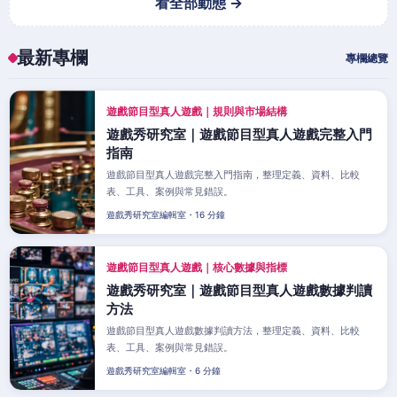
看全部動態 →
最新專欄
專欄總覽
遊戲節目型真人遊戲｜規則與市場結構
遊戲秀研究室｜遊戲節目型真人遊戲完整入門
指南
遊戲節目型真人遊戲完整入門指南，整理定義、資料、比較
表、工具、案例與常見錯誤。
遊戲秀研究室編輯室・16 分鐘
遊戲節目型真人遊戲｜核心數據與指標
遊戲秀研究室｜遊戲節目型真人遊戲數據判讀
方法
遊戲節目型真人遊戲數據判讀方法，整理定義、資料、比較
表、工具、案例與常見錯誤。
遊戲秀研究室編輯室・6 分鐘