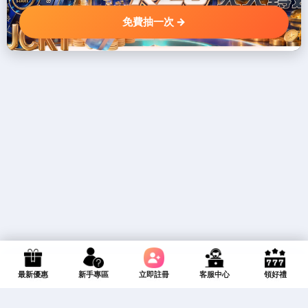
免費抽一次 →
報
帖
算
欄
人
最新優惠
新手專區
立即註冊
客服中心
領好禮
首頁
探索
工具
專欄
人物