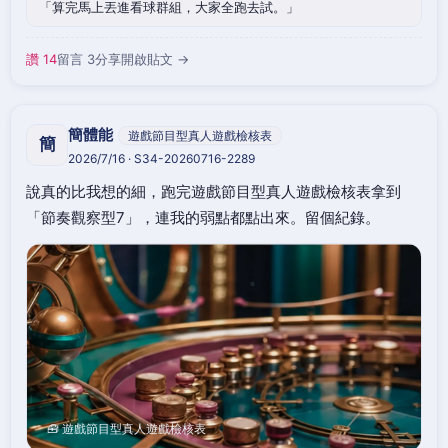
算完馬上丟進看球群組，大家全跑去試。
讚 14
留言 3
分享
開啟貼文 →
簡體能
遊戲節目型真人遊戲檢核表
簡
2026/7/16 · S34-20260716-2289
說真的比我想的細，跑完遊戲節目型真人遊戲檢核表拿到
「節奏觀察型7」，連我的弱點都點出來。留個紀錄。
🧰 遊戲節目型真人遊戲檢核表