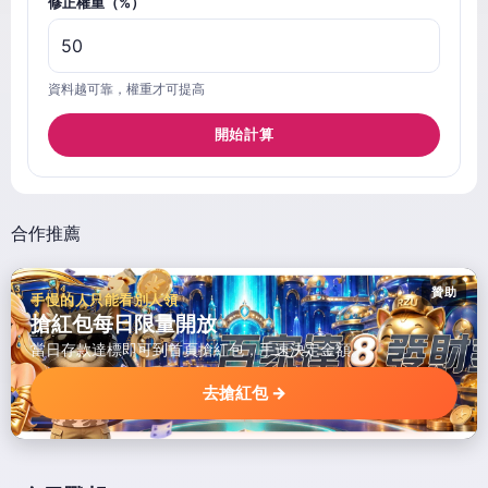
修正權重（%）
資料越可靠，權重才可提高
開始計算
合作推薦
贊助
手慢的人只能看別人領
搶紅包每日限量開放
當日存款達標即可到首頁搶紅包，手速決定金額。
去搶紅包 →