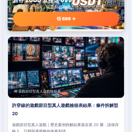
首存 2000 直接送 699
新會員限定加碼，碼量只要彩金五倍，領完就能玩。
領 699 →
🧰 遊戲節目型真人遊戲檢核表
許穿線的遊戲節目型真人遊戲檢核表結果：條件拆解型
20
遊戲節目型真人遊戲｜歷史案例拆解結果落在第 20 層，請保存
輸入、日期與適用條件後再判讀。