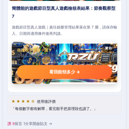
簡體能的遊戲節目型真人遊戲檢核表結果：節奏觀察型
7
遊戲節目型真人遊戲｜責任娛樂管理結果落在第 7 層，請保存輸
入、日期與適用條件後再判讀。
贊助
你現在卡在哪一階？
存越多送越多，階梯彩金
累積儲值達標自動解鎖對應彩金，階梯越高送越狠。
看我能領多少 →
★★★★☆
使用後評價
每個數字都有解釋，看完順手把原理段也讀了。
讚 9
留言 1
分享
開啟貼文 →