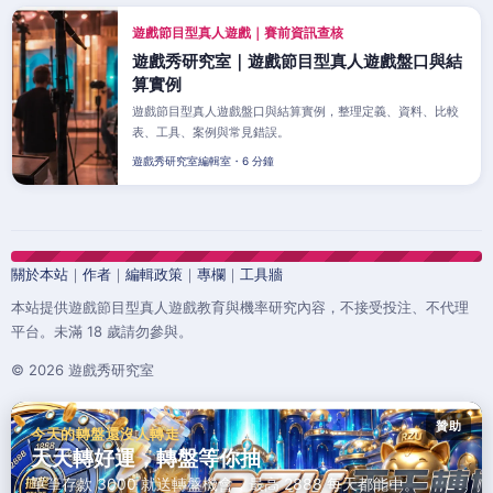
遊戲節目型真人遊戲｜賽前資訊查核
遊戲秀研究室｜遊戲節目型真人遊戲盤口與結
算實例
遊戲節目型真人遊戲盤口與結算實例，整理定義、資料、比較
表、工具、案例與常見錯誤。
遊戲秀研究室編輯室・6 分鐘
關於本站
｜
作者
｜
編輯政策
｜
專欄
｜
工具牆
本站提供遊戲節目型真人遊戲教育與機率研究內容，不接受投注、不代理
平台。未滿 18 歲請勿參與。
© 2026 遊戲秀研究室
贊助
今天的轉盤還沒人轉走
天天轉好運，轉盤等你抽
單筆存款 3000 就送轉盤機會，最高 2888 每天都能中。