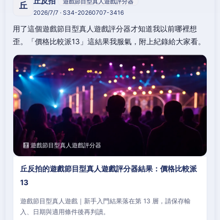
丘反拍
遊戲節目型真人遊戲評分器
丘
2026/7/7 · S34-20260707-3416
用了這個遊戲節目型真人遊戲評分器才知道我以前哪裡想
歪。「價格比較派13」這結果我服氣，附上紀錄給大家看。
🧮 遊戲節目型真人遊戲評分器
丘反拍的遊戲節目型真人遊戲評分器結果：價格比較派
13
遊戲節目型真人遊戲｜新手入門結果落在第 13 層，請保存輸
入、日期與適用條件後再判讀。