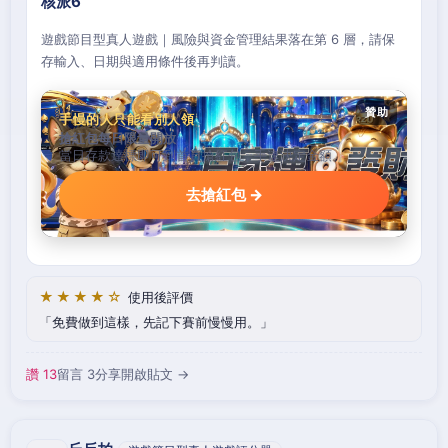
核派6
遊戲節目型真人遊戲｜風險與資金管理結果落在第 6 層，請保
存輸入、日期與適用條件後再判讀。
贊助
手慢的人只能看別人領
搶紅包每日限量開放
當日存款達標即可到首頁搶紅包，手速決定金額。
去搶紅包 →
★★★★☆
使用後評價
免費做到這樣，先記下賽前慢慢用。
讚 13
留言 3
分享
開啟貼文 →