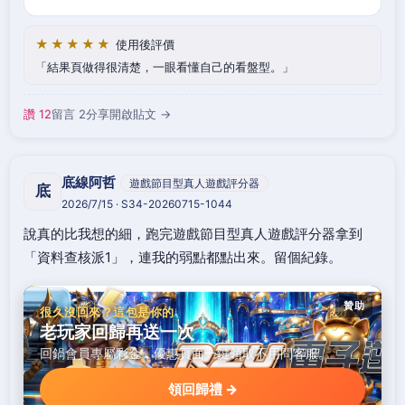
★★★★★
使用後評價
結果頁做得很清楚，一眼看懂自己的看盤型。
讚 12
留言 2
分享
開啟貼文 →
底線阿哲
遊戲節目型真人遊戲評分器
底
2026/7/15 · S34-20260715-1044
說真的比我想的細，跑完遊戲節目型真人遊戲評分器拿到
「資料查核派1」，連我的弱點都點出來。留個紀錄。
贊助
很久沒回來？這包是你的
老玩家回歸再送一次
回鍋會員專屬彩金，優惠頁面一鍵領取不用問客服。
領回歸禮 →