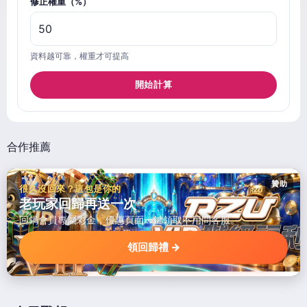
修正權重（%）
資料越可靠，權重才可提高
開始計算
合作推薦
贊助
很久沒回來？這包是你的
老玩家回歸再送一次
回鍋會員專屬彩金，優惠頁面一鍵領取不用問客服。
領回歸禮 →