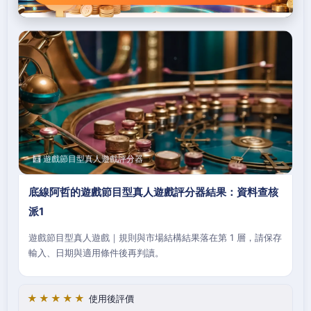
🧮 遊戲節目型真人遊戲評分器
底線阿哲的遊戲節目型真人遊戲評分器結果：資料查核
派1
遊戲節目型真人遊戲｜規則與市場結構結果落在第 1 層，請保存
輸入、日期與適用條件後再判讀。
★★★★★
使用後評價