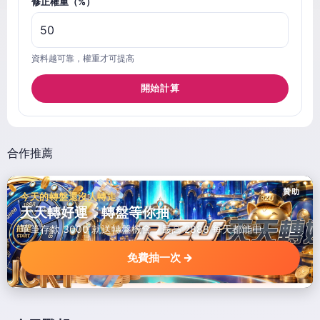
修正權重（%）
資料越可靠，權重才可提高
開始計算
合作推薦
贊助
今天的轉盤還沒人轉走
天天轉好運，轉盤等你抽
單筆存款 3000 就送轉盤機會，最高 2888 每天都能中。
免費抽一次 →