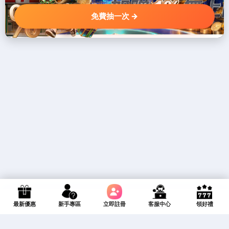
免費抽一次 →
報
帖
算
欄
人
最新優惠
新手專區
立即註冊
客服中心
領好禮
首頁
探索
工具
專欄
人物