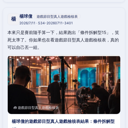
楊球僮
遊戲節目型真人遊戲檢核表
楊
2026/7/11 · S34-20260711-3401
本來只是賽前隨手算一下，結果跑出「條件拆解型15」，笑
死太準了。你如果也在看遊戲節目型真人遊戲檢核表，真的
可以自己丟一組。
🧰 遊戲節目型真人遊戲檢核表
楊球僮的遊戲節目型真人遊戲檢核表結果：條件拆解型