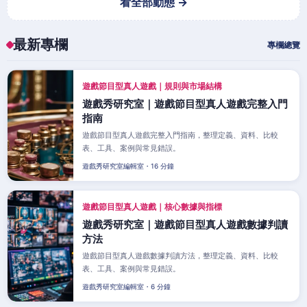
看全部動態 →
最新專欄
專欄總覽
遊戲節目型真人遊戲｜規則與市場結構
遊戲秀研究室｜遊戲節目型真人遊戲完整入門
指南
遊戲節目型真人遊戲完整入門指南，整理定義、資料、比較
表、工具、案例與常見錯誤。
遊戲秀研究室編輯室・16 分鐘
遊戲節目型真人遊戲｜核心數據與指標
遊戲秀研究室｜遊戲節目型真人遊戲數據判讀
方法
遊戲節目型真人遊戲數據判讀方法，整理定義、資料、比較
表、工具、案例與常見錯誤。
遊戲秀研究室編輯室・6 分鐘