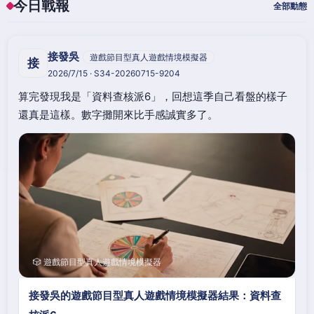
今日戰報
全部動態
接發吳
遊戲節目型真人遊戲情境模擬器
接
2026/7/15 · S34-20260715-9204
算完發現我是「資料查核派6」，回想這季自己看盤的樣子
還真是這樣。數字攤開來比手感誠實多了。
🎲 遊戲節目型真人遊戲情境模擬器
接發吳的遊戲節目型真人遊戲情境模擬器結果：資料查