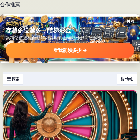
合作推薦
贊助
你現在卡在哪一階？
存越多送越多，階梯彩金
累積儲值達標自動解鎖對應彩金，階梯越高送越狠。
看我能領多少 →
☰ 探索
榜 情報