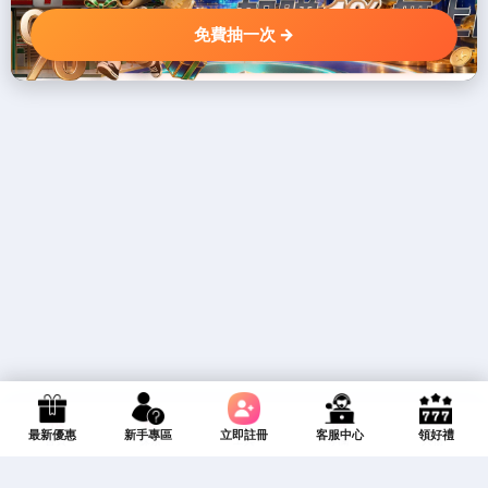
免費抽一次 →
報
帖
算
欄
人
最新優惠
新手專區
立即註冊
客服中心
領好禮
首頁
探索
工具
專欄
人物