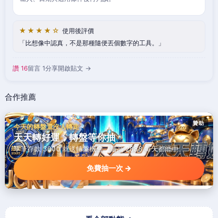
★★★★☆
使用後評價
比想像中認真，不是那種隨便丟個數字的工具。
讚 16
留言 1
分享
開啟貼文 →
合作推薦
贊助
今天的轉盤還沒人轉走
天天轉好運，轉盤等你抽
單筆存款 3000 就送轉盤機會，最高 2888 每天都能中。
免費抽一次 →