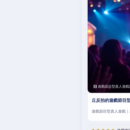
🧮 遊戲節目型真人遊
丘反拍的遊戲節目型
遊戲節目型真人遊戲｜