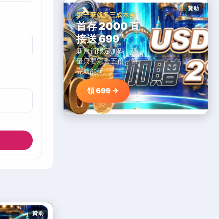
贊助
第一筆就多三成本金
首存 2000 直
接送 699
新會員限定加碼，碼
量只要彩金五倍，領
完就能玩。
領 699 →
贊助