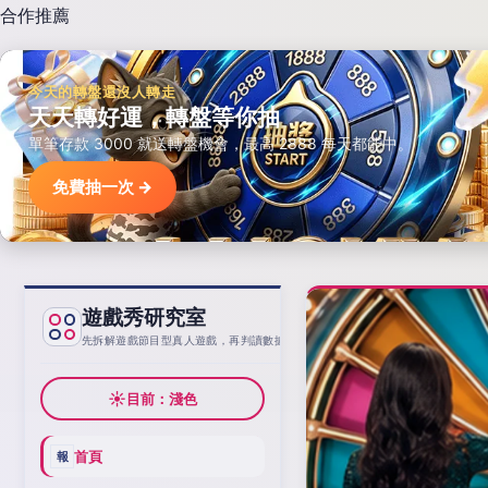
合作推薦
今天的轉盤還沒人轉走
天天轉好運，轉盤等你抽
單筆存款 3000 就送轉盤機會，最高 2888 每天都能中。
免費抽一次 →
遊戲秀研究室
基線
先拆解遊戲節目型真人遊戲，再判讀數據與價格
☀
目前：淺色
首頁
報