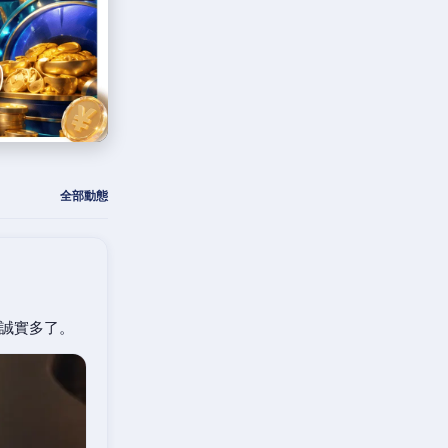
全部動態
誠實多了。