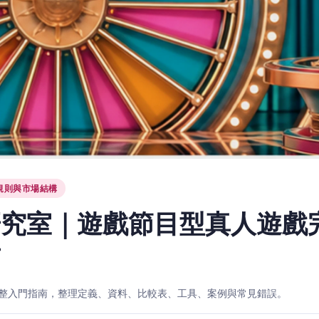
規則與市場結構
研究室｜遊戲節目型真人遊戲
南
整入門指南，整理定義、資料、比較表、工具、案例與常見錯誤。