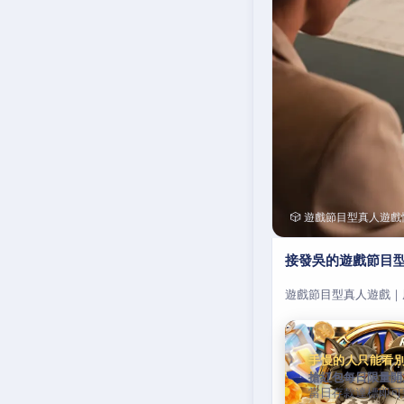
🎲 遊戲節目型真人遊
接發吳的遊戲節目
遊戲節目型真人遊戲｜
手慢的人只能看
搶紅包每日限量開
當日存款達標即可