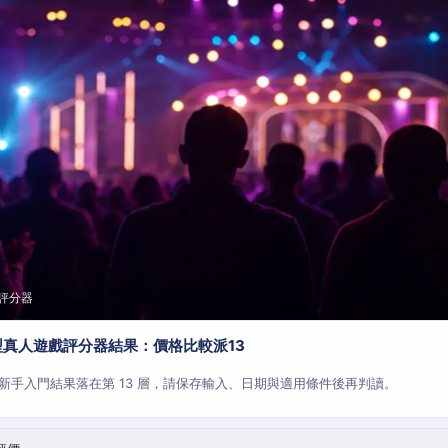
戲評分器
真人遊戲評分器結果：價格比較派13
新手入門結果落在第 13 層，請保存輸入、日期與適用條件後再判讀。