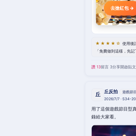
去搶紅包 →
★★★★☆
使用後
免費做到這樣，先記
讚 13
留言 3
分享
開啟貼文
丘反拍
遊戲節
丘
2026/7/7 · S34-
用了這個遊戲節目型
錄給大家看。