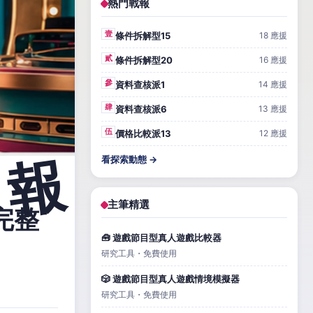
熱門戰報
壹
條件拆解型15
18 應援
貳
條件拆解型20
16 應援
參
資料查核派1
14 應援
肆
資料查核派6
13 應援
伍
價格比較派13
12 應援
看探索動態 →
主筆精選
完整
🧰 遊戲節目型真人遊戲比較器
研究工具・免費使用
🎲 遊戲節目型真人遊戲情境模擬器
研究工具・免費使用