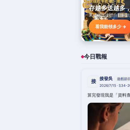
你現在卡在哪一階？
存越多送越多
累積儲值達標自動解鎖
看我能領多少 →
今日戰報
接發吳
遊戲節
接
2026/7/15 · S34-
算完發現我是「資料