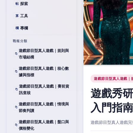
探索
帖
工具
算
專欄
欄
戰報分類
遊戲節目型真人遊戲｜規則與
📁
市場結構
遊戲節目型真人遊戲｜核心數
📁
據與指標
遊戲節目型真人遊戲｜
遊戲節目型真人遊戲｜賽前資
遊戲秀
📁
訊查核
入門指
遊戲節目型真人遊戲｜情境與
📁
節奏判讀
遊戲節目型真人遊戲｜盤口與
遊戲節目型真人遊戲完
📁
價格變化