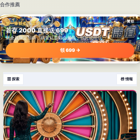
合作推薦
贊助
第一筆就多三成本金
首存 2000 直接送 699
新會員限定加碼，碼量只要彩金五倍，領完就能玩。
領 699 →
☰ 探索
榜 情報