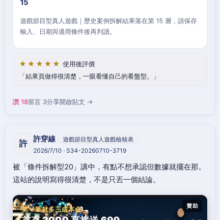
15
遊戲節目型真人遊戲｜歷史案例拆解結果落在第 15 層，請保存
輸入、日期與適用條件後再判讀。
★★★★★
使用後評價
結果頁做得很清楚，一眼看懂自己的看盤型。
讚 18
留言 3
分享
開啟貼文 →
許穿線
遊戲節目型真人遊戲檢核表
許
2026/7/10 · S34-20260710-3719
被「條件拆解型20」講中，有點不想承認但數據就擺在那。
這站的說明寫得很清楚，不是只丟一個結論。
贊助
第一筆就多三成本金