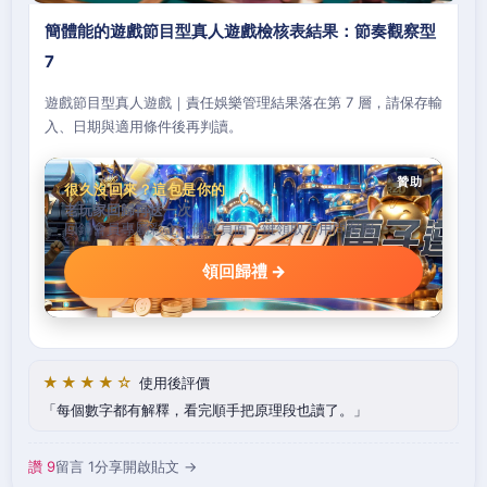
簡體能的遊戲節目型真人遊戲檢核表結果：節奏觀察型
7
遊戲節目型真人遊戲｜責任娛樂管理結果落在第 7 層，請保存輸
入、日期與適用條件後再判讀。
贊助
很久沒回來？這包是你的
老玩家回歸再送一次
回鍋會員專屬彩金，優惠頁面一鍵領取不用問客服。
領回歸禮 →
★★★★☆
使用後評價
每個數字都有解釋，看完順手把原理段也讀了。
讚 9
留言 1
分享
開啟貼文 →