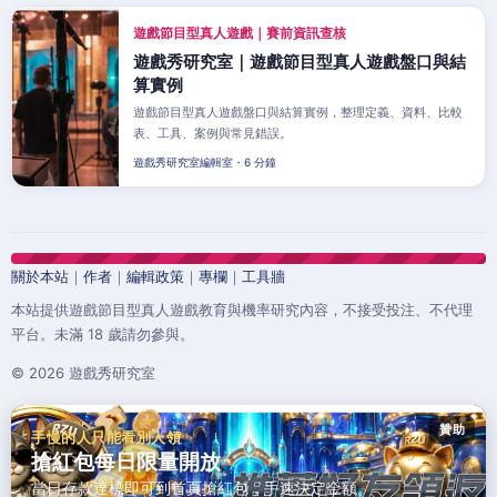
遊戲節目型真人遊戲｜賽前資訊查核
遊戲秀研究室｜遊戲節目型真人遊戲盤口與結
算實例
遊戲節目型真人遊戲盤口與結算實例，整理定義、資料、比較
表、工具、案例與常見錯誤。
遊戲秀研究室編輯室・6 分鐘
關於本站
｜
作者
｜
編輯政策
｜
專欄
｜
工具牆
本站提供遊戲節目型真人遊戲教育與機率研究內容，不接受投注、不代理
平台。未滿 18 歲請勿參與。
© 2026 遊戲秀研究室
贊助
手慢的人只能看別人領
搶紅包每日限量開放
當日存款達標即可到首頁搶紅包，手速決定金額。