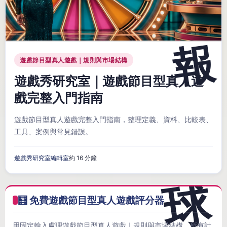
遊戲節目型真人遊戲｜規則與市場結構
遊戲秀研究室｜遊戲節目型真人遊
戲完整入門指南
遊戲節目型真人遊戲完整入門指南，整理定義、資料、比較表、
工具、案例與常見錯誤。
遊戲秀研究室編輯室
約 16 分鐘
🧮 免費遊戲節目型真人遊戲評分器
用固定輸入處理遊戲節目型真人遊戲｜規則與市場結構，所有計