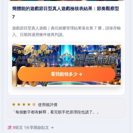
簡體能的遊戲節目型真人遊戲檢核表結果：節奏觀察型
7
遊戲節目型真人遊戲｜責任娛樂管理結果落在第 7 層，請保存輸
入、日期與適用條件後再判讀。
贊助
你現在卡在哪一階？
存越多送越多，階梯彩金
累積儲值達標自動解鎖對應彩金，階梯越高送越狠。
看我能領多少 →
★★★★☆
使用後評價
每個數字都有解釋，看完順手把原理段也讀了。
讚 9
留言 1
分享
開啟貼文 →