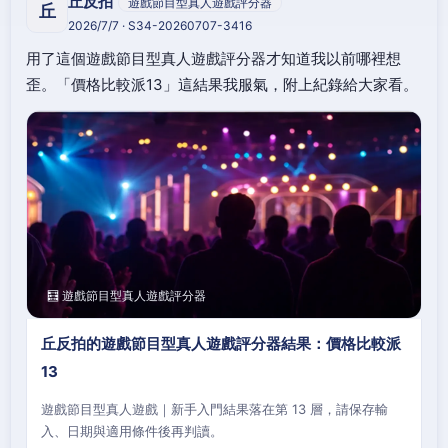
丘反拍
遊戲節目型真人遊戲評分器
丘
2026/7/7 · S34-20260707-3416
用了這個遊戲節目型真人遊戲評分器才知道我以前哪裡想
歪。「價格比較派13」這結果我服氣，附上紀錄給大家看。
🧮 遊戲節目型真人遊戲評分器
丘反拍的遊戲節目型真人遊戲評分器結果：價格比較派
13
遊戲節目型真人遊戲｜新手入門結果落在第 13 層，請保存輸
入、日期與適用條件後再判讀。