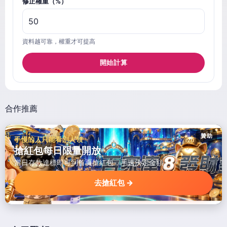
修正權重（%）
資料越可靠，權重才可提高
開始計算
合作推薦
贊助
手慢的人只能看別人領
搶紅包每日限量開放
當日存款達標即可到首頁搶紅包，手速決定金額。
去搶紅包 →