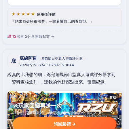
★★★★★
使用後評價
結果頁做得很清楚，一眼看懂自己的看盤型。
讚 12
留言 2
分享
開啟貼文 →
底線阿哲
遊戲節目型真人遊戲評分器
底
2026/7/15 · S34-20260715-1044
說真的比我想的細，跑完遊戲節目型真人遊戲評分器拿到
「資料查核派1」，連我的弱點都點出來。留個紀錄。
贊助
很久沒回來？這包是你的
老玩家回歸再送一次
回鍋會員專屬彩金，優惠頁面一鍵領取不用問客服。
領回歸禮 →