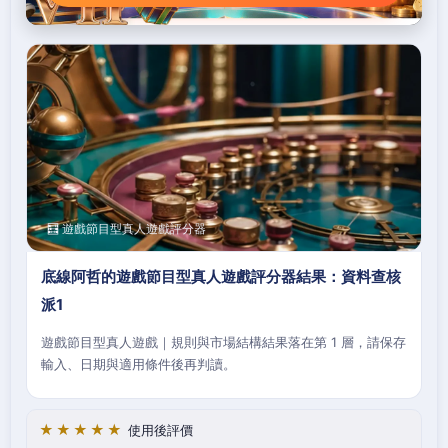
🧮 遊戲節目型真人遊戲評分器
底線阿哲的遊戲節目型真人遊戲評分器結果：資料查核
派1
遊戲節目型真人遊戲｜規則與市場結構結果落在第 1 層，請保存
輸入、日期與適用條件後再判讀。
★★★★★
使用後評價