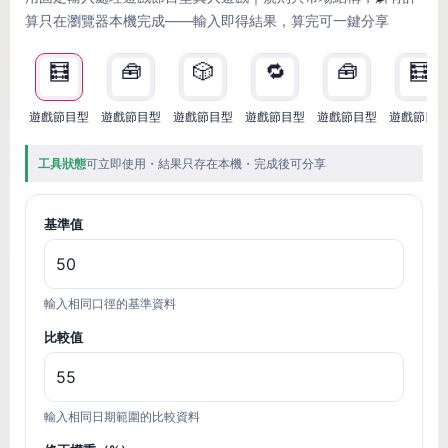
算只在瀏覽器本機完成——輸入即得結果，算完可一鍵分享
🧮
🧰
🎲
🔁
🧰
🧮
遊戲節目型
遊戲節目型
遊戲節目型
遊戲節目型
遊戲節目型
遊戲節目
工具狀態
可立即使用・結果只存在本機・完成後可分享
基準值
輸入相同口徑的基準資料
比較值
輸入相同日期範圍的比較資料