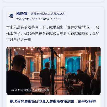
楊球僮
遊戲節目型真人遊戲檢核表
楊
2026/7/11 · S34-20260711-3401
本來只是賽前隨手算一下，結果跑出「條件拆解型15」，笑
死太準了。你如果也在看遊戲節目型真人遊戲檢核表，真的
可以自己丟一組。
🧰 遊戲節目型真人遊戲檢核表
楊球僮的遊戲節目型真人遊戲檢核表結果：條件拆解型