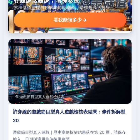
存越多送越多，階梯彩金
累積儲值達標自動解鎖對應彩金，階梯越高送越狠。
看我能領多少 →
🧰 遊戲節目型真人遊戲檢核表
許穿線的遊戲節目型真人遊戲檢核表結果：條件拆解型
20
遊戲節目型真人遊戲｜歷史案例拆解結果落在第 20 層，請保存
輸入、日期與適用條件後再判讀。