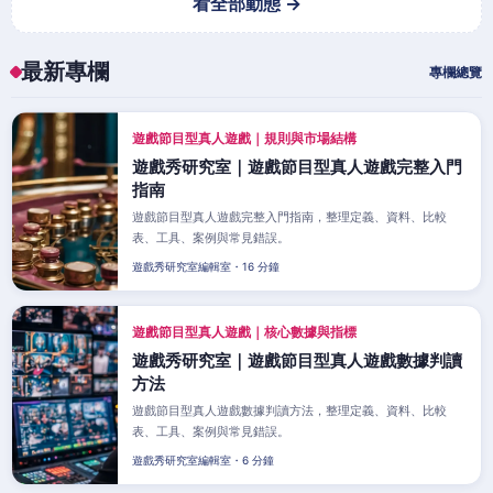
看全部動態 →
最新專欄
專欄總覽
遊戲節目型真人遊戲｜規則與市場結構
遊戲秀研究室｜遊戲節目型真人遊戲完整入門
指南
遊戲節目型真人遊戲完整入門指南，整理定義、資料、比較
表、工具、案例與常見錯誤。
遊戲秀研究室編輯室・16 分鐘
遊戲節目型真人遊戲｜核心數據與指標
遊戲秀研究室｜遊戲節目型真人遊戲數據判讀
方法
遊戲節目型真人遊戲數據判讀方法，整理定義、資料、比較
表、工具、案例與常見錯誤。
遊戲秀研究室編輯室・6 分鐘