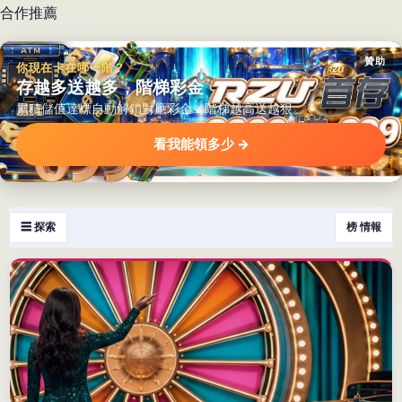
合作推薦
贊助
你現在卡在哪一階？
存越多送越多，階梯彩金
累積儲值達標自動解鎖對應彩金，階梯越高送越狠。
看我能領多少 →
☰ 探索
榜 情報