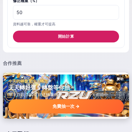
修正權重（%）
資料越可靠，權重才可提高
開始計算
合作推薦
贊助
今天的轉盤還沒人轉走
天天轉好運，轉盤等你抽
單筆存款 3000 就送轉盤機會，最高 2888 每天都能中。
免費抽一次 →