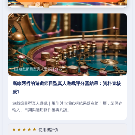
🧮 遊戲節目型真人遊戲評分器
底線阿哲的遊戲節目型真人遊戲評分器結果：資料查核
派1
遊戲節目型真人遊戲｜規則與市場結構結果落在第 1 層，請保存
輸入、日期與適用條件後再判讀。
★★★★★
使用後評價