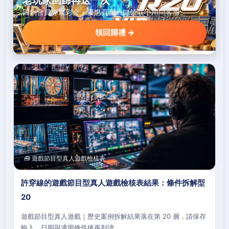
老玩家回歸再送一次
回鍋會員專屬彩金，優惠頁面一鍵領取不用問客服。
領回歸禮 →
🧰 遊戲節目型真人遊戲檢核表
許穿線的遊戲節目型真人遊戲檢核表結果：條件拆解型
20
遊戲節目型真人遊戲｜歷史案例拆解結果落在第 20 層，請保存
輸入、日期與適用條件後再判讀。