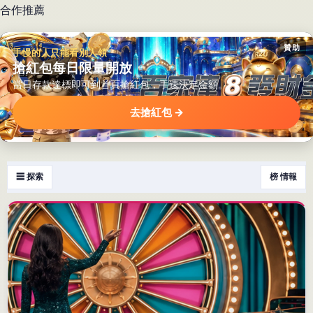
合作推薦
贊助
手慢的人只能看別人領
搶紅包每日限量開放
當日存款達標即可到首頁搶紅包，手速決定金額。
去搶紅包 →
☰ 探索
榜 情報