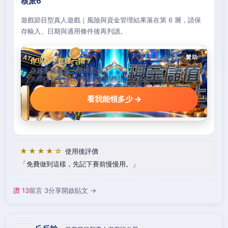
核派6
遊戲節目型真人遊戲｜風險與資金管理結果落在第 6 層，請保
存輸入、日期與適用條件後再判讀。
贊助
你現在卡在哪一階？
存越多送越多，階梯彩金
累積儲值達標自動解鎖對應彩金，階梯越高送越狠。
看我能領多少 →
★★★★☆
使用後評價
免費做到這樣，先記下賽前慢慢用。
讚 13
留言 3
分享
開啟貼文 →