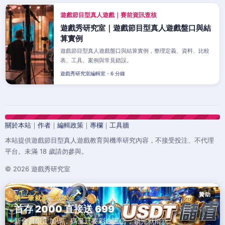
遊戲節目型真人遊戲｜賽前資訊查核
遊戲秀研究室｜遊戲節目型真人遊戲盤口與結
算實例
遊戲節目型真人遊戲盤口與結算實例，整理定義、資料、比較
表、工具、案例與常見錯誤。
遊戲秀研究室編輯室・6 分鐘
關於本站
｜
作者
｜
編輯政策
｜
專欄
｜
工具牆
本站提供遊戲節目型真人遊戲教育與機率研究內容，不接受投注、不代理
平台。未滿 18 歲請勿參與。
© 2026 遊戲秀研究室
贊助
第一筆就多三成本金
首存 2000 直接送 699
新會員限定加碼，碼量只要彩金五倍，領完就能玩。