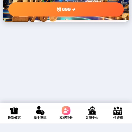
領 699 →
報
帖
算
欄
人
最新優惠
新手專區
立即註冊
客服中心
領好禮
首頁
探索
工具
專欄
人物