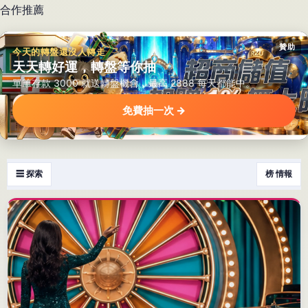
合作推薦
贊助
今天的轉盤還沒人轉走
天天轉好運，轉盤等你抽
單筆存款 3000 就送轉盤機會，最高 2888 每天都能中。
免費抽一次 →
☰ 探索
榜 情報