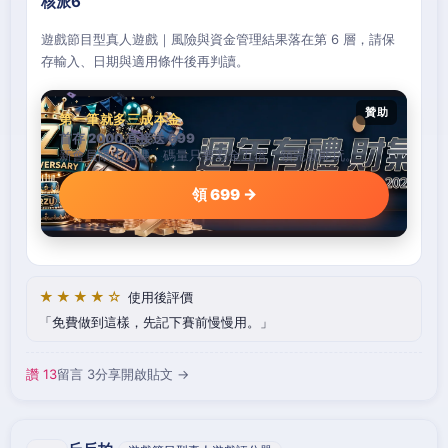
核派6
遊戲節目型真人遊戲｜風險與資金管理結果落在第 6 層，請保
存輸入、日期與適用條件後再判讀。
贊助
第一筆就多三成本金
首存 2000 直接送 699
新會員限定加碼，碼量只要彩金五倍，領完就能玩。
領 699 →
★★★★☆
使用後評價
免費做到這樣，先記下賽前慢慢用。
讚 13
留言 3
分享
開啟貼文 →