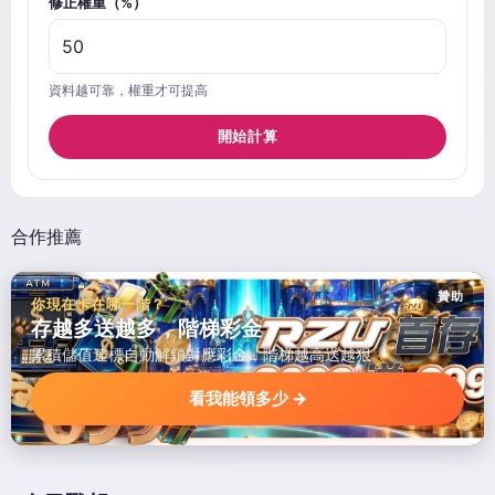
修正權重（%）
資料越可靠，權重才可提高
開始計算
合作推薦
贊助
你現在卡在哪一階？
存越多送越多，階梯彩金
累積儲值達標自動解鎖對應彩金，階梯越高送越狠。
看我能領多少 →