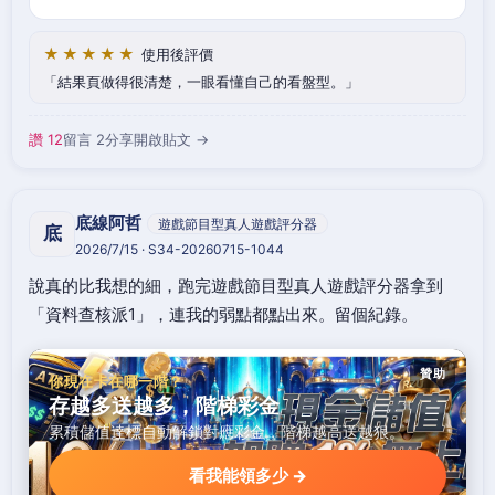
★★★★★
使用後評價
結果頁做得很清楚，一眼看懂自己的看盤型。
讚 12
留言 2
分享
開啟貼文 →
底線阿哲
遊戲節目型真人遊戲評分器
底
2026/7/15 · S34-20260715-1044
說真的比我想的細，跑完遊戲節目型真人遊戲評分器拿到
「資料查核派1」，連我的弱點都點出來。留個紀錄。
贊助
你現在卡在哪一階？
存越多送越多，階梯彩金
累積儲值達標自動解鎖對應彩金，階梯越高送越狠。
看我能領多少 →