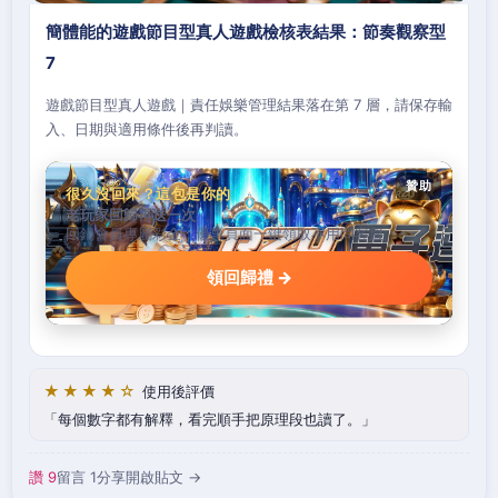
簡體能的遊戲節目型真人遊戲檢核表結果：節奏觀察型
7
遊戲節目型真人遊戲｜責任娛樂管理結果落在第 7 層，請保存輸
入、日期與適用條件後再判讀。
贊助
很久沒回來？這包是你的
老玩家回歸再送一次
回鍋會員專屬彩金，優惠頁面一鍵領取不用問客服。
領回歸禮 →
★★★★☆
使用後評價
每個數字都有解釋，看完順手把原理段也讀了。
讚 9
留言 1
分享
開啟貼文 →