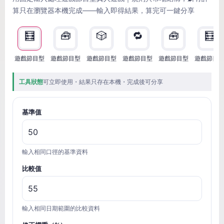
算只在瀏覽器本機完成——輸入即得結果，算完可一鍵分享
🧮
🧰
🎲
🔁
🧰
🧮
遊戲節目型
遊戲節目型
遊戲節目型
遊戲節目型
遊戲節目型
遊戲節目
工具狀態
可立即使用・結果只存在本機・完成後可分享
基準值
輸入相同口徑的基準資料
比較值
輸入相同日期範圍的比較資料