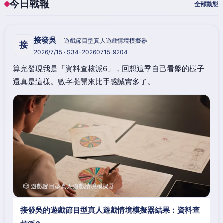
今日戰報
全部動態
接發吳
遊戲節目型真人遊戲情境模擬器
接
2026/7/15 · S34-20260715-9204
算完發現我是「資料查核派6」，回想這季自己看盤的樣子
還真是這樣。數字攤開來比手感誠實多了。
🎲 遊戲節目型真人遊戲情境模擬器
接發吳的遊戲節目型真人遊戲情境模擬器結果：資料查