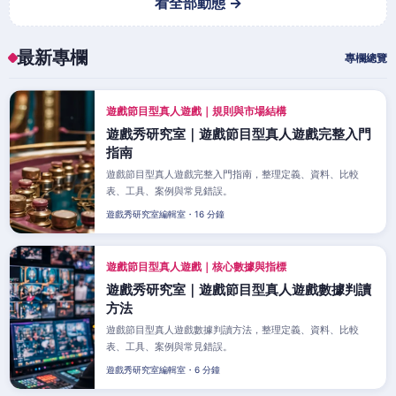
看全部動態 →
最新專欄
專欄總覽
遊戲節目型真人遊戲｜規則與市場結構
遊戲秀研究室｜遊戲節目型真人遊戲完整入門
指南
遊戲節目型真人遊戲完整入門指南，整理定義、資料、比較
表、工具、案例與常見錯誤。
遊戲秀研究室編輯室・16 分鐘
遊戲節目型真人遊戲｜核心數據與指標
遊戲秀研究室｜遊戲節目型真人遊戲數據判讀
方法
遊戲節目型真人遊戲數據判讀方法，整理定義、資料、比較
表、工具、案例與常見錯誤。
遊戲秀研究室編輯室・6 分鐘