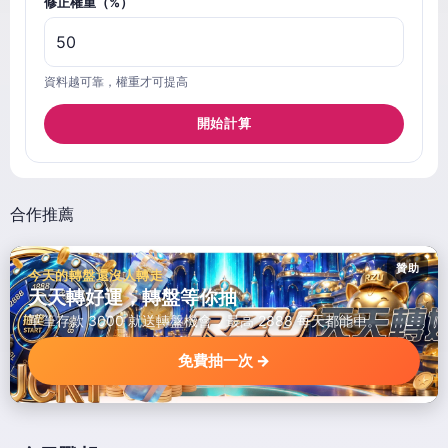
修正權重（%）
資料越可靠，權重才可提高
開始計算
合作推薦
贊助
今天的轉盤還沒人轉走
天天轉好運，轉盤等你抽
單筆存款 3000 就送轉盤機會，最高 2888 每天都能中。
免費抽一次 →