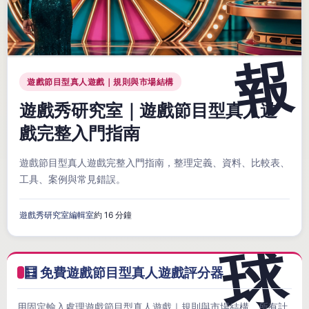
遊戲節目型真人遊戲｜規則與市場結構
遊戲秀研究室｜遊戲節目型真人遊
戲完整入門指南
遊戲節目型真人遊戲完整入門指南，整理定義、資料、比較表、
工具、案例與常見錯誤。
遊戲秀研究室編輯室
約 16 分鐘
🧮 免費遊戲節目型真人遊戲評分器
用固定輸入處理遊戲節目型真人遊戲｜規則與市場結構，所有計