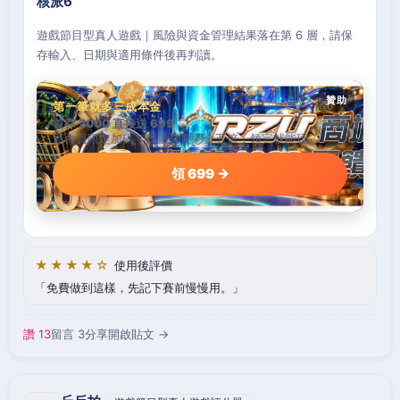
核派6
遊戲節目型真人遊戲｜風險與資金管理結果落在第 6 層，請保
存輸入、日期與適用條件後再判讀。
贊助
第一筆就多三成本金
首存 2000 直接送 699
新會員限定加碼，碼量只要彩金五倍，領完就能玩。
領 699 →
★★★★☆
使用後評價
免費做到這樣，先記下賽前慢慢用。
讚 13
留言 3
分享
開啟貼文 →