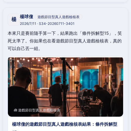
楊球僮
遊戲節目型真人遊戲檢核表
楊
2026/7/11 · S34-20260711-3401
本來只是賽前隨手算一下，結果跑出「條件拆解型15」，笑
死太準了。你如果也在看遊戲節目型真人遊戲檢核表，真的
可以自己丟一組。
🧰 遊戲節目型真人遊戲檢核表
楊球僮的遊戲節目型真人遊戲檢核表結果：條件拆解型