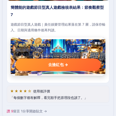
簡體能的遊戲節目型真人遊戲檢核表結果：節奏觀察型
7
遊戲節目型真人遊戲｜責任娛樂管理結果落在第 7 層，請保存輸
入、日期與適用條件後再判讀。
贊助
手慢的人只能看別人領
搶紅包每日限量開放
當日存款達標即可到首頁搶紅包，手速決定金額。
去搶紅包 →
★★★★☆
使用後評價
每個數字都有解釋，看完順手把原理段也讀了。
讚 9
留言 1
分享
開啟貼文 →