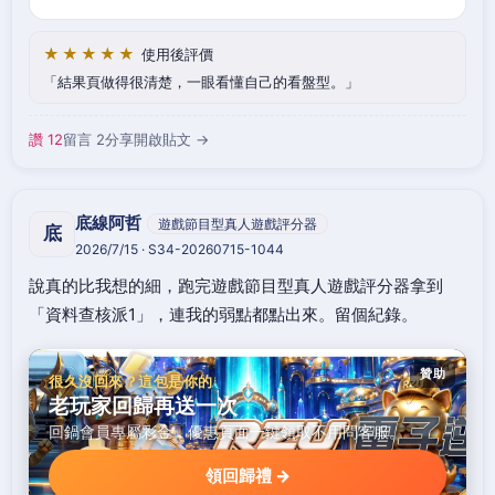
★★★★★
使用後評價
結果頁做得很清楚，一眼看懂自己的看盤型。
讚 12
留言 2
分享
開啟貼文 →
底線阿哲
遊戲節目型真人遊戲評分器
底
2026/7/15 · S34-20260715-1044
說真的比我想的細，跑完遊戲節目型真人遊戲評分器拿到
「資料查核派1」，連我的弱點都點出來。留個紀錄。
贊助
很久沒回來？這包是你的
老玩家回歸再送一次
回鍋會員專屬彩金，優惠頁面一鍵領取不用問客服。
領回歸禮 →