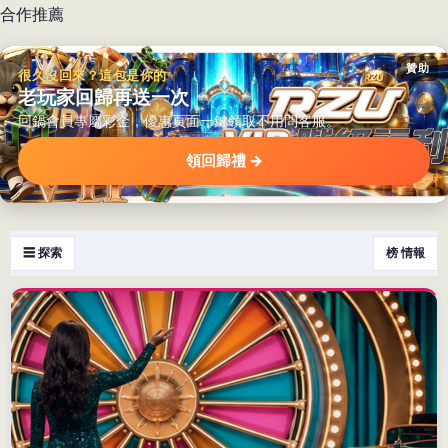
合作推薦
贊助
很久沒回來？這包是你的
老玩家回歸再送一次
回鍋會員專屬彩金，優惠頁面一鍵領取不用問客服。
領回歸禮 →
☰ 探索
榜 情報