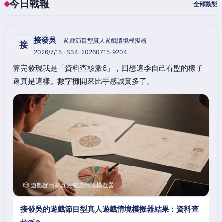
今日戰報
全部動態
接發吳
遊戲節目型真人遊戲情境模擬器
接
2026/7/15 · S34-20260715-9204
算完發現我是「資料查核派6」，回想這季自己看盤的樣子
還真是這樣。數字攤開來比手感誠實多了。
🎲 遊戲節目型真人遊戲情境模擬器
接發吳的遊戲節目型真人遊戲情境模擬器結果：資料查