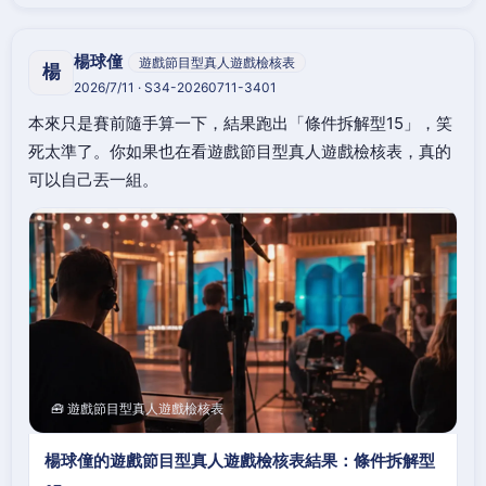
楊球僮
遊戲節目型真人遊戲檢核表
楊
2026/7/11 · S34-20260711-3401
本來只是賽前隨手算一下，結果跑出「條件拆解型15」，笑
死太準了。你如果也在看遊戲節目型真人遊戲檢核表，真的
可以自己丟一組。
🧰 遊戲節目型真人遊戲檢核表
楊球僮的遊戲節目型真人遊戲檢核表結果：條件拆解型