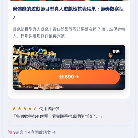
簡體能的遊戲節目型真人遊戲檢核表結果：節奏觀察型
7
遊戲節目型真人遊戲｜責任娛樂管理結果落在第 7 層，請保存輸
入、日期與適用條件後再判讀。
贊助
第一筆就多三成本金
首存 2000 直接送 699
新會員限定加碼，碼量只要彩金五倍，領完就能玩。
領 699 →
★★★★☆
使用後評價
每個數字都有解釋，看完順手把原理段也讀了。
讚 9
留言 1
分享
開啟貼文 →