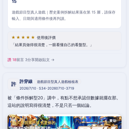
15
遊戲節目型真人遊戲｜歷史案例拆解結果落在第 15 層，請保存
輸入、日期與適用條件後再判讀。
★★★★★
使用後評價
結果頁做得很清楚，一眼看懂自己的看盤型。
讚 18
留言 3
分享
開啟貼文 →
許穿線
遊戲節目型真人遊戲檢核表
許
2026/7/10 · S34-20260710-3719
被「條件拆解型20」講中，有點不想承認但數據就擺在那。
這站的說明寫得很清楚，不是只丟一個結論。
贊助
很久沒回來？這包是你的