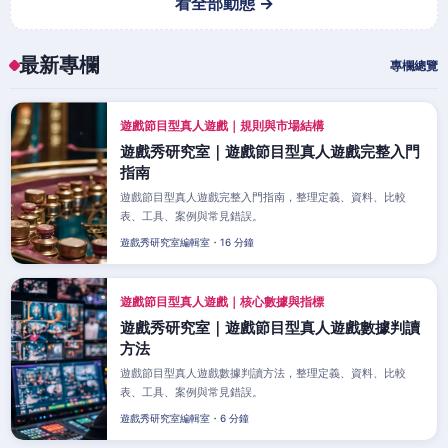
看全部動態 →
最新專欄
專欄總覽
遊戲節目型真人遊戲｜規則與市場結構
遊戲秀研究室｜遊戲節目型真人遊戲完整入門
指南
遊戲節目型真人遊戲完整入門指南，整理定義、資料、比較
表、工具、案例與常見錯誤。
遊戲秀研究室編輯室・16 分鐘
遊戲節目型真人遊戲｜核心數據與指標
遊戲秀研究室｜遊戲節目型真人遊戲數據判讀
方法
遊戲節目型真人遊戲數據判讀方法，整理定義、資料、比較
表、工具、案例與常見錯誤。
遊戲秀研究室編輯室・6 分鐘