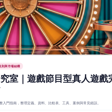
規則與市場結構
研究室｜遊戲節目型真人遊戲
南
整入門指南，整理定義、資料、比較表、工具、案例與常見錯誤。