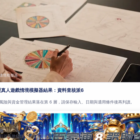
戲情境模擬器
型真人遊戲情境模擬器結果：資料查核派6
風險與資金管理結果落在第 6 層，請保存輸入、日期與適用條件後再判讀。
別人領
放
到首頁搶紅包，手速決定金額。