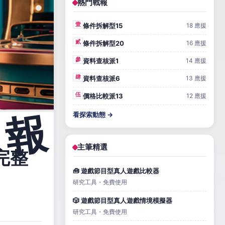
熱門戰報
壹
條件拆解型15
18 應援
貳
條件拆解型20
16 應援
參
資料查核派1
14 應援
肆
資料查核派6
13 應援
伍
價格比較派13
12 應援
看探索動態 →
主筆精選
完整
🧰 遊戲節目型真人遊戲比較器
研究工具・免費使用
🎲 遊戲節目型真人遊戲情境模擬器
研究工具・免費使用