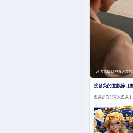
🎲 遊戲節目型真人遊
接發吳的遊戲節目
遊戲節目型真人遊戲｜
手慢的人只能看
搶紅包每日限量開
當日存款達標即可