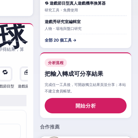
🔁 遊戲節目型真人遊戲機率換算器
研究工具・免費使用
遊戲秀研究室編輯室
人物・場地與盤口研究
全部 20 個工具 →
即得結果，算
分析流程
🔁
🧰
🧮
🧰
🎲
🔁

把輸入轉成可分享結果
完成任一工具後，可開啟獨立結果頁並分享；本站
戲節目型
遊戲節目型
遊戲節目型
遊戲節目型
遊戲節目型
遊戲節目型
遊戲
不建立會員帳號。
開始分析
合作推薦