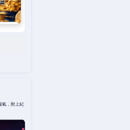
服氣，附上紀