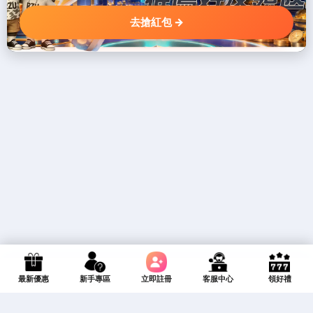
去搶紅包 →
報
帖
算
欄
人
最新優惠
新手專區
立即註冊
客服中心
領好禮
首頁
探索
工具
專欄
人物