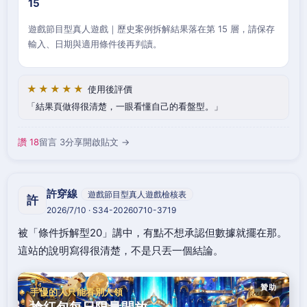
15
遊戲節目型真人遊戲｜歷史案例拆解結果落在第 15 層，請保存
輸入、日期與適用條件後再判讀。
★★★★★
使用後評價
結果頁做得很清楚，一眼看懂自己的看盤型。
讚 18
留言 3
分享
開啟貼文 →
許穿線
遊戲節目型真人遊戲檢核表
許
2026/7/10 · S34-20260710-3719
被「條件拆解型20」講中，有點不想承認但數據就擺在那。
這站的說明寫得很清楚，不是只丟一個結論。
贊助
手慢的人只能看別人領