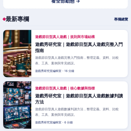
看全部動態 →
最新專欄
專欄總覽
遊戲節目型真人遊戲｜規則與市場結構
遊戲秀研究室｜遊戲節目型真人遊戲完整入門
指南
遊戲節目型真人遊戲完整入門指南，整理定義、資料、比較
表、工具、案例與常見錯誤。
遊戲秀研究室編輯室・16 分鐘
遊戲節目型真人遊戲｜核心數據與指標
遊戲秀研究室｜遊戲節目型真人遊戲數據判讀
方法
遊戲節目型真人遊戲數據判讀方法，整理定義、資料、比較
表、工具、案例與常見錯誤。
遊戲秀研究室編輯室・6 分鐘