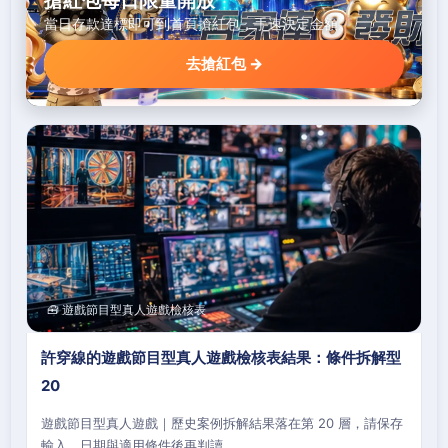
搶紅包每日限量開放
當日存款達標即可到首頁搶紅包，手速決定金額。
去搶紅包 →
🧰 遊戲節目型真人遊戲檢核表
許穿線的遊戲節目型真人遊戲檢核表結果：條件拆解型
20
遊戲節目型真人遊戲｜歷史案例拆解結果落在第 20 層，請保存
輸入、日期與適用條件後再判讀。