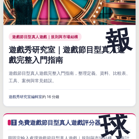
遊戲節目型真人遊戲｜規則與市場結構
遊戲秀研究室｜遊戲節目型真人遊
戲完整入門指南
遊戲節目型真人遊戲完整入門指南，整理定義、資料、比較表、
工具、案例與常見錯誤。
遊戲秀研究室編輯室
約 16 分鐘
🧮 免費遊戲節目型真人遊戲評分器
用固定輸入處理遊戲節目型真人遊戲｜規則與市場結構，所有計