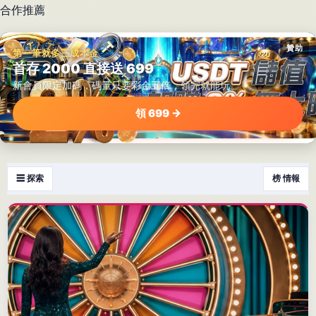
合作推薦
贊助
第一筆就多三成本金
首存 2000 直接送 699
新會員限定加碼，碼量只要彩金五倍，領完就能玩。
領 699 →
☰ 探索
榜 情報