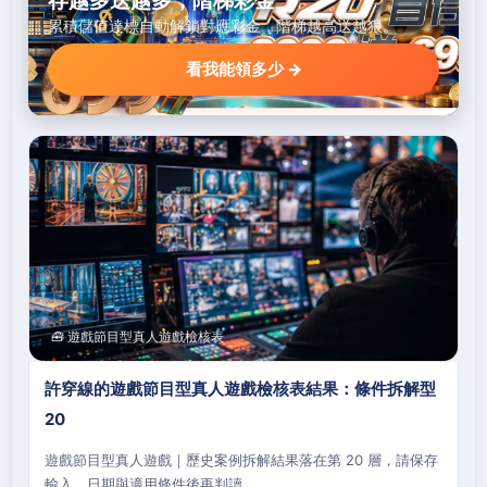
存越多送越多，階梯彩金
累積儲值達標自動解鎖對應彩金，階梯越高送越狠。
看我能領多少 →
🧰 遊戲節目型真人遊戲檢核表
許穿線的遊戲節目型真人遊戲檢核表結果：條件拆解型
20
遊戲節目型真人遊戲｜歷史案例拆解結果落在第 20 層，請保存
輸入、日期與適用條件後再判讀。