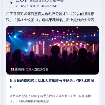
丘反拍
遊戲節目型真人遊戲評分器
丘
2026/7/7 · S34-20260707-3416
用了這個遊戲節目型真人遊戲評分器才知道我以前哪裡想
歪。「價格比較派13」這結果我服氣，附上紀錄給大家看。
🧮 遊戲節目型真人遊戲評分器
丘反拍的遊戲節目型真人遊戲評分器結果：價格比較派
13
遊戲節目型真人遊戲｜新手入門結果落在第 13 層，請保存輸
入、日期與適用條件後再判讀。