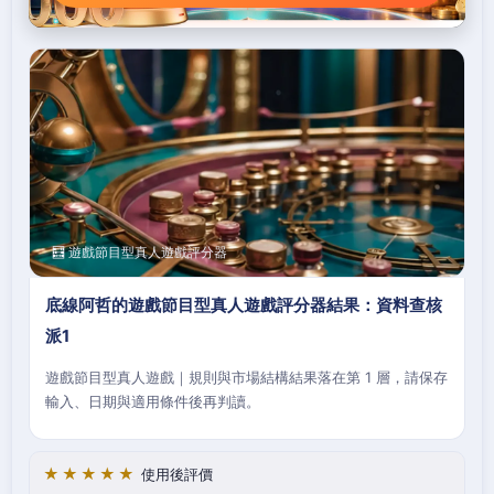
🧮 遊戲節目型真人遊戲評分器
底線阿哲的遊戲節目型真人遊戲評分器結果：資料查核
派1
遊戲節目型真人遊戲｜規則與市場結構結果落在第 1 層，請保存
輸入、日期與適用條件後再判讀。
★★★★★
使用後評價