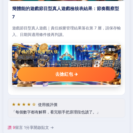
簡體能的遊戲節目型真人遊戲檢核表結果：節奏觀察型
7
遊戲節目型真人遊戲｜責任娛樂管理結果落在第 7 層，請保存輸
入、日期與適用條件後再判讀。
贊助
手慢的人只能看別人領
搶紅包每日限量開放
當日存款達標即可到首頁搶紅包，手速決定金額。
去搶紅包 →
★★★★☆
使用後評價
每個數字都有解釋，看完順手把原理段也讀了。
讚 9
留言 1
分享
開啟貼文 →