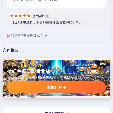
★★★★☆
使用後評價
比想像中認真，不是那種隨便丟個數字的工具。
讚 16
留言 1
分享
開啟貼文 →
合作推薦
贊助
手慢的人只能看別人領
搶紅包每日限量開放
當日存款達標即可到首頁搶紅包，手速決定金額。
去搶紅包 →