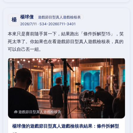
楊球僮
遊戲節目型真人遊戲檢核表
楊
2026/7/11 · S34-20260711-3401
本來只是賽前隨手算一下，結果跑出「條件拆解型15」，笑
死太準了。你如果也在看遊戲節目型真人遊戲檢核表，真的
可以自己丟一組。
🧰 遊戲節目型真人遊戲檢核表
楊球僮的遊戲節目型真人遊戲檢核表結果：條件拆解型