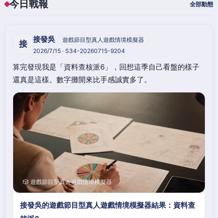
今日戰報
全部動態
接發吳
遊戲節目型真人遊戲情境模擬器
接
2026/7/15 · S34-20260715-9204
算完發現我是「資料查核派6」，回想這季自己看盤的樣子
還真是這樣。數字攤開來比手感誠實多了。
🎲 遊戲節目型真人遊戲情境模擬器
接發吳的遊戲節目型真人遊戲情境模擬器結果：資料查