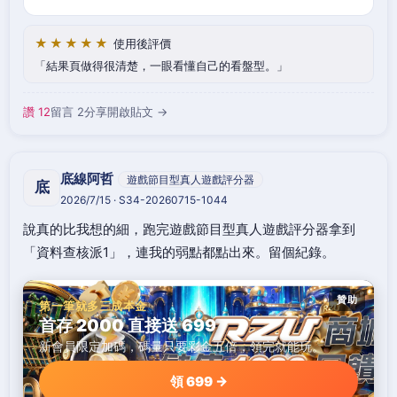
★★★★★
使用後評價
結果頁做得很清楚，一眼看懂自己的看盤型。
讚 12
留言 2
分享
開啟貼文 →
底線阿哲
遊戲節目型真人遊戲評分器
底
2026/7/15 · S34-20260715-1044
說真的比我想的細，跑完遊戲節目型真人遊戲評分器拿到
「資料查核派1」，連我的弱點都點出來。留個紀錄。
贊助
第一筆就多三成本金
首存 2000 直接送 699
新會員限定加碼，碼量只要彩金五倍，領完就能玩。
領 699 →