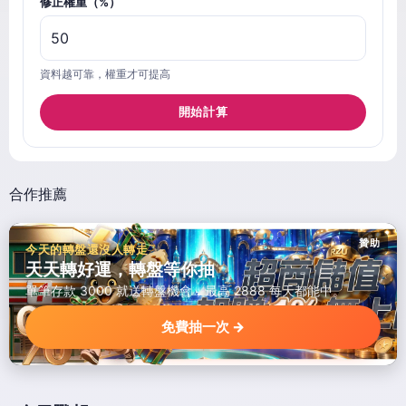
修正權重（%）
資料越可靠，權重才可提高
開始計算
合作推薦
贊助
今天的轉盤還沒人轉走
天天轉好運，轉盤等你抽
單筆存款 3000 就送轉盤機會，最高 2888 每天都能中。
免費抽一次 →