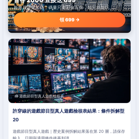
首存 2000 直接送 699
新會員限定加碼，碼量只要彩金五倍，領完就能玩。
領 699 →
🧰 遊戲節目型真人遊戲檢核表
許穿線的遊戲節目型真人遊戲檢核表結果：條件拆解型
20
遊戲節目型真人遊戲｜歷史案例拆解結果落在第 20 層，請保存
輸入、日期與適用條件後再判讀。