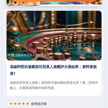
🧮 遊戲節目型真人遊戲評分器
底線阿哲的遊戲節目型真人遊戲評分器結果：資料查核
派1
遊戲節目型真人遊戲｜規則與市場結構結果落在第 1 層，請保存
輸入、日期與適用條件後再判讀。
★★★★★
使用後評價