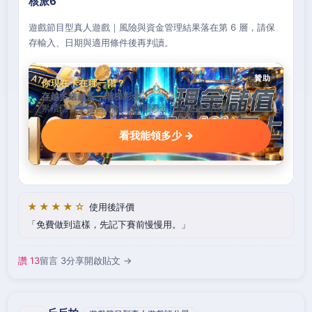
核派6
遊戲節目型真人遊戲｜風險與資金管理結果落在第 6 層，請保
存輸入、日期與適用條件後再判讀。
贊助
你現在卡在哪一階？
存越多送越多，階梯彩金
累積儲值達標自動解鎖對應彩金，階梯越高送越狠。
看我能領多少 →
★★★★☆
使用後評價
免費做到這樣，先記下賽前慢慢用。
讚 13
留言 3
分享
開啟貼文 →