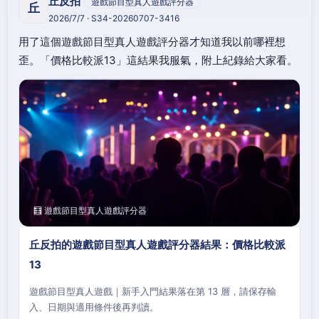
丘反拍
遊戲節目型真人遊戲評分器
丘
2026/7/7 · S34-20260707-3416
用了這個遊戲節目型真人遊戲評分器才知道我以前哪裡想
歪。「價格比較派13」這結果我服氣，附上紀錄給大家看。
🧮 遊戲節目型真人遊戲評分器
丘反拍的遊戲節目型真人遊戲評分器結果：價格比較派
13
遊戲節目型真人遊戲｜新手入門結果落在第 13 層，請保存輸
入、日期與適用條件後再判讀。