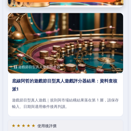
🧮 遊戲節目型真人遊戲評分器
底線阿哲的遊戲節目型真人遊戲評分器結果：資料查核
派1
遊戲節目型真人遊戲｜規則與市場結構結果落在第 1 層，請保存
輸入、日期與適用條件後再判讀。
★★★★★
使用後評價