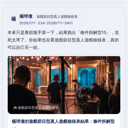
楊球僮
遊戲節目型真人遊戲檢核表
楊
2026/7/11 · S34-20260711-3401
本來只是賽前隨手算一下，結果跑出「條件拆解型15」，笑
死太準了。你如果也在看遊戲節目型真人遊戲檢核表，真的
可以自己丟一組。
🧰 遊戲節目型真人遊戲檢核表
楊球僮的遊戲節目型真人遊戲檢核表結果：條件拆解型