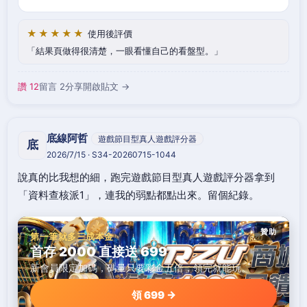
★★★★★
使用後評價
結果頁做得很清楚，一眼看懂自己的看盤型。
讚 12
留言 2
分享
開啟貼文 →
底線阿哲
遊戲節目型真人遊戲評分器
底
2026/7/15 · S34-20260715-1044
說真的比我想的細，跑完遊戲節目型真人遊戲評分器拿到
「資料查核派1」，連我的弱點都點出來。留個紀錄。
贊助
第一筆就多三成本金
首存 2000 直接送 699
新會員限定加碼，碼量只要彩金五倍，領完就能玩。
領 699 →