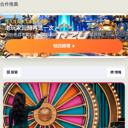
合作推薦
贊助
很久沒回來？這包是你的
老玩家回歸再送一次
回鍋會員專屬彩金，優惠頁面一鍵領取不用問客服。
領回歸禮 →
☰ 探索
榜 情報