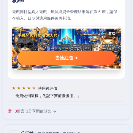
核派6
遊戲節目型真人遊戲｜風險與資金管理結果落在第 6 層，請保
存輸入、日期與適用條件後再判讀。
贊助
手慢的人只能看別人領
搶紅包每日限量開放
當日存款達標即可到首頁搶紅包，手速決定金額。
去搶紅包 →
★★★★☆
使用後評價
免費做到這樣，先記下賽前慢慢用。
讚 13
留言 3
分享
開啟貼文 →