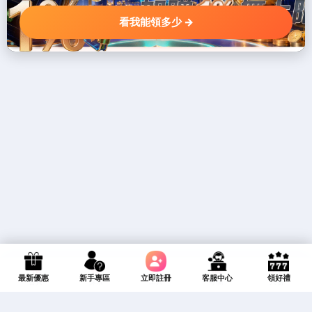
看我能領多少 →
報
帖
算
欄
人
最新優惠
新手專區
立即註冊
客服中心
領好禮
首頁
探索
工具
專欄
人物