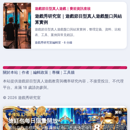
遊戲節目型真人遊戲｜賽前資訊查核
遊戲秀研究室｜遊戲節目型真人遊戲盤口與結
算實例
遊戲節目型真人遊戲盤口與結算實例，整理定義、資料、比較
表、工具、案例與常見錯誤。
遊戲秀研究室編輯室・6 分鐘
關於本站
｜
作者
｜
編輯政策
｜
專欄
｜
工具牆
本站提供遊戲節目型真人遊戲教育與機率研究內容，不接受投注、不代理
平台。未滿 18 歲請勿參與。
© 2026 遊戲秀研究室
贊助
手慢的人只能看別人領
搶紅包每日限量開放
當日存款達標即可到首頁搶紅包，手速決定金額。