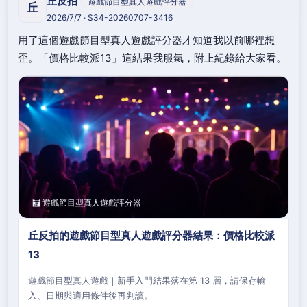
丘反拍
遊戲節目型真人遊戲評分器
丘
2026/7/7 · S34-20260707-3416
用了這個遊戲節目型真人遊戲評分器才知道我以前哪裡想
歪。「價格比較派13」這結果我服氣，附上紀錄給大家看。
🧮 遊戲節目型真人遊戲評分器
丘反拍的遊戲節目型真人遊戲評分器結果：價格比較派
13
遊戲節目型真人遊戲｜新手入門結果落在第 13 層，請保存輸
入、日期與適用條件後再判讀。