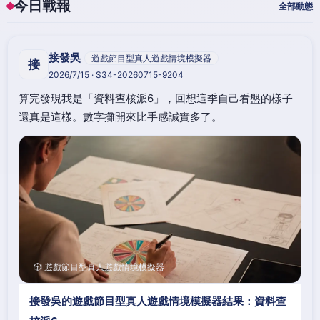
今日戰報
全部動態
接發吳
遊戲節目型真人遊戲情境模擬器
接
2026/7/15 · S34-20260715-9204
算完發現我是「資料查核派6」，回想這季自己看盤的樣子
還真是這樣。數字攤開來比手感誠實多了。
🎲 遊戲節目型真人遊戲情境模擬器
接發吳的遊戲節目型真人遊戲情境模擬器結果：資料查