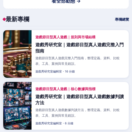
看全部動態 →
最新專欄
專欄總覽
遊戲節目型真人遊戲｜規則與市場結構
遊戲秀研究室｜遊戲節目型真人遊戲完整入門
指南
遊戲節目型真人遊戲完整入門指南，整理定義、資料、比較
表、工具、案例與常見錯誤。
遊戲秀研究室編輯室・16 分鐘
遊戲節目型真人遊戲｜核心數據與指標
遊戲秀研究室｜遊戲節目型真人遊戲數據判讀
方法
遊戲節目型真人遊戲數據判讀方法，整理定義、資料、比較
表、工具、案例與常見錯誤。
遊戲秀研究室編輯室・6 分鐘