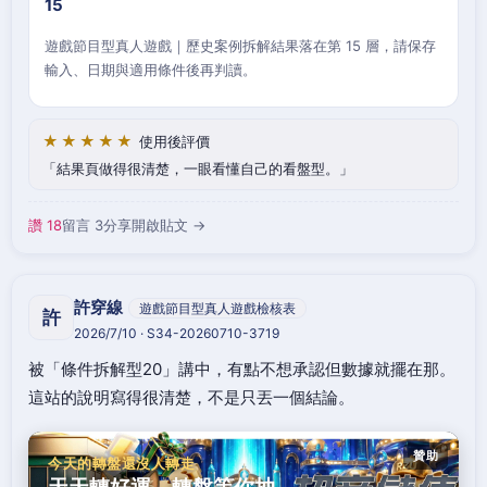
15
遊戲節目型真人遊戲｜歷史案例拆解結果落在第 15 層，請保存
輸入、日期與適用條件後再判讀。
★★★★★
使用後評價
結果頁做得很清楚，一眼看懂自己的看盤型。
讚 18
留言 3
分享
開啟貼文 →
許穿線
遊戲節目型真人遊戲檢核表
許
2026/7/10 · S34-20260710-3719
被「條件拆解型20」講中，有點不想承認但數據就擺在那。
這站的說明寫得很清楚，不是只丟一個結論。
贊助
今天的轉盤還沒人轉走