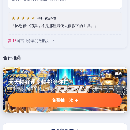
★★★★☆
使用後評價
比想像中認真，不是那種隨便丟個數字的工具。
讚 16
留言 1
分享
開啟貼文 →
合作推薦
贊助
今天的轉盤還沒人轉走
天天轉好運，轉盤等你抽
單筆存款 3000 就送轉盤機會，最高 2888 每天都能中。
免費抽一次 →