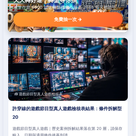
天天轉好運，轉盤等你抽
單筆存款 3000 就送轉盤機會，最高 2888 每天都能中。
免費抽一次 →
🧰 遊戲節目型真人遊戲檢核表
許穿線的遊戲節目型真人遊戲檢核表結果：條件拆解型
20
遊戲節目型真人遊戲｜歷史案例拆解結果落在第 20 層，請保存
輸入、日期與適用條件後再判讀。