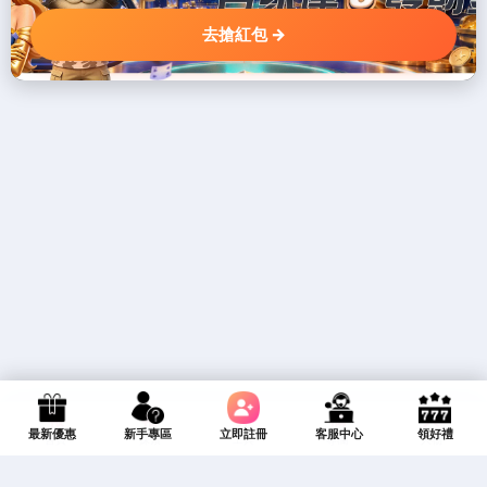
去搶紅包 →
報
帖
算
欄
人
最新優惠
新手專區
立即註冊
客服中心
領好禮
首頁
探索
工具
專欄
人物