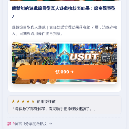
簡體能的遊戲節目型真人遊戲檢核表結果：節奏觀察型
7
遊戲節目型真人遊戲｜責任娛樂管理結果落在第 7 層，請保存輸
入、日期與適用條件後再判讀。
贊助
第一筆就多三成本金
首存 2000 直接送 699
新會員限定加碼，碼量只要彩金五倍，領完就能玩。
領 699 →
★★★★☆
使用後評價
每個數字都有解釋，看完順手把原理段也讀了。
讚 9
留言 1
分享
開啟貼文 →