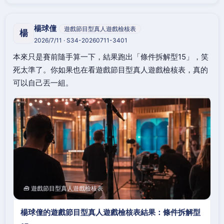
楊球僮
遊戲節目型真人遊戲檢核表
楊
2026/7/11 · S34-20260711-3401
本來只是賽前隨手算一下，結果跑出「條件拆解型15」，笑
死太準了。你如果也在看遊戲節目型真人遊戲檢核表，真的
可以自己丟一組。
🧰 遊戲節目型真人遊戲檢核表
楊球僮的遊戲節目型真人遊戲檢核表結果：條件拆解型