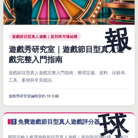
遊戲節目型真人遊戲｜規則與市場結構
遊戲秀研究室｜遊戲節目型真人遊
戲完整入門指南
遊戲節目型真人遊戲完整入門指南，整理定義、資料、比較表、
工具、案例與常見錯誤。
遊戲秀研究室編輯室
約 16 分鐘
🧮 免費遊戲節目型真人遊戲評分器
用固定輸入處理遊戲節目型真人遊戲｜規則與市場結構，所有計