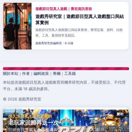
遊戲節目型真人遊戲｜賽前資訊查核
遊戲秀研究室｜遊戲節目型真人遊戲盤口與結
算實例
遊戲節目型真人遊戲盤口與結算實例，整理定義、資料、比較
表、工具、案例與常見錯誤。
遊戲秀研究室編輯室・6 分鐘
關於本站
｜
作者
｜
編輯政策
｜
專欄
｜
工具牆
本站提供遊戲節目型真人遊戲教育與機率研究內容，不接受投注、不代理
平台。未滿 18 歲請勿參與。
© 2026 遊戲秀研究室
贊助
很久沒回來？這包是你的
老玩家回歸再送一次
回鍋會員專屬彩金，優惠頁面一鍵領取不用問客服。