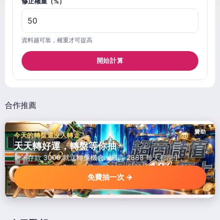
修正權重（%）
資料越可靠，權重才可提高
開始計算
合作推薦
贊助
今天的轉盤還沒人轉走
天天轉好運，轉盤等你抽
單筆存款 3000 就送轉盤機會，最高 2888 每天都能中。
免費抽一次 →