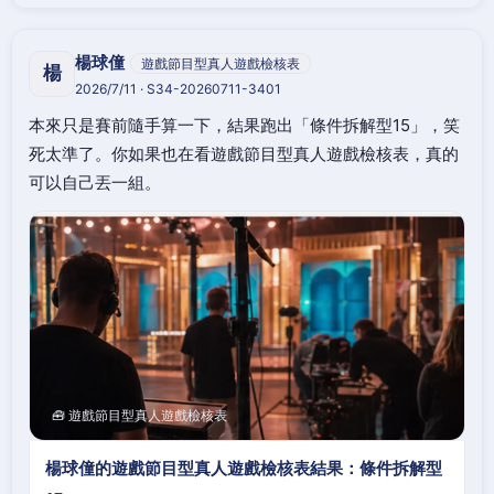
楊球僮
遊戲節目型真人遊戲檢核表
楊
2026/7/11 · S34-20260711-3401
本來只是賽前隨手算一下，結果跑出「條件拆解型15」，笑
死太準了。你如果也在看遊戲節目型真人遊戲檢核表，真的
可以自己丟一組。
🧰 遊戲節目型真人遊戲檢核表
楊球僮的遊戲節目型真人遊戲檢核表結果：條件拆解型