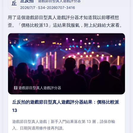
丘反拍
遊戲節目型真人遊戲評分器
丘
2026/7/7 · S34-20260707-3416
用了這個遊戲節目型真人遊戲評分器才知道我以前哪裡想
歪。「價格比較派13」這結果我服氣，附上紀錄給大家看。
🧮 遊戲節目型真人遊戲評分器
丘反拍的遊戲節目型真人遊戲評分器結果：價格比較派
13
遊戲節目型真人遊戲｜新手入門結果落在第 13 層，請保存輸
入、日期與適用條件後再判讀。