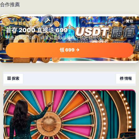
合作推薦
贊助
第一筆就多三成本金
首存 2000 直接送 699
新會員限定加碼，碼量只要彩金五倍，領完就能玩。
領 699 →
☰ 探索
榜 情報