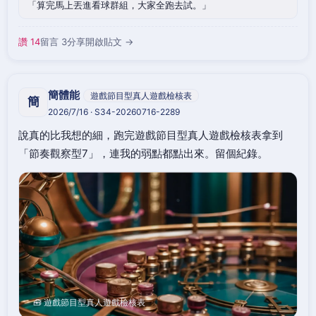
算完馬上丟進看球群組，大家全跑去試。
讚 14
留言 3
分享
開啟貼文 →
簡體能
遊戲節目型真人遊戲檢核表
簡
2026/7/16 · S34-20260716-2289
說真的比我想的細，跑完遊戲節目型真人遊戲檢核表拿到
「節奏觀察型7」，連我的弱點都點出來。留個紀錄。
🧰 遊戲節目型真人遊戲檢核表