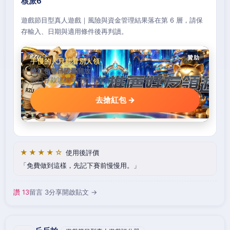
核派6
遊戲節目型真人遊戲｜風險與資金管理結果落在第 6 層，請保
存輸入、日期與適用條件後再判讀。
贊助
手慢的人只能看別人領
搶紅包每日限量開放
當日存款達標即可到首頁搶紅包，手速決定金額。
去搶紅包 →
★★★★☆
使用後評價
免費做到這樣，先記下賽前慢慢用。
讚 13
留言 3
分享
開啟貼文 →