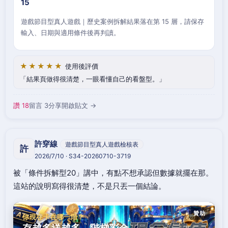
15
遊戲節目型真人遊戲｜歷史案例拆解結果落在第 15 層，請保存
輸入、日期與適用條件後再判讀。
★★★★★
使用後評價
結果頁做得很清楚，一眼看懂自己的看盤型。
讚 18
留言 3
分享
開啟貼文 →
許穿線
遊戲節目型真人遊戲檢核表
許
2026/7/10 · S34-20260710-3719
被「條件拆解型20」講中，有點不想承認但數據就擺在那。
這站的說明寫得很清楚，不是只丟一個結論。
贊助
你現在卡在哪一階？